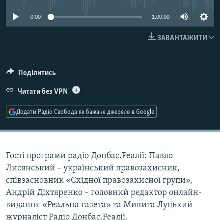
МУЛЬТИМЕДІА
0:00
1:00:00
ФОТО
ЗАВАНТАЖИТИ
СПЕЦПРОЄКТИ
ПОДКАСТИ
Поділитись
КРИМ РЕАЛІЇ
Читати без VPN
РУС
Додати Радіо Свобода як бажане джерело в Google
УКР
КТАТ
Гості програми радіо Донбас.Реалії: Павло
ДОЛУЧАЙСЯ!
Лисянський – український правозахисник,
співзасновник «Східної правозахисної групи»,
Андрій Діхтяренко – головний редактор онлайн-
видання «Реальна газета» та Микита Луцький –
журналіст Радіо Донбас.Реалії.