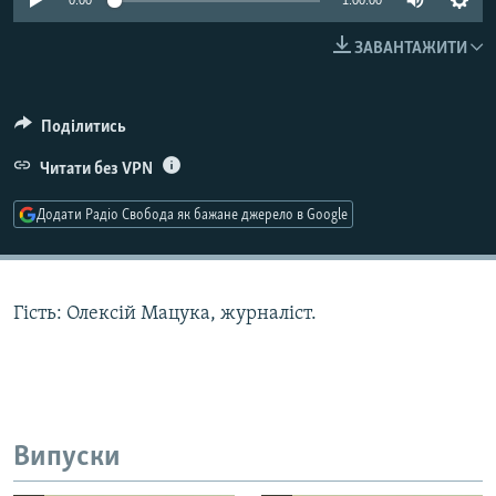
0:00
1:00:00
МУЛЬТИМЕДІА
ЗАВАНТАЖИТИ
ФОТО
СПЕЦПРОЄКТИ
Поділитись
ПОДКАСТИ
Читати без VPN
КРИМ РЕАЛІЇ
Додати Радіо Свобода як бажане джерело в Google
РУС
УКР
КТАТ
Гість: Олексій Мацука, журналіст.
ДОЛУЧАЙСЯ!
Випуски