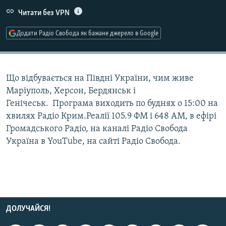
МУЛЬТИМЕДІА
Читати без VPN
ФОТО
Додати Радіо Свобода як бажане джерело в Google
СПЕЦПРОЄКТИ
ПОДКАСТИ
Що відбувається на Півдні України, чим живе
Маріуполь, Херсон, Бердянськ і
КРИМ РЕАЛІЇ
Генічеськ. Програма виходить по буднях о 15:00 на
РУС
хвилях Радіо Крим.Реалії 105.9 ФМ і 648 АМ, в ефірі
УКР
Громадського Радіо, на каналі Радіо Свобода
КТАТ
Україна в YouTube, на сайті Радіо Свобода.
ДОЛУЧАЙСЯ!
ДОЛУЧАЙСЯ!