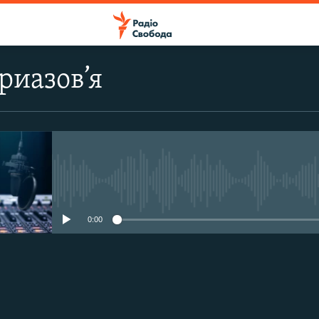
риазов’я
No media source currently avail
0:00