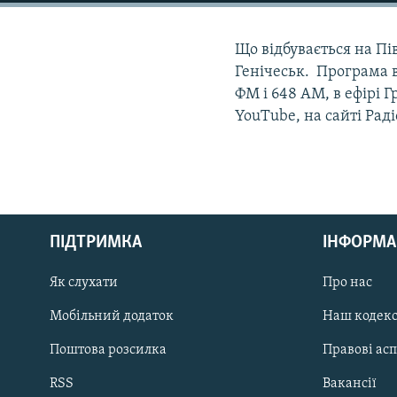
МУЛЬТИМЕДІА
ФОТО
Що відбувається на Пі
СПЕЦПРОЄКТИ
Генічеськ. Програма в
ФМ і 648 АМ, в ефірі Г
ПОДКАСТИ
YouTube, на сайті Рад
КРИМ РЕАЛІЇ
РУС
ПІДТРИМКА
ІНФОРМА
УКР
Як слухати
Про нас
КТАТ
Мобільний додаток
Наш кодек
Поштова розсилка
Правові ас
ДОЛУЧАЙСЯ!
RSS
Вакансії