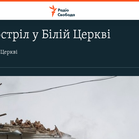
стріл у Білій Церкві
 Церкві