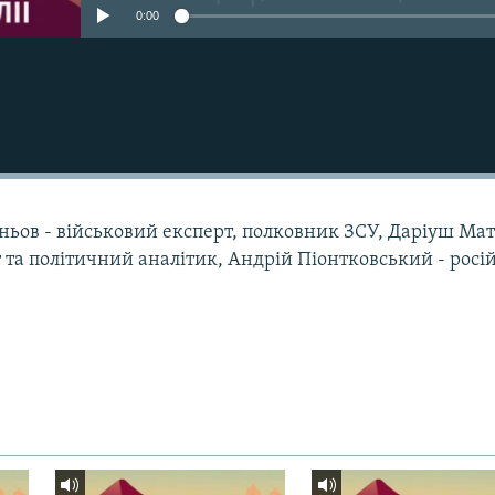
0:00
зньов - військовий експерт, полковник ЗСУ, Даріуш Ма
 та політичний аналітик, Андрій Піонтковський - росі