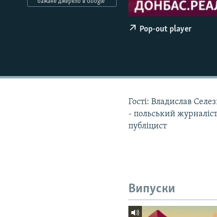
МУЛЬТИМЕДІА
бажане джерело в Google
ФОТО
Pop-out player
СПЕЦПРОЄКТИ
ПОДКАСТИ
Гості: Владислав Селе
- польський журналіст
публіцист
Випуски