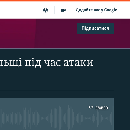
Додайте нас у Google
Підписатися
льщі під час атаки
EMBED
able