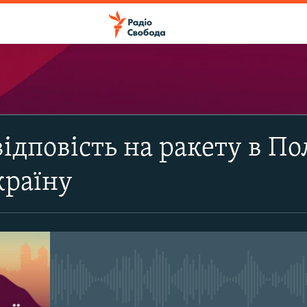
ПІДПИСАТИСЯ
ідповість на ракету в По
Apple Podcasts
країну
Підписатися
No media source currently avail