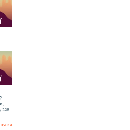
?
и,
у 225
ипуски