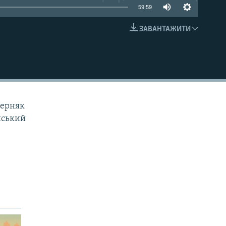
59:59
ЗАВАНТАЖИТИ
EMBED
терняк
йський