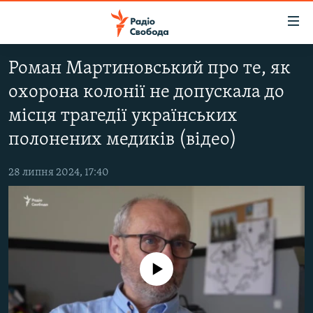
Доступність
посилання
Перейти
Роман Мартиновський про те, як
до
РАДІО СВОБОДА – 70 РОКІВ
охорона колонії не допускала до
основного
ВСЕ ЗА ДОБУ
матеріалу
місця трагедії українських
СТАТТІ
Перейти
полонених медиків (відео)
до
ВІЙНА
ПОЛІТИКА
основної
28 липня 2024, 17:40
РОСІЙСЬКА «ФІЛЬТРАЦІЯ»
ЕКОНОМІКА
навігації
Перейти
ДОНБАС.РЕАЛІЇ
СУСПІЛЬСТВО
до
КРИМ.РЕАЛІЇ
КУЛЬТУРА
пошуку
ТИ ЯК?
СПОРТ
No media source currently available
СХЕМИ
УКРАЇНА
КИТАЙ.ВИКЛИКИ
СВІТ