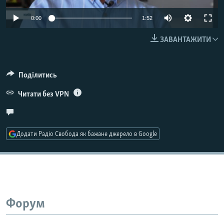
МУЛЬТИМЕДІА
Auto
0:00
1:52
ФОТО
240p
ЗАВАНТАЖИТИ
СПЕЦПРОЄКТИ
360p
ПОДКАСТИ
480p
Auto
240p
360p
480p
Поділитись
720p
КРИМ РЕАЛІЇ
Читати без VPN
720p
1080p
РУС
1080p
УКР
Додати Радіо Свобода як бажане джерело в Google
КТАТ
ДОЛУЧАЙСЯ!
Форум