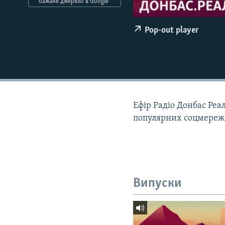
МУЛЬТИМЕДІА
бажане джерело в Google
ФОТО
Pop-out player
СПЕЦПРОЄКТИ
ПОДКАСТИ
Ефір Радіо Донбас Реалі
популярних соцмережах
Випуски