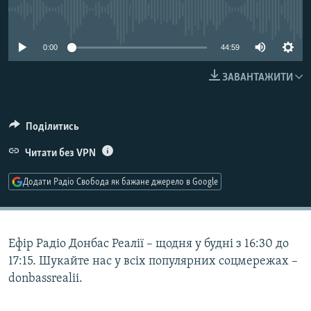
МУЛЬТИМЕДІА
No media source currently available
ФОТО
0:00
44:59
СПЕЦПРОЄКТИ
ЗАВАНТАЖИТИ
ПОДКАСТИ
КРИМ РЕАЛІЇ
Поділитись
РУС
Читати без VPN
УКР
Додати Радіо Свобода як бажане джерело в Google
КТАТ
ДОЛУЧАЙСЯ!
Ефір Радіо Донбас Реалії – щодня у будні з 16:30 до
17:15. Шукайте нас у всіх популярних соцмережах –
donbassrealii.