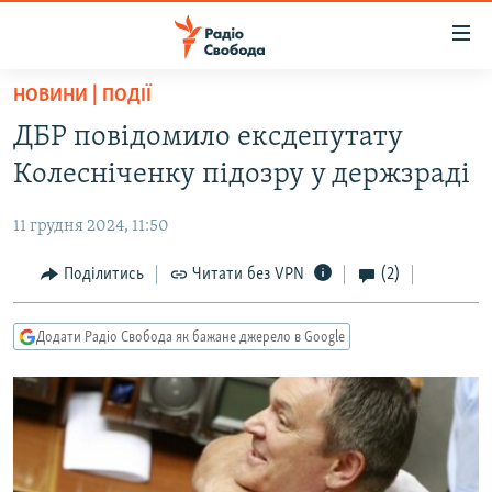
Доступність
посилання
Перейти
НОВИНИ | ПОДІЇ
до
РАДІО СВОБОДА – 70 РОКІВ
ДБР повідомило ексдепутату
основного
ВСЕ ЗА ДОБУ
матеріалу
Колесніченку підозру у держзраді
СТАТТІ
Перейти
до
11 грудня 2024, 11:50
ВІЙНА
ПОЛІТИКА
основної
РОСІЙСЬКА «ФІЛЬТРАЦІЯ»
Поділитись
Читати без VPN
(2)
ЕКОНОМІКА
навігації
Перейти
ДОНБАС.РЕАЛІЇ
СУСПІЛЬСТВО
до
Додати Радіо Свобода як бажане джерело в Google
КРИМ.РЕАЛІЇ
КУЛЬТУРА
пошуку
ТИ ЯК?
СПОРТ
СХЕМИ
УКРАЇНА
КИТАЙ.ВИКЛИКИ
СВІТ