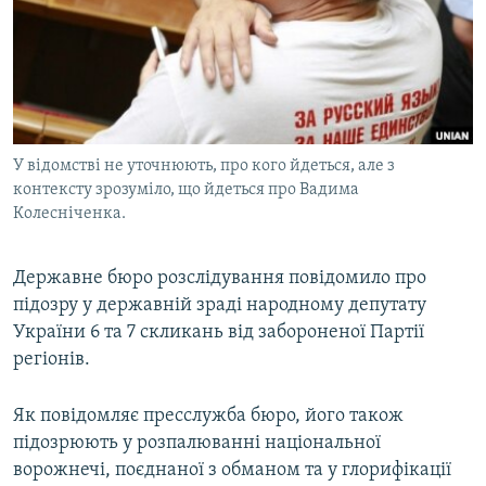
МУЛЬТИМЕДІА
ФОТО
СПЕЦПРОЄКТИ
ПОДКАСТИ
У відомстві не уточнюють, про кого йдеться, але з
контексту зрозуміло, що йдеться про Вадима
КРИМ РЕАЛІЇ
Колесніченка.
РУС
УКР
Державне бюро розслідування повідомило про
КТАТ
підозру у державній зраді народному депутату
України 6 та 7 скликань від забороненої Партії
регіонів.
ДОЛУЧАЙСЯ!
Як повідомляє пресслужба бюро, його також
підозрюють у розпалюванні національної
ворожнечі, поєднаної з обманом та у глорифікації