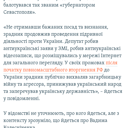
балотувався так званим «губернатором
Севастополя».
«Не отримавши бажаних посад та визнання,
зрадник продовжив проведення підривної
діяльності проти України. Депутат робив
антиукраїнські заяви у ЗМІ, робив антиукраїнські
відеозаписи, що розміщувались у мережі Інтернет
для загального перегляду. У своїх промовах
після
початку повномасштабного вторгнення РФ
до
України зрадник публічно вихваляв загарбницьку
війну та агресора, принижував український народ
та заперечував українську державність», – йдеться
у повідомленні.
У відомстві не уточнюють, про кого йдеться, але з
контексту зрозуміло, що йдеться про Вадима
Колесніченка.