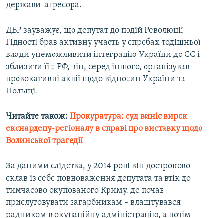
держави-агресора.
Усі сайти RFE/RL
ДБР зауважує, що депутат до подій Революції
Гідності брав активну участь у спробах тодішньої
влади унеможливити інтеграцію України до ЄС і
зблизити її з РФ, він, серед іншого, організував
провокативні акції щодо відносин України та
Польщі.
Читайте також:
Прокуратура: суд виніс вирок
екснардепу-регіоналу в справі про виставку щодо
Волинської трагедії
За даними слідства, у 2014 році він достроково
склав із себе повноваження депутата та втік до
тимчасово окупованого Криму, де почав
прислуговувати загарбникам – влаштувався
радником в окупаційну адміністрацію, а потім