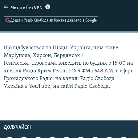
МУЛЬТИМЕДІА
Читати без VPN
ФОТО
Додати Радіо Свобода як бажане джерело в Google
СПЕЦПРОЄКТИ
ПОДКАСТИ
Що відбувається на Півдні України, чим живе
Маріуполь, Херсон, Бердянськ і
КРИМ РЕАЛІЇ
Генічеськ. Програма виходить по буднях о 15:00 на
РУС
хвилях Радіо Крим.Реалії 105.9 ФМ і 648 АМ, в ефірі
УКР
Громадського Радіо, на каналі Радіо Свобода
КТАТ
Україна в YouTube, на сайті Радіо Свобода.
ДОЛУЧАЙСЯ!
ДОЛУЧАЙСЯ!