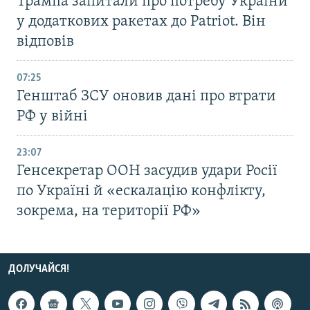
Трампа запитали про потребу України
у додаткових ракетах до Patriot. Він
відповів
07:25
Генштаб ЗСУ оновив дані про втрати
РФ у війні
23:07
Генсекретар ООН засудив удари Росії
по Україні й «ескалацію конфлікту,
зокрема, на території РФ»
ДОЛУЧАЙСЯ!