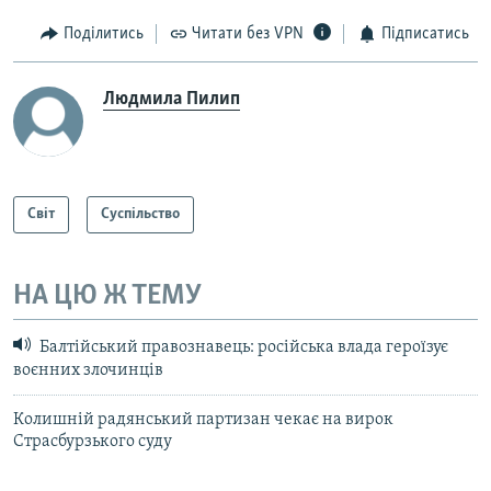
Поділитись
Читати без VPN
Підписатись
Людмила Пилип
Світ
Суспільство
НА ЦЮ Ж ТЕМУ
Балтійський правознавець: російська влада героїзує
воєнних злочинців
Колишній радянський партизан чекає на вирок
Страсбурзького суду