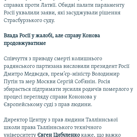
справах проти Латвії. Обидві палати парламенту
Росії ухвалили заяви, які засуджували рішення
Страсбурзького суду.
Влада Росії у жалобі, але справу Конова
продовжуватиме
Співчуття з приводу смерті колишнього
радянського партизана висловили президент Росії
Дмитро Медвєдєв, прем’єр-міністр Володимир
Путін та мер Москви Сергій Соб’янін. Росія
збирається підтримати зусилля родичів померлого у
процесі перегляду справи Кононова у
Європейському суді з прав людини.
Директор Центру з прав людини Талліннської
школи права Талліннського технічного
університету
Євген Цибуленко
каже, що важко