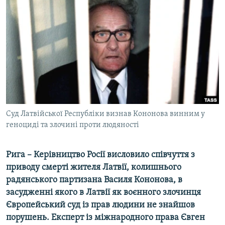
МУЛЬТИМЕДІА
ФОТО
СПЕЦПРОЄКТИ
ПОДКАСТИ
КРИМ РЕАЛІЇ
РУС
Суд Латвійської Республіки визнав Кононова винним у
УКР
геноциді та злочині проти людяності
КТАТ
Рига – Керівництво Росії висловило співчуття з
ДОЛУЧАЙСЯ!
приводу смерті жителя Латвії, колишнього
радянського партизана Василя Кононова, в
засудженні якого в Латвії як воєнного злочинця
Європейський суд із прав людини не знайшов
порушень. Експерт із міжнародного права Євген