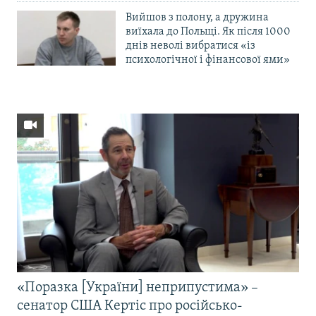
Вийшов з полону, а дружина
виїхала до Польщі. Як після 1000
днів неволі вибратися «із
психологічної і фінансової ями»
«Поразка [України] неприпустима» –
сенатор США Кертіс про російсько-