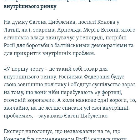
внутрішнього ринку
На думку Євгена Цибуленка, постаті Конова у
Латвії, як і, зокрема, Арнольда Мері в Естонії, якого
естонська влада звинувачує у геноциді, потрібні
Росії для боротьби з балтійськими демократіями та
для прикриття внутрішніх проблем.
«У першу чергу – це такий собі товар для
внутрішнього ринку. Російська Федерація будує
свою зовнішню політику і об’єднує суспільство зараз
на тому, що вони ніби перебувають «у фортеці,
оточеній ворогами». А коли навколо одні вороги, то,
звичайно, на це легше списати усі свої внутрішні
проблеми», – зауважив Євген Цибуленко.
Експерт наголошує, що незважаючи на те, що
Кононов був громадянином Росії і судився проти