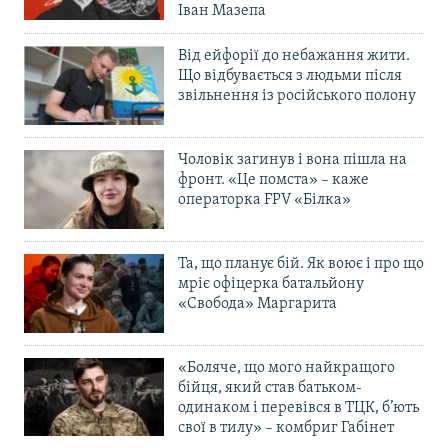
Іван Мазепа
Від ейфорії до небажання жити.
Що відбувається з людьми після
звільнення із російського полону
Чоловік загинув і вона пішла на
фронт. «Це помста» – каже
операторка FPV «Білка»
Та, що планує бій. Як воює і про що
мріє офіцерка батальйону
«Свобода» Маргарита
«Боляче, що мого найкращого
бійця, який став батьком-
одинаком і перевівся в ТЦК, б’ють
свої в тилу» – комбриг Габінет