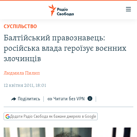
Доступність
посилання
Перейти
СУСПІЛЬСТВО
до
РАДІО СВОБОДА – 70 РОКІВ
Балтійський правознавець:
основного
ВСЕ ЗА ДОБУ
матеріалу
російська влада героїзує воєнних
СТАТТІ
Перейти
злочинців
до
ВІЙНА
ПОЛІТИКА
основної
Людмила Пилип
РОСІЙСЬКА «ФІЛЬТРАЦІЯ»
ЕКОНОМІКА
навігації
Перейти
12 квітня 2011, 18:01
ДОНБАС.РЕАЛІЇ
СУСПІЛЬСТВО
до
КРИМ.РЕАЛІЇ
КУЛЬТУРА
Поділитись
Читати без VPN
пошуку
ТИ ЯК?
СПОРТ
Додати Радіо Свобода як бажане джерело в Google
СХЕМИ
УКРАЇНА
КИТАЙ.ВИКЛИКИ
СВІТ