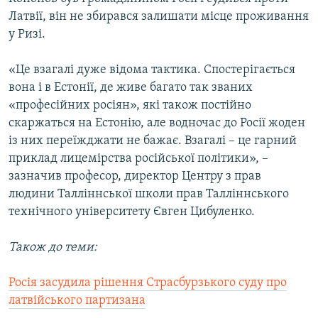
Латвії, він не збирався залишати місце проживання
у Ризі.
«Це взагалі дуже відома тактика. Спостерігається
вона і в Естонії, де живе багато так званих
«професійних росіян», які також постійно
скаржаться на Естонію, але водночас до Росії жоден
із них переїжджати не бажає. Взагалі – це гарний
приклад лицемірства російської політики», –
зазначив професор, директор Центру з прав
людини Талліннської школи прав Талліннського
технічного університету Євген Цибуленко.
Також до теми:
Росія засудила рішення Страсбурзького суду про
латвійського партизана