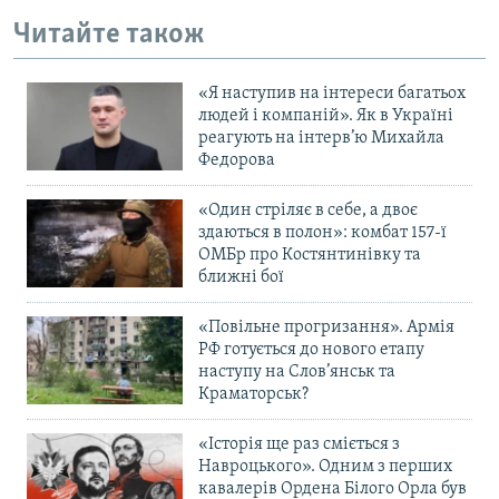
Читайте також
«Я наступив на інтереси багатьох
людей і компаній». Як в Україні
реагують на інтерв’ю Михайла
Федорова
«Один стріляє в себе, а двоє
здаються в полон»: комбат 157-ї
ОМБр про Костянтинівку та
ближні бої
«Повільне прогризання». Армія
РФ готується до нового етапу
наступу на Слов’янськ та
Краматорськ?
«Історія ще раз сміється з
Навроцького». Одним з перших
кавалерів Ордена Білого Орла був