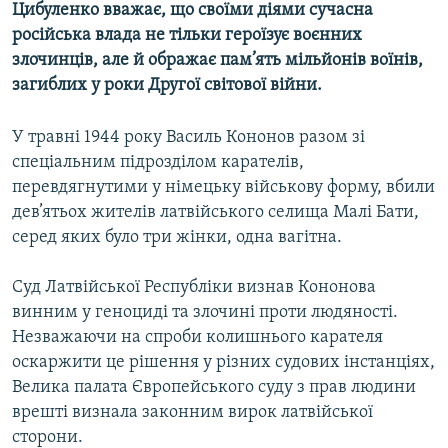
Цибуленко вважає, що своїми діями сучасна
Усі сайти RFE/RL
російська влада не тільки героїзує воєнних
злочинців, але й ображає пам’ять мільйонів воїнів,
загиблих у роки Другої світової війни.
У травні 1944 року Василь Кононов разом зі
спеціальним підрозділом карателів,
перевдягнутими у німецьку військову форму, вбили
дев’ятьох жителів латвійського селища Малі Бати,
серед яких було три жінки, одна вагітна.
Суд Латвійської Республіки визнав Кононова
винним у геноциді та злочині проти людяності.
Незважаючи на спроби колишнього карателя
оскаржити це рішення у різних судових інстанціях,
Велика палата Європейського суду з прав людини
врешті визнала законним вирок латвійської
сторони.