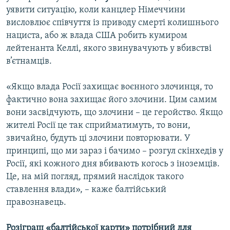
уявити ситуацію, коли канцлер Німеччини
висловлює співчуття із приводу смерті колишнього
нациста, або ж влада США робить кумиром
лейтенанта Келлі, якого звинувачують у вбивстві
в’єтнамців.
«Якщо влада Росії захищає воєнного злочинця, то
фактично вона захищає його злочини. Цим самим
вони засвідчують, що злочини – це геройство. Якщо
жителі Росії це так сприйматимуть, то вони,
звичайно, будуть ці злочини повторювати. У
принципі, що ми зараз і бачимо – розгул скінхедів у
Росії, які кожного дня вбивають когось з іноземців.
Це, на мій погляд, прямий наслідок такого
ставлення влади», – каже балтійський
правознавець.
Розіграш «балтійської карти» потрібний для