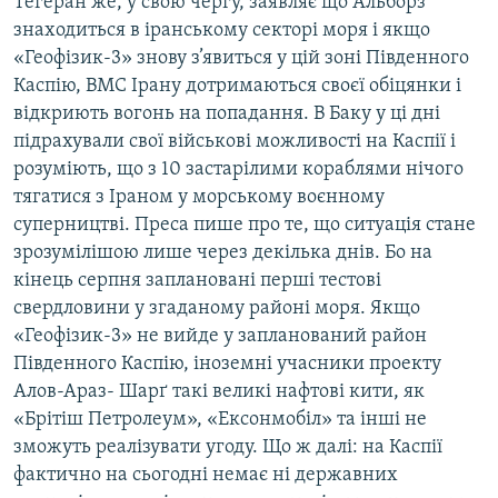
Тегеран же, у свою чергу, заявляє що Альборз
Усі сайти RFE/RL
знаходиться в іранському секторі моря і якщо
«Геофізик-3» знову з’явиться у цій зоні Південного
Каспію, ВМС Ірану дотримаються своєї обіцянки і
відкриють вогонь на попадання. В Баку у ці дні
підрахували свої військові можливості на Каспії і
розуміють, що з 10 застарілими кораблями нічого
тягатися з Іраном у морському воєнному
суперництві. Преса пише про те, що ситуація стане
зрозумілішою лише через декілька днів. Бо на
кінець серпня заплановані перші тестові
свердловини у згаданому районі моря. Якщо
«Геофізик-3» не вийде у запланований район
Південного Каспію, іноземні учасники проекту
Алов-Араз- Шарґ такі великі нафтові кити, як
«Брітіш Петролеум», «Ексонмобіл» та інші не
зможуть реалізувати угоду. Що ж далі: на Каспії
фактично на сьогодні немає ні державних