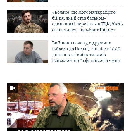
«Боляче, що мого найкращого
бійця, який став батьком-
одинаком і перевівся в ТЦК, б’ють
свої в тилу» – комбриг Габінет
Вийшов з полону, а дружина
виїхала до Польщі. Як після 1000
днів неволі вибратися «із
психологічної і фінансової ями»