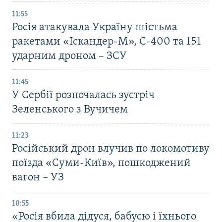
11:55
Росія атакувала Україну шістьма
ракетами «Іскандер-М», С-400 та 151
ударним дроном – ЗСУ
11:45
У Сербії розпочалась зустріч
Зеленського з Вучичем
11:23
Російський дрон влучив по локомотиву
поїзда «Суми-Київ», пошкоджений
вагон – УЗ
10:55
«Росія вбила дідуся, бабусю і їхнього