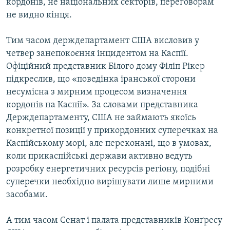
кордонів, не національних секторів, переговорам
не видно кінця.
Тим часом держдепартамент США висловив у
четвер занепокоєння інцидентом на Каспії.
Офіційний представник Білого дому Філіп Рікер
підкреслив, що «поведінка іранської сторони
несумісна з мирним процесом визначення
кордонів на Каспії». За словами представника
Держдепартаменту, США не займають якоїсь
конкретної позиції у прикордонних суперечках на
Каспійському морі, але переконані, що в умовах,
коли прикаспійські держави активно ведуть
розробку енергетичних ресурсів регіону, подібні
суперечки необхідно вирішувати лише мирними
засобами.
А тим часом Сенат і палата представників Конґресу