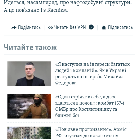
Йдеться, насамперед, про нафтодобувні структури.
А це пов’язано і з Каспієм.
Поділитись
Читати без VPN
Підписатись
Читайте також
«Я наступив на інтереси багатьох
людей і компаній». Як в Україні
реагують на інтерв’ю Михайла
Федорова
«Один стріляє в себе, а двоє
здаються в полон»: комбат 157-ї
ОМБр про Костянтинівку та
ближні бої
«Повільне прогризання». Армія
РФ готується до нового етапу