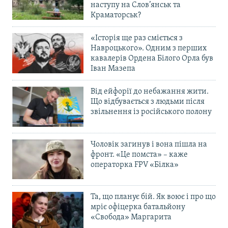
наступу на Слов’янськ та
Краматорськ?
«Історія ще раз сміється з
Навроцького». Одним з перших
кавалерів Ордена Білого Орла був
Іван Мазепа
Від ейфорії до небажання жити.
Що відбувається з людьми після
звільнення із російського полону
Чоловік загинув і вона пішла на
фронт. «Це помста» – каже
операторка FPV «Білка»
Та, що планує бій. Як воює і про що
мріє офіцерка батальйону
«Свобода» Маргарита