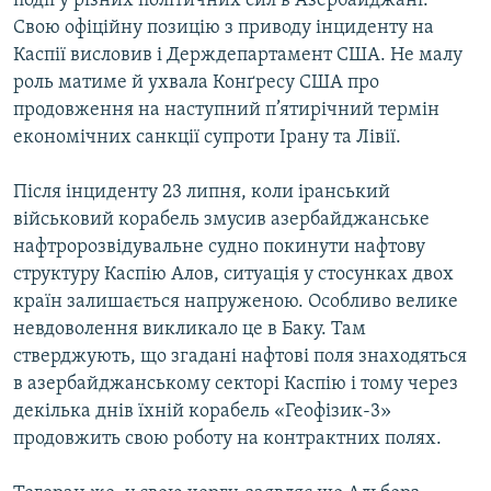
події у різних політичних сил в Азербайджані.
МУЛЬТИМЕДІА
Свою офіційну позицію з приводу інциденту на
Каспії висловив і Держдепартамент США. Не малу
ФОТО
роль матиме й ухвала Конґресу США про
СПЕЦПРОЄКТИ
продовження на наступний п’ятирічний термін
економічних санкції супроти Ірану та Лівії.
ПОДКАСТИ
Після інциденту 23 липня, коли іранський
КРИМ РЕАЛІЇ
військовий корабель змусив азербайджанське
РУС
нафтророзвідувальне судно покинути нафтову
УКР
структуру Каспію Алов, ситуація у стосунках двох
країн залишається напруженою. Особливо велике
КТАТ
невдоволення викликало це в Баку. Там
стверджують, що згадані нафтові поля знаходяться
ДОЛУЧАЙСЯ!
в азербайджанському секторі Каспію і тому через
декілька днів їхній корабель «Геофізик-3»
продовжить свою роботу на контрактних полях.