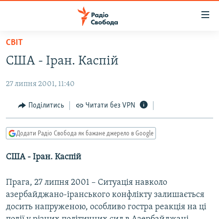
Доступність
посилання
Перейти
СВІТ
до
РАДІО СВОБОДА – 70 РОКІВ
США - Іран. Каспій
основного
ВСЕ ЗА ДОБУ
матеріалу
27 липня 2001, 11:40
СТАТТІ
Перейти
до
ВІЙНА
ПОЛІТИКА
Поділитись
Читати без VPN
основної
РОСІЙСЬКА «ФІЛЬТРАЦІЯ»
ЕКОНОМІКА
навігації
Додати Радіо Свобода як бажане джерело в Google
Перейти
ДОНБАС.РЕАЛІЇ
СУСПІЛЬСТВО
до
США - Іран. Каспій
КРИМ.РЕАЛІЇ
КУЛЬТУРА
пошуку
ТИ ЯК?
СПОРТ
Прага, 27 липня 2001 – Ситуація навколо
СХЕМИ
УКРАЇНА
азербайджано-іранського конфлікту залишається
досить напруженою, особливо гостра реакція на ці
КИТАЙ.ВИКЛИКИ
СВІТ