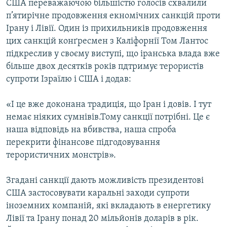
США переважаючою більшістю голосів схвалили
п’ятирічне продовження екномічних санкцій проти
Ірану і Лівії. Один із прихильників продовження
цих санкцій конґресмен з Каліфорнії Том Лантос
підкреслив у своєму виступі, що іранська влада вже
більше двох десятків років пдтримує терористів
супроти Ізраїлю і США і додав:
«І це вже доконана традиція, що Іран і довів. І тут
немає ніяких сумнівів.Тому санкції потрібні. Це є
наша відповідь на вбивства, наша спроба
перекрити фінансове підгодовування
терористичних монстрів».
Згадані санкції дають можливість президентові
США застосовувати каральні заходи супроти
іноземних компаній, які вкладають в енергетику
Лівії та Ірану понад 20 мільйонів доларів в рік.