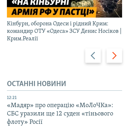
Кінбурн, оборона Одеси і рідний Крим:
командир ОТУ «Одеса» ЗСУ Денис Носіков |
Крим.Реалії
Назад
Вперед
ОСТАННІ НОВИНИ
12:21
«Мадяр» про операцію «МоЛоЧКа»:
СБС уразили ще 12 суден «тіньового
флоту» Росії