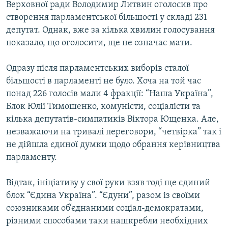
Верховної ради Володимир Литвин оголосив про
МУЛЬТИМЕДІА
створення парламентської більшості у складі 231
ФОТО
депутат. Однак, вже за кілька хвилин голосування
показало, що оголосити, ще не означає мати.
СПЕЦПРОЄКТИ
ПОДКАСТИ
Одразу після парламентських виборів сталої
більшості в парламенті не було. Хоча на той час
КРИМ РЕАЛІЇ
понад 226 голосів мали 4 фракції: “Наша Україна”,
РУС
Блок Юлії Тимошенко, комуністи, соціалісти та
кілька депутатів-симпатиків Віктора Ющенка. Але,
УКР
незважаючи на тривалі переговори, “четвірка” так і
КТАТ
не дійшла єдиної думки щодо обрання керівництва
парламенту.
ДОЛУЧАЙСЯ!
Відтак, ініціативу у свої руки взяв тоді ще єдиний
блок “Єдина Україна”. “Єдуни”, разом із своїми
союзниками об‘єднаними соціал-демократами,
різними способами таки нашкребли необхідних