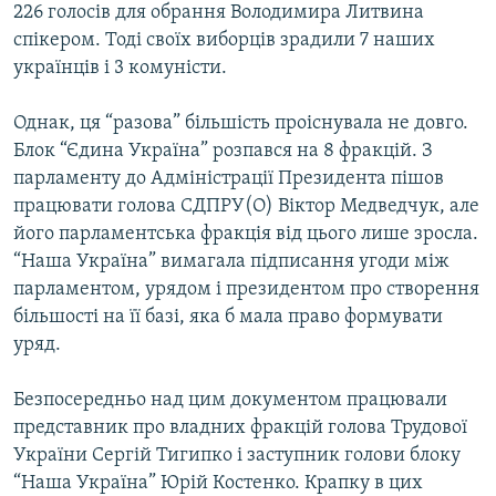
226 голосів для обрання Володимира Литвина
Усі сайти RFE/RL
спікером. Тоді своїх виборців зрадили 7 наших
українців і 3 комуністи.
Однак, ця “разова” більшість проіснувала не довго.
Блок “Єдина Україна” розпався на 8 фракцій. З
парламенту до Адміністрації Президента пішов
працювати голова СДПРУ(О) Віктор Медведчук, але
його парламентська фракція від цього лише зросла.
“Наша Україна” вимагала підписання угоди між
парламентом, урядом і президентом про створення
більшості на її базі, яка б мала право формувати
уряд.
Безпосередньо над цим документом працювали
представник про владних фракцій голова Трудової
України Сергій Тигипко і заступник голови блоку
“Наша Україна” Юрій Костенко. Крапку в цих