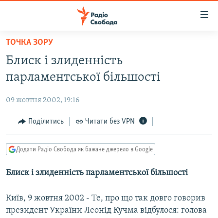
Доступність
посилання
Перейти
ТОЧКА ЗОРУ
до
РАДІО СВОБОДА – 70 РОКІВ
Блиск і злиденність
основного
ВСЕ ЗА ДОБУ
матеріалу
парламентської більшості
СТАТТІ
Перейти
до
09 жовтня 2002, 19:16
ВІЙНА
ПОЛІТИКА
основної
РОСІЙСЬКА «ФІЛЬТРАЦІЯ»
Поділитись
Читати без VPN
ЕКОНОМІКА
навігації
Перейти
ДОНБАС.РЕАЛІЇ
СУСПІЛЬСТВО
до
Додати Радіо Свобода як бажане джерело в Google
КРИМ.РЕАЛІЇ
КУЛЬТУРА
пошуку
Блиск і злиденність парламентської більшості
ТИ ЯК?
СПОРТ
СХЕМИ
УКРАЇНА
Київ, 9 жовтня 2002 - Те, про що так довго говорив
КИТАЙ.ВИКЛИКИ
президент України Леонід Кучма відбулося: голова
СВІТ