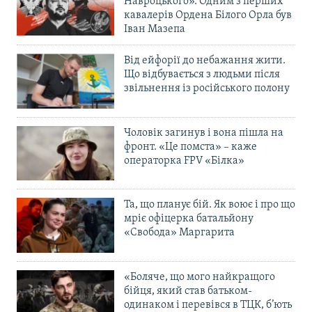
Навроцького». Одним з перших
кавалерів Ордена Білого Орла був
Іван Мазепа
Від ейфорії до небажання жити.
Що відбувається з людьми після
звільнення із російського полону
Чоловік загинув і вона пішла на
фронт. «Це помста» – каже
операторка FPV «Білка»
Та, що планує бій. Як воює і про що
мріє офіцерка батальйону
«Свобода» Маргарита
«Боляче, що мого найкращого
бійця, який став батьком-
одинаком і перевівся в ТЦК, б’ють