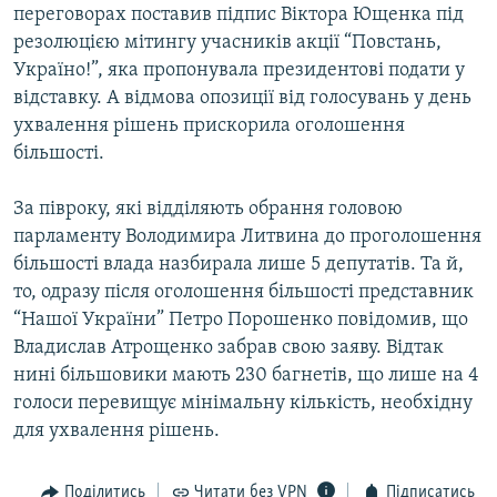
переговорах поставив підпис Віктора Ющенка під
резолюцією мітингу учасників акції “Повстань,
Україно!”, яка пропонувала президентові подати у
відставку. А відмова опозиції від голосувань у день
ухвалення рішень прискорила оголошення
більшості.
За півроку, які відділяють обрання головою
парламенту Володимира Литвина до проголошення
більшості влада назбирала лише 5 депутатів. Та й,
то, одразу після оголошення більшості представник
“Нашої України” Петро Порошенко повідомив, що
Владислав Атрощенко забрав свою заяву. Відтак
нині більшовики мають 230 багнетів, що лише на 4
голоси перевищує мінімальну кількість, необхідну
для ухвалення рішень.
Поділитись
Читати без VPN
Підписатись