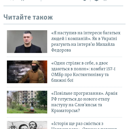
Читайте також
«Я наступив на інтереси багатьох
людей і компаній». Як в Україні
реагують на інтерв’ю Михайла
Федорова
«Один стріляє в себе, а двоє
здаються в полон»: комбат 157-ї
ОМБр про Костянтинівку та
ближні бої
«Повільне прогризання». Армія
РФ готується до нового етапу
наступу на Слов’янськ та
Краматорськ?
«Історія ще раз сміється з