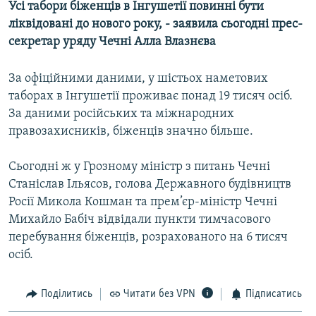
Усі табори біженців в Інгушетії повинні бути
МУЛЬТИМЕДІА
ліквідовані до нового року, - заявила сьогодні прес-
ФОТО
секретар уряду Чечні Алла Влазнєва
СПЕЦПРОЄКТИ
За офіційними даними, у шістьох наметових
ПОДКАСТИ
таборах в Інгушетії проживає понад 19 тисяч осіб.
За даними російських та міжнародних
КРИМ РЕАЛІЇ
правозахисників, біженців значно більше.
РУС
Сьогодні ж у Грозному міністр з питань Чечні
УКР
Станіслав Ільясов, голова Державного будівництв
КТАТ
Росії Микола Кошман та прем’єр-міністр Чечні
Михайло Бабіч відвідали пункти тимчасового
ДОЛУЧАЙСЯ!
перебування біженців, розрахованого на 6 тисяч
осіб.
Поділитись
Читати без VPN
Підписатись