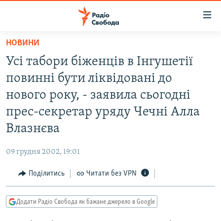
Доступність
посилання
Перейти
НОВИНИ
до
РАДІО СВОБОДА – 70 РОКІВ
Усі табори біженців в Інгушетії
основного
ВСЕ ЗА ДОБУ
матеріалу
повинні бути ліквідовані до
СТАТТІ
Перейти
нового року, - заявила сьогодні
до
ВІЙНА
ПОЛІТИКА
прес-секретар уряду Чечні Алла
основної
РОСІЙСЬКА «ФІЛЬТРАЦІЯ»
ЕКОНОМІКА
навігації
Влазнєва
Перейти
ДОНБАС.РЕАЛІЇ
СУСПІЛЬСТВО
до
09 грудня 2002, 19:01
КРИМ.РЕАЛІЇ
КУЛЬТУРА
пошуку
Поділитись
Читати без VPN
ТИ ЯК?
СПОРТ
СХЕМИ
УКРАЇНА
Додати Радіо Свобода як бажане джерело в Google
КИТАЙ.ВИКЛИКИ
СВІТ