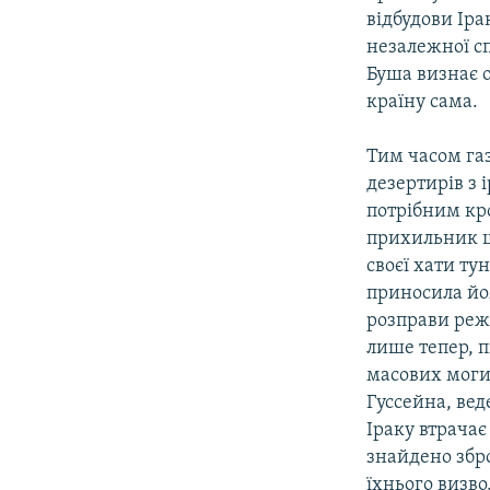
відбудови Ір
незалежної сп
Буша визнає 
країну сама.
Тим часом газ
дезертирів з 
потрібним кро
прихильник ши
своєї хати ту
приносила йом
розправи реж
лише тепер, п
масових моги
Гуссейна, вед
Іраку втрачає
знайдено збро
їхнього визв