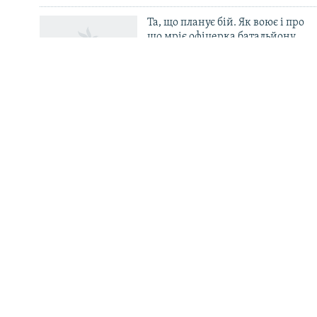
Усі сайти RFE/RL
Та, що планує бій. Як воює і про
що мріє офіцерка батальйону
«Свобода» Маргарита
Кияни провели Олексія Юкова
Кінбурн,
в останню путь
рідний 
«Одеса» 
Крим.Ре