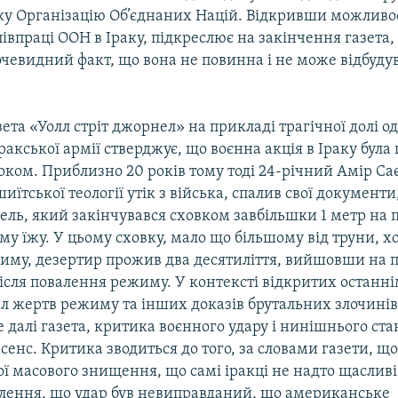
аку Організацію Об’єднаних Націй. Відкривши можливо
івпраці ООН в Іраку, підкреслює на закінчення газета,
очевидний факт, що вона не повинна і не може відбуду
ета «Уолл стріт джорнел» на прикладі трагічної долі од
іракської армії стверджує, що воєнна акція в Іраку була
ком. Приблизно 20 років тому тоді 24-річний Амір Са
їтської теології утік з війська, спалив свої документи
нель, який закінчувався сховком завбільшки 1 метр на 
у їжу. У цьому сховку, мало що більшому від труни, х
иму, дезертир прожив два десятиліття, вийшовши на
ісля повалення режиму. У контексті відкритих останн
л жертв режиму та інших доказів брутальних злочині
е далі газета, критика воєнного удару і нинішнього ст
 сенс. Критика зводиться до того, за словами газети, що
ї масового знищення, що самі іракці не надто щасливі
олення, що удар був невиправданий, що американське