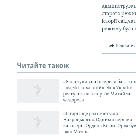
адмініструва
старого режим
історії свідч
режиму була 
Поділитис
КРИМ РЕАЛІЇ
РУС
Читайте також
УКР
КТАТ
«Я наступив на інтереси багатьох
людей і компаній». Як в Україні
реагують на інтерв’ю Михайла
ДОЛУЧАЙСЯ!
Федорова
«Історія ще раз сміється з
Навроцького». Одним з перших
кавалерів Ордена Білого Орла бу
Іван Мазепа