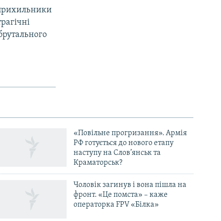
 прихильники
трагічні
 брутального
«Повільне прогризання». Армія
РФ готується до нового етапу
наступу на Слов’янськ та
Краматорськ?
Чоловік загинув і вона пішла на
фронт. «Це помста» – каже
операторка FPV «Білка»