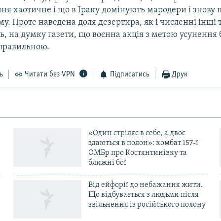
ння хаотичне і що в Іраку домінують мародери і знову
у. Проте наведена доля дезертира, як і численні інші 
ать, на думку газети, що воєнна акція з метою усунення
правильною.
ь
Читати без VPN
Підписатись
Друк
«Один стріляє в себе, а двоє
здаються в полон»: комбат 157-ї
ОМБр про Костянтинівку та
ближні бої
Від ейфорії до небажання жити.
Що відбувається з людьми після
в
звільнення із російського полону