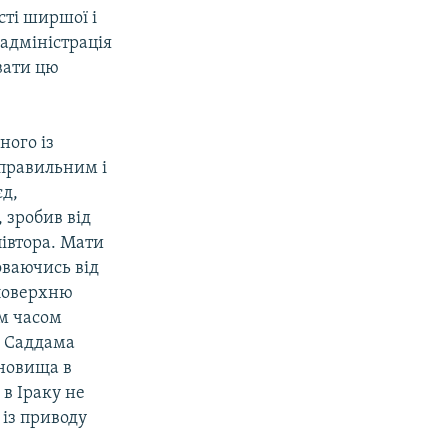
сті ширшої і
 адміністрація
вати цю
ного із
 правильним і
єд,
, зробив від
півтора. Мати
оваючись від
 поверхню
ім часом
в Саддама
ановища в
 в Іраку не
 із приводу