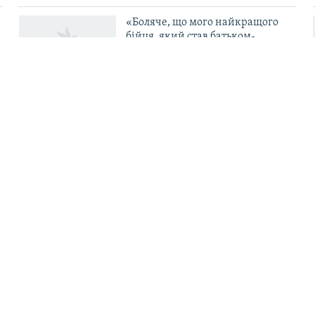
«Боляче, що мого найкращого
бійця, який став батьком-
одинаком і перевівся в ТЦК, б’ють
свої в тилу» – комбриг Габінет
 оборона Одеси і
В артилерію – з корабля
Крим: командир ОТУ
супермаркета і СЗЧ: гу
ЗСУ Денис Носіков |
робота під Добропілля
алії