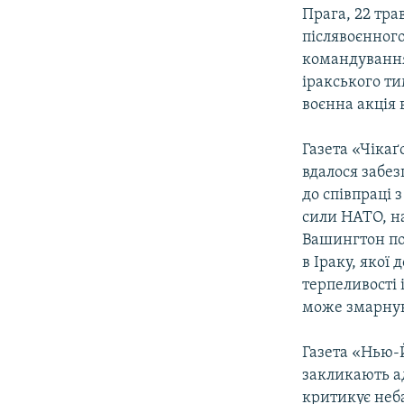
МУЛЬТИМЕДІА
Прага, 22 тра
ФОТО
післявоєнног
командування
СПЕЦПРОЄКТИ
іракського ти
ПОДКАСТИ
воєнна акція в
Газета «Чікаґ
вдалося забез
до співпраці
сили НАТО, н
Вашингтон по
в Іраку, якої
терпеливості 
може змарнув
Газета «Нью-Й
закликають ад
критикує неб