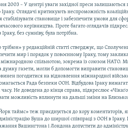
вня 2003 – У центрі уваги західної преси залишаються
о Іраку. Оглядачі критикують неспроможність коаліцій
 стабілізувати становище і забезпечити умови для сф
мчасового керівництва. Проте багато оглядачів підкре
 Іраку, без сумніву, була потрібна.
о трібюн» у редакційній статті стверджує, що Сполуче
печити мир і порядок у повоєнному Іраку, тому закли
 з міжнародною спільнотою, зокрема із союзом НАТО. М
а думку газети, могли б допомогти виправити станови
винен погодитися на відновлення міжнародної військов
 домагається Рада безпеки ООН. Відбудова Іраку вимага
і часу. Не доведена до кінця справа, підкреслює «Чікаґ
ати можливість вплинути на дальші зміни на Близьком
орк таймс» теж приєднується до хору коментаторів, я
міністрацію Буша до ширшої співпраці з ООН в Іраку. 
ажання Вашингтона і Лондона допустити до адміністру