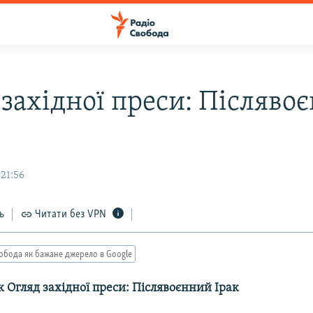
 західної преси: Післяво
21:56
ь
Читати без VPN
обода як бажане джерело в Google
 Огляд західної преси: Післявоєнний Ірак