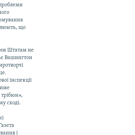
 проблеми
ного
ормування
слюють, що
ним Штатам не
кає Вашингтон
иротворчі
ще.
ої інспекції
тиме
о трібюн»,
у сході.
кі
Газета
вання і