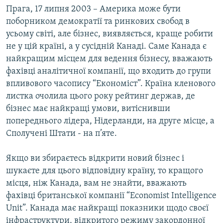
Прага, 17 липня 2003 – Америка може бути
МУЛЬТИМЕДІА
поборником демократії та ринкових свобод в
ФОТО
усьому світі, але бізнес, виявляється, краще робити
СПЕЦПРОЄКТИ
не у цій країні, а у сусідній Канаді. Саме Канада є
найкращим місцем для ведення бізнесу, вважають
ПОДКАСТИ
фахівці аналітичної компанії, що входить до групи
впливового часопису “Економіст”. Країна кленового
КРИМ РЕАЛІЇ
листка очолила цього року рейтинг держав, де
РУС
бізнес має найкращі умови, витіснивши
УКР
попереднього лідера, Нідерланди, на друге місце, а
Сполучені Штати - на п’яте.
КТАТ
Якщо ви збираєтесь відкрити новий бізнес і
ДОЛУЧАЙСЯ!
шукаєте для цього відповідну країну, то кращого
місця, ніж Канада, вам не знайти, вважають
фахівці британської компанії “Economist Intelligence
Unit”. Канада має найкращі показники щодо своєї
інфраструктури, відкритого режиму закордонної