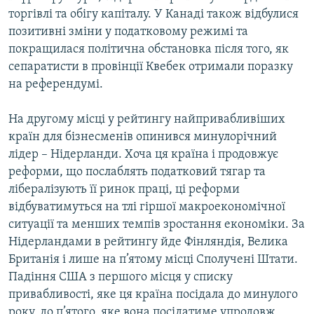
Усі сайти RFE/RL
торгівлі та обігу капіталу. У Канаді також відбулися
позитивні зміни у податковому режимі та
покращилася політична обстановка після того, як
сепаратисти в провінції Квебек отримали поразку
на референдумі.
На другому місці у рейтингу найпривабливіших
країн для бізнесменів опинився минулорічний
лідер – Нідерланди. Хоча ця країна і продовжує
реформи, що послаблять податковий тягар та
лібералізують її ринок праці, ці реформи
відбуватимуться на тлі гіршої макроекономічної
ситуації та менших темпів зростання економіки. За
Нідерландами в рейтингу йде Фінляндія, Велика
Британія і лише на п’ятому місці Сполучені Штати.
Падіння США з першого місця у списку
привабливості, яке ця країна посідала до минулого
року, до п’ятого, яке вона посідатиме упродовж