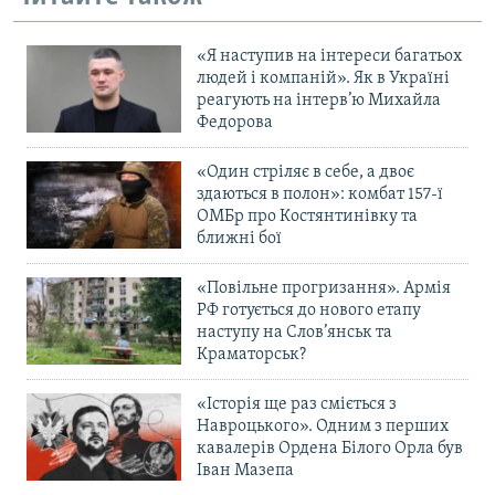
«Я наступив на інтереси багатьох
людей і компаній». Як в Україні
реагують на інтерв’ю Михайла
Федорова
«Один стріляє в себе, а двоє
здаються в полон»: комбат 157-ї
ОМБр про Костянтинівку та
ближні бої
«Повільне прогризання». Армія
РФ готується до нового етапу
наступу на Слов’янськ та
Краматорськ?
«Історія ще раз сміється з
Навроцького». Одним з перших
кавалерів Ордена Білого Орла був
Іван Мазепа