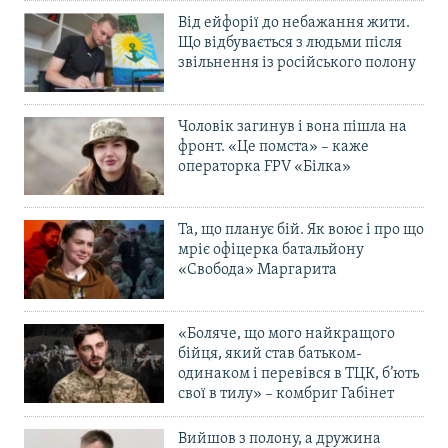
Від ейфорії до небажання жити.
Що відбувається з людьми після
звільнення із російського полону
Чоловік загинув і вона пішла на
фронт. «Це помста» – каже
операторка FPV «Білка»
Та, що планує бій. Як воює і про що
мріє офіцерка батальйону
«Свобода» Маргарита
«Боляче, що мого найкращого
бійця, який став батьком-
одинаком і перевівся в ТЦК, б’ють
свої в тилу» – комбриг Габінет
Вийшов з полону, а дружина