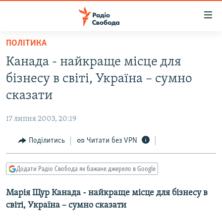
Доступність
посилання
Перейти
ПОЛІТИКА
до
РАДІО СВОБОДА – 70 РОКІВ
Канада - найкраще місце для
основного
ВСЕ ЗА ДОБУ
матеріалу
бізнесу в світі, Україна – сумно
СТАТТІ
Перейти
сказати
до
ВІЙНА
ПОЛІТИКА
основної
17 липня 2003, 20:19
РОСІЙСЬКА «ФІЛЬТРАЦІЯ»
ЕКОНОМІКА
навігації
Перейти
Поділитись
Читати без VPN
ДОНБАС.РЕАЛІЇ
СУСПІЛЬСТВО
до
КРИМ.РЕАЛІЇ
КУЛЬТУРА
пошуку
Додати Радіо Свобода як бажане джерело в Google
ТИ ЯК?
СПОРТ
Марія Щур Канада - найкраще місце для бізнесу в
СХЕМИ
УКРАЇНА
світі, Україна – сумно сказати
КИТАЙ.ВИКЛИКИ
СВІТ