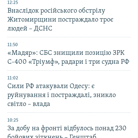
12:25
Внаслідок російського обстрілу
Житомирщини постраждало троє
людей – ДСНС
11:50
«Мадяр»: СБС знищили позицію ЗРК
С-400 «Тріумф», радари і три судна РФ
11:02
Сили РФ атакували Одесу: є
руйнування і постраждалі, зникло
світло – влада
10:25
За добу на фронті відбулось понад 230
бойових зіткнень – Генштаб