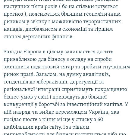
наступних п’яти років ( бо на стільки готується
прогноз ), пояснюється більшим геополітичним
ризиком у зв’язку з можливістю терористичних
нападів, дисбалансом в економіці та гіршим
станом державних фінансів.
Західна Європа в цілому залишається досить
привабливою для бізнесу з огляду на спроби
зменшити податковий тягар та зробити гнучкішим
ринок праці. Загалом, на думку аналітиків,
тенденція до лібералізації, дерегуляції та
регіональної інтеграції сприятимуть покращенню
бізнес-умов у світі і призведуть до більшої
конкуренції у боротьбі за інвестиційний капітал. У
ній навряд чи вийде переможцем Україна, яка
посідає шосте з кінця місце у списку з 60
найбільших країн світу, і за рівнем
непривабливості для бізнесу поступається хіба що