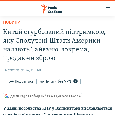
Доступність
посилання
Перейти
НОВИНИ
до
РАДІО СВОБОДА – 70 РОКІВ
Китай стурбований підтримкою,
основного
ВСЕ ЗА ДОБУ
матеріалу
яку Сполучені Штати Америки
СТАТТІ
Перейти
надають Тайваню, зокрема,
до
ВІЙНА
ПОЛІТИКА
продаючи зброю
основної
РОСІЙСЬКА «ФІЛЬТРАЦІЯ»
ЕКОНОМІКА
навігації
14 липня 2004, 08:48
Перейти
ДОНБАС.РЕАЛІЇ
СУСПІЛЬСТВО
до
Поділитись
Читати без VPN
КРИМ.РЕАЛІЇ
КУЛЬТУРА
пошуку
ТИ ЯК?
СПОРТ
Додати Радіо Свобода як бажане джерело в Google
СХЕМИ
УКРАЇНА
У заяві посольства КНР у Вашингтоні висловлюється
КИТАЙ.ВИКЛИКИ
СВІТ