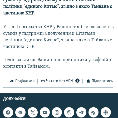
сумнів у підтримці Сполученими Штатами
МУЛЬТИМЕДІА
політики “єдиного Китаю”, згідно з якою Тайвань є
частиною КНР.
ФОТО
СПЕЦПРОЄКТИ
У заяві посольства КНР у Вашингтоні висловлюється
ПОДКАСТИ
сумнів у підтримці Сполученими Штатами
політики “єдиного Китаю”, згідно з якою Тайвань є
частиною КНР.
КРИМ РЕАЛІЇ
РУС
Пекін закликає Вашингтон припинити усі офіційні
УКР
контакти з Тайванем.
КТАТ
Поділитись
Читати без VPN
Підписатись
ДОЛУЧАЙСЯ!
ДОЛУЧАЙСЯ!