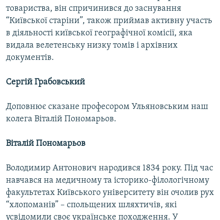
товариства, він спричинився до заснування
“Київської старіни”, також приймав активну участь
в діяльності київської географічної комісії, яка
видала велетенську низку томів і архівних
документів.
Сергій Грабовський
Доповнює сказане професором Ульяновським наш
колега Віталій Пономарьов.
Віталій Пономарьов
Володимир Антонович народився 1834 року. Під час
навчався на медичному та історико-філологічному
факультетах Київського університету він очолив рух
“хлопоманів” – спольщених шляхтичів, які
усвідомили своє українське походження. У