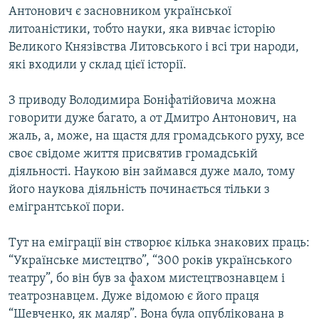
Антонович є засновником української
литоаністики, тобто науки, яка вивчає історію
Великого Князівства Литовського і всі три народи,
які входили у склад цієї історії.
З приводу Володимира Боніфатійовича можна
говорити дуже багато, а от Дмитро Антонович, на
жаль, а, може, на щастя для громадського руху, все
своє свідоме життя присвятив громадській
діяльності. Наукою він займався дуже мало, тому
його наукова діяльність починається тільки з
емігрантської пори.
Тут на еміграції він створює кілька знакових праць:
“Українське мистецтво”, “300 років українського
театру”, бо він був за фахом мистецтвознавцем і
театрознавцем. Дуже відомою є його праця
“Шевченко, як маляр”. Вона була опублікована в