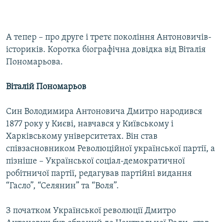
А тепер – про друге і третє покоління Антоновичів-
істориків. Коротка біографічна довідка від Віталія
Пономарьова.
Віталій Пономарьов
Син Володимира Антоновича Дмитро народився
1877 року у Києві, навчався у Київському і
Харківському університетах. Він став
співзасновником Революційної української партії, а
пізніше – Української соціал-демократичної
робітничої партії, редагував партійні видання
“Гасло”, “Селянин” та “Воля”.
З початком Української революції Дмитро