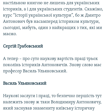
настільною книгою не лишень для українських
істориків, а і для українських студентів. Скажімо,
курс “Історії української культури”, бо ж Дмитро
Антонович був насамперед істориком культури,
сьогодні, мабуть, один з найкращих з тих, які ми
маємо.
Сергій Грабовський
А тепер – про суто наукову вартість праці трьох
поколінь істориків Антоновичів. Знову слово має
професор Василь Ульяновський.
Василь Ульяновський
Наукові заслуги і праці, то безпечно першість тут
належить знову ж таки Володимиру Антоновичу,
який заснував знамениту київську історичну