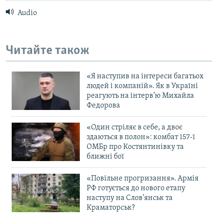
Audio
Читайте також
«Я наступив на інтереси багатьох
людей і компаній». Як в Україні
реагують на інтерв’ю Михайла
Федорова
«Один стріляє в себе, а двоє
здаються в полон»: комбат 157-ї
ОМБр про Костянтинівку та
ближні бої
«Повільне прогризання». Армія
РФ готується до нового етапу
наступу на Слов’янськ та
Краматорськ?