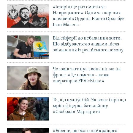
«Історія ще раз сміється з
Навроцького». Одним з перших
кавалерів Ордена Білого Орла був
Іван Мазепа
Від ейфорії до небажання жити.
Що відбувається з людьми після
звільнення із російського полону
Чоловік загинув і вона пішла на
фронт. «Це помста» – каже
операторка FPV «Білка»
Та, що планує бій. Як воює і про що
мріє офіцерка батальйону
«Свобода» Маргарита
«Боляче, що мого найкращого