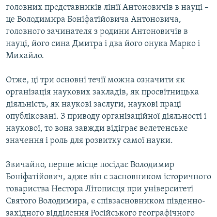
головних представників лінії Антоновичів в науці –
це Володимира Боніфатійовича Антоновича,
головного зачинателя з родини Антоновичів в
науці, його сина Дмитра і два його онука Марко і
Михайло.
Отже, ці три основні течії можна означити як
організація наукових закладів, як просвітницька
діяльність, як наукові заслуги, наукові праці
опубліковані. З приводу організаційної діяльності і
наукової, то вона завжди відіграє велетенське
значення і роль для розвитку самої науки.
Звичайно, перше місце посідає Володимир
Боніфатійович, адже він є засновником історичного
товариства Нестора Літописця при університеті
Святого Володимира, є співзасновником південно-
західного відділення Російського географічного