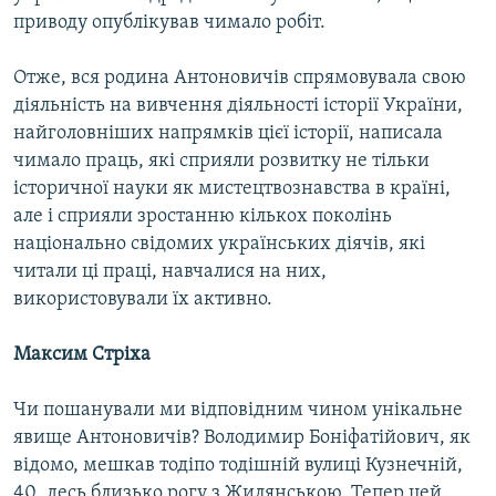
приводу опублікував чимало робіт.
Отже, вся родина Антоновичів спрямовувала свою
діяльність на вивчення діяльності історії України,
найголовніших напрямків цієї історії, написала
чимало праць, які сприяли розвитку не тільки
історичної науки як мистецтвознавства в країні,
але і сприяли зростанню кількох поколінь
національно свідомих українських діячів, які
читали ці праці, навчалися на них,
використовували їх активно.
Максим Стріха
Чи пошанували ми відповідним чином унікальне
явище Антоновичів? Володимир Боніфатійович, як
відомо, мешкав тодіпо тодішній вулиці Кузнечній,
40, десь близько рогу з Жилянською. Тепер цей