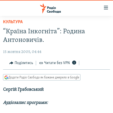
Доступність
посилання
Перейти
КУЛЬТУРА
до
РАДІО СВОБОДА – 70 РОКІВ
“Країна Інкогніта”: Родина
основного
ВСЕ ЗА ДОБУ
матеріалу
Антоновичів.
СТАТТІ
Перейти
до
15 жовтня 2005, 04:44
ВІЙНА
ПОЛІТИКА
основної
РОСІЙСЬКА «ФІЛЬТРАЦІЯ»
Поділитись
Читати без VPN
ЕКОНОМІКА
навігації
Перейти
ДОНБАС.РЕАЛІЇ
СУСПІЛЬСТВО
до
Додати Радіо Свобода як бажане джерело в Google
КРИМ.РЕАЛІЇ
КУЛЬТУРА
пошуку
Сергій Грабовський
ТИ ЯК?
СПОРТ
СХЕМИ
УКРАЇНА
Аудіозапис програми:
КИТАЙ.ВИКЛИКИ
СВІТ