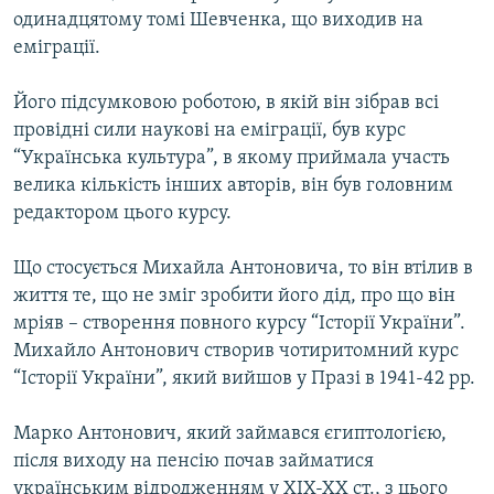
одинадцятому томі Шевченка, що виходив на
еміграції.
Його підсумковою роботою, в якій він зібрав всі
провідні сили наукові на еміграції, був курс
“Українська культура”, в якому приймала участь
велика кількість інших авторів, він був головним
редактором цього курсу.
Що стосується Михайла Антоновича, то він втілив в
життя те, що не зміг зробити його дід, про що він
мріяв – створення повного курсу “Історії України”.
Михайло Антонович створив чотиритомний курс
“Історії України”, який вийшов у Празі в 1941-42 рр.
Марко Антонович, який займався єгиптологією,
після виходу на пенсію почав займатися
українським відродженням у ХІХ-ХХ ст., з цього