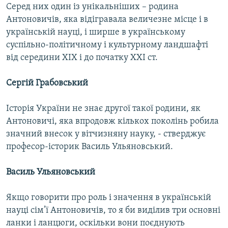
Серед них один із унікальніших – родина
Антоновичів, яка відігравала величезне місце і в
українській науці, і ширше в українському
суспільно-політичному і культурному ландшафті
від середини ХІХ і до початку ХХІ ст.
Сергій Грабовський
Історія України не знає другої такої родини, як
Антоновичі, яка впродовж кількох поколінь робила
значний внесок у вітчизняну науку, - стверджує
професор-історик Василь Ульяновський.
Василь Ульяновський
Якщо говорити про роль і значення в українській
науці сім’ї Антоновичів, то я би виділив три основні
ланки і ланцюги, оскільки вони поєднують