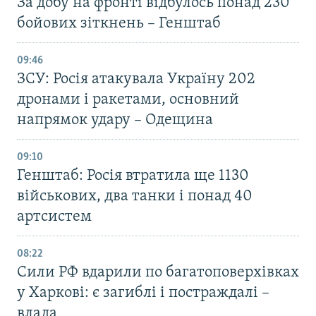
За добу на фронті відбулось понад 230
бойових зіткнень – Генштаб
09:46
ЗСУ: Росія атакувала Україну 202
дронами і ракетами, основний
напрямок удару – Одещина
09:10
Генштаб: Росія втратила ще 1130
військових, два танки і понад 40
артсистем
08:22
Сили РФ вдарили по багатоповерхівках
у Харкові: є загиблі і постраждалі –
влада