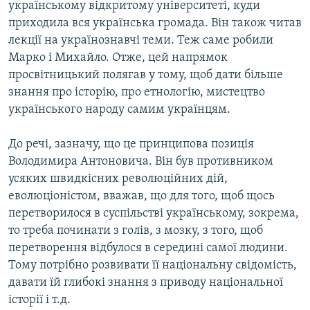
українському відкритому університеті, куди
приходила вся українська громада. Він також читав
лекції на українознавчі теми. Теж саме робили
Марко і Михайло. Отже, цей напрямок
просвітницький полягав у тому, щоб дати більше
знання про історію, про етнологію, мистецтво
українського народу самим українцям.
До речі, зазначу, що це принципова позиція
Володимира Антоновича. Він був противником
усяких швидкісних революційних дій,
еволюціоністом, вважав, що для того, щоб щось
перетворилося в суспільстві українському, зокрема,
то треба починати з голів, з мозку, з того, щоб
перетворення відбулося в середині самої людини.
Тому потрібно розвивати її національну свідомість,
давати їй глибокі знання з приводу національної
історії і т.д.