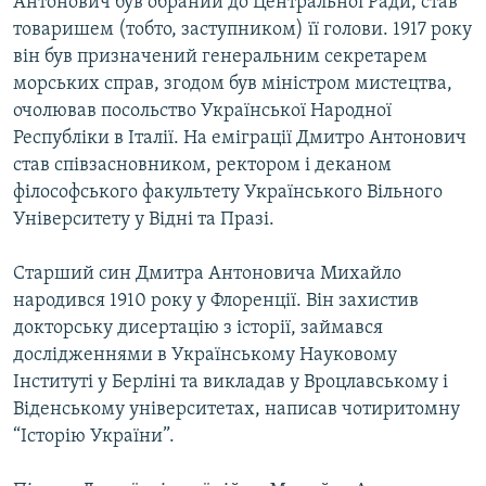
Антонович був обраний до Центральної Ради, став
товаришем (тобто, заступником) її голови. 1917 року
він був призначений генеральним секретарем
морських справ, згодом був міністром мистецтва,
очолював посольство Української Народної
Республіки в Італії. На еміграції Дмитро Антонович
став співзасновником, ректором і деканом
філософського факультету Українського Вільного
Університету у Відні та Празі.
Старший син Дмитра Антоновича Михайло
народився 1910 року у Флоренції. Він захистив
докторську дисертацію з історії, займався
дослідженнями в Українському Науковому
Інституті у Берліні та викладав у Вроцлавському і
Віденському університетах, написав чотиритомну
“Історію України”.