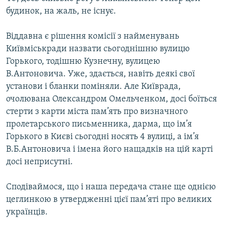
будинок, на жаль, не існує.
Віддавна є рішення комісії з найменувань
Київміськради назвати сьогоднішню вулицю
Горького, тодішню Кузнечну, вулицею
В.Антоновича. Уже, здається, навіть деякі свої
установи і бланки поміняли. Але Київрада,
очолювана Олександром Омельченком, досі боїться
стерти з карти міста пам’ять про визначного
пролетарського письменника, дарма, що ім’я
Горького в Києві сьогодні носять 4 вулиці, а ім’я
В.Б.Антоновича і імена його нащадків на цій карті
досі неприсутні.
Сподіваймося, що і наша передача стане ще однією
цеглинкою в утвердженні цієї пам’яті про великих
українців.