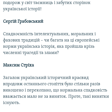
подорож у світ таємниць і забутих сторінок
Усі сайти RFE/RL
української історії!
Сергій Грабовський
Спадкоємність інтелектуальних, моральних і
фахових традицій – чи багата на ці європейські
норми українська історія, яка пройшла крізь
численні трагедії та злами?
Максим Стріха
Загалом український історичний краєвид
впродовж останнього століття було стільки разів
викошено і перекопано, що нормальна спадковість
вважається мало не за виняток. Проте, такі винятки
існують.