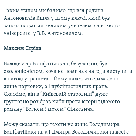
Таким чином ми бачимо, що вся родина
Антоновичів йшла у цьому ключі, який був
започаткований великим учителем київського
університету В.Б. Антоновичем.
Максим Стріха
Володимир Боніфатійович, безумовно, був
еволюціоністом, хоча не поминав нагоди виступити
в нагоді українства. Йому належить чимало не
лише наукових, а і публіцистичних праць.
Скажімо, він в “Київській старовині” дуже
ґрунтовно розібрав хиби проти історії відомого
роману “Вогнем і мечем” Сінкевича.
Можу сказати, що тексти не лише Володимира
Боніфатійовича, а і Дмитра Володимировича досі є