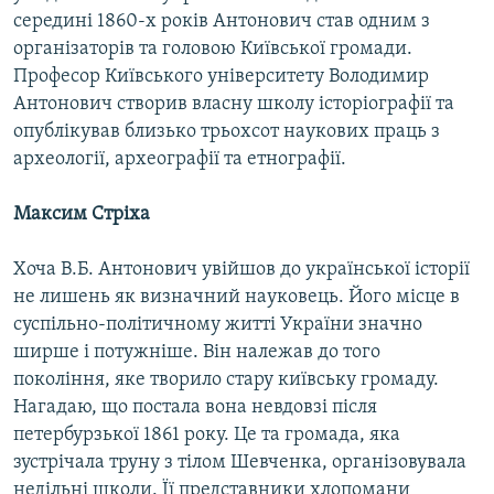
середині 1860-х років Антонович став одним з
організаторів та головою Київської громади.
Професор Київського університету Володимир
Антонович створив власну школу історіографії та
опублікував близько трьохсот наукових праць з
археології, археографії та етнографії.
Максим Стріха
Хоча В.Б. Антонович увійшов до української історії
не лишень як визначний науковець. Його місце в
суспільно-політичному житті України значно
ширше і потужніше. Він належав до того
покоління, яке творило стару київську громаду.
Нагадаю, що постала вона невдовзі після
петербурзької 1861 року. Це та громада, яка
зустрічала труну з тілом Шевченка, організовувала
недільні школи. Її представники хлопомани