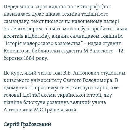
Перед мною зараз видана на гектографі (так
називалася дуже цікава техніка тодішнього
самвидаву, текст писався по навощеному папері
сталевим пером, з цього можна було зробити кілька
десятків відбитків), видана самвидавом тодішнім
“Історія малорослово козачества” – издал студент
Конопко из библиотеки студента М.Залеского – 12
березня 1884 року.
Це курс, який читав тоді В.Б. Антонович студентам
київського університету Святого Володимира. В
цьому тексті простежується, хай пунктирно, але
головні ідеї тієї схеми української історії, яку
пізніше блискуче розвинув великий учень
Антоновича М.С.Грушевський.
Сергій Грабовський