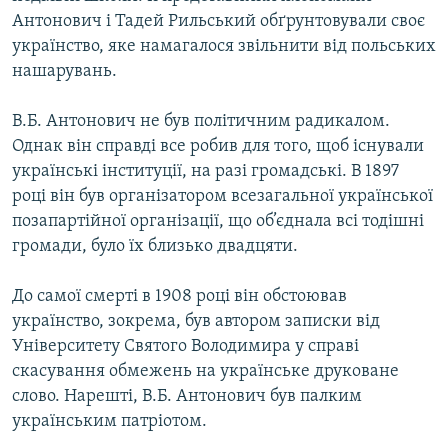
Антонович і Тадей Рильський обґрунтовували своє
українство, яке намагалося звільнити від польських
нашарувань.
В.Б. Антонович не був політичним радикалом.
Однак він справді все робив для того, щоб існували
українські інституції, на разі громадські. В 1897
році він був організатором всезагальної української
позапартійної організації, що об’єднала всі тодішні
громади, було їх близько двадцяти.
До самої смерті в 1908 році він обстоював
українство, зокрема, був автором записки від
Університету Святого Володимира у справі
скасування обмежень на українське друковане
слово. Нарешті, В.Б. Антонович був палким
українським патріотом.