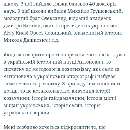
школу. З неї вийшло тільки близько 40 докторів
наук. З цієї школи вийшов Михайло Грушевський,
молодший брат Олександр, відомий академік
Дмитро Багалій, один із президентів української
АН у Києві Орест Левицький, знаменитий історик
Микола Дашкевич і т.д.
Якщо ж говорити про ті напрямки, які започаткував
в українській історичній науці Антонович, то
спочатку це методологія позитивізму, яка саме за
Антоновича в українській історіографії набуває
саме великого розвитку. З приводу тематики його
праць, то це козакознавство, вивчення історії
козаччини, історія гайдамаччини, історія міст і
міщан українських, історія селян, історія
української церкви.
Мені особливо хочеться підкреслити те, що