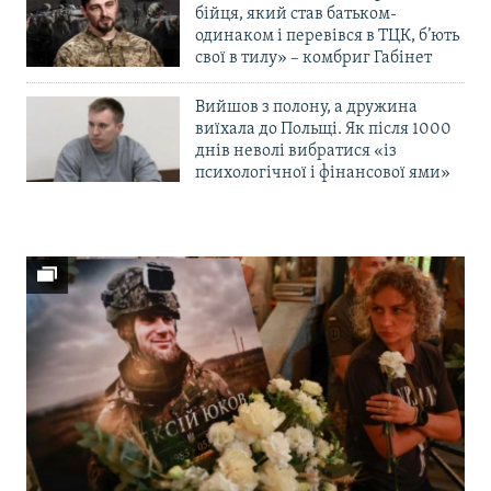
бійця, який став батьком-
одинаком і перевівся в ТЦК, б’ють
свої в тилу» – комбриг Габінет
Вийшов з полону, а дружина
виїхала до Польщі. Як після 1000
днів неволі вибратися «із
психологічної і фінансової ями»