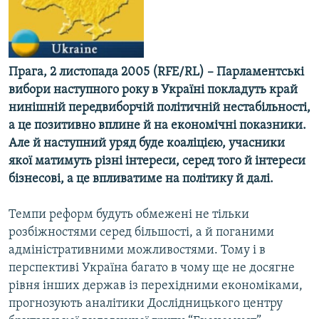
МУЛЬТИМЕДІА
ФОТО
СПЕЦПРОЄКТИ
Прага, 2 листопада 2005 (RFE/RL) – Парламентські
вибори наступного року в Україні покладуть край
ПОДКАСТИ
нинішній передвиборчій політичній нестабільності,
а це позитивно вплине й на економічні показники.
КРИМ РЕАЛІЇ
Але й наступний уряд буде коаліцією, учасники
РУС
якої матимуть різні інтереси, серед того й інтереси
УКР
бізнесові, а це впливатиме на політику й далі.
КТАТ
Темпи реформ будуть обмежені не тільки
розбіжностями серед більшості, а й поганими
ДОЛУЧАЙСЯ!
адміністративними можливостями. Тому і в
перспективі Україна багато в чому ще не досягне
рівня інших держав із перехідними економіками,
прогнозують аналітики Дослідницького центру