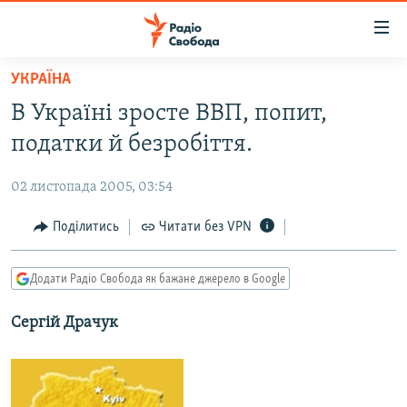
Доступність
посилання
Перейти
УКРАЇНА
до
РАДІО СВОБОДА – 70 РОКІВ
В Україні зросте ВВП, попит,
основного
ВСЕ ЗА ДОБУ
матеріалу
податки й безробіття.
СТАТТІ
Перейти
до
02 листопада 2005, 03:54
ВІЙНА
ПОЛІТИКА
основної
РОСІЙСЬКА «ФІЛЬТРАЦІЯ»
Поділитись
Читати без VPN
ЕКОНОМІКА
навігації
Перейти
ДОНБАС.РЕАЛІЇ
СУСПІЛЬСТВО
до
Додати Радіо Свобода як бажане джерело в Google
КРИМ.РЕАЛІЇ
КУЛЬТУРА
пошуку
Сергій Драчук
ТИ ЯК?
СПОРТ
СХЕМИ
УКРАЇНА
КИТАЙ.ВИКЛИКИ
СВІТ