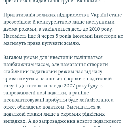
британської видавничої групи “Економист”.
Усі сайти RFE/RL
Приватизація великих підприємств в Україні стане
прозорішою й конкурентною лише наступними
двома роками, а закінчиться десь до 2010 року.
Натомість іще й через 5 років іноземні інвестори не
матимуть права купувати землю.
Загалом умови для інвестицій поліпшаться
найближчим часом, але намагання створити
стабільний податковий режим час від часу
зриватимуться на хаотичні кроки в податковій
галузі. До того ж за час до 2007 року будуть
запроваджені нові податки, а раніше
неоподатковувані прибутки буде леґалізовано, а
отже, обкладено податком. Зменшаться ж
податкові ставки лише в окремих рідкісних
випадках. А до запровадження нового податкового