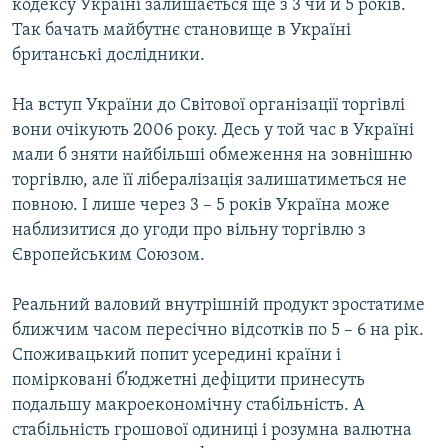
кодексу Україні залишається ще з 3 чи й 5 років.
Так бачать майбутнє становище в Україні
британські дослідники.
На вступ України до Світової організації торгівлі
вони очікують 2006 року. Десь у той час в Україні
мали б зняти найбільші обмеження на зовнішню
торгівлю, але її лібералізація залишатиметься не
повною. І лише через 3 – 5 років Україна може
наблизитися до угоди про вільну торгівлю з
Європейським Союзом.
Реальний валовий внутрішній продукт зростатиме
ближчим часом пересічно відсотків по 5 – 6 на рік.
Споживацький попит усередині країни і
помірковані б’юджетні дефіцити принесуть
подальшу макроекономічну стабільність. А
стабільність грошової одиниці і розумна валютна