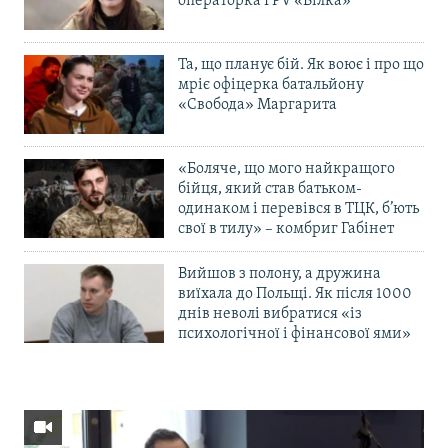
операторка FPV «Білка»
Та, що планує бій. Як воює і про що
мріє офіцерка батальйону
«Свобода» Маргарита
«Боляче, що мого найкращого
бійця, який став батьком-
одинаком і перевівся в ТЦК, б’ють
свої в тилу» – комбриг Габінет
Вийшов з полону, а дружина
виїхала до Польщі. Як після 1000
днів неволі вибратися «із
психологічної і фінансової ями»