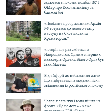
здаються в полон»: комбат 157-ї
ОМБр про Костянтинівку та
ближні бої
«Повільне прогризання». Армія
РФ готується до нового етапу
наступу на Слов’янськ та
Краматорськ?
«Історія ще раз сміється з
Навроцького». Одним з перших
кавалерів Ордена Білого Орла був
Іван Мазепа
Від ейфорії до небажання жити.
Що відбувається з людьми після
звільнення із російського полону
Чоловік загинув і вона пішла на
фронт. «Це помста» – каже