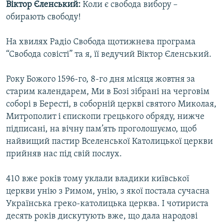
Віктор Єленський:
Коли є свобода вибору –
МУЛЬТИМЕДІА
обирають свободу!
ФОТО
На хвилях Радіо Свобода щотижнева програма
СПЕЦПРОЄКТИ
“Свобода совісті” та я, її ведучий Віктор Єленський.
ПОДКАСТИ
Року Божого 1596-го, 8-го дня місяця жовтня за
КРИМ РЕАЛІЇ
старим календарем, Ми в Бозі зібрані на черговім
РУС
соборі в Бересті, в соборній церкві святого Миколая,
Митрополит і єпископи грецького обряду, нижче
УКР
підписані, на вічну пам’ять проголошуємо, щоб
КТАТ
найвищий пастир Вселенської Католицької церкви
прийняв нас під свій послух.
ДОЛУЧАЙСЯ!
410 вже років тому уклали владики київської
церкви унію з Римом, унію, з якої постала сучасна
Українська греко-католицька церква. І чотириста
десять років дискутують вже, що дала народові