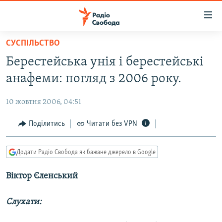
Доступність
посилання
Перейти
СУСПІЛЬСТВО
до
РАДІО СВОБОДА – 70 РОКІВ
Берестейська унія і берестейські
основного
ВСЕ ЗА ДОБУ
матеріалу
анафеми: погляд з 2006 року.
СТАТТІ
Перейти
до
10 жовтня 2006, 04:51
ВІЙНА
ПОЛІТИКА
основної
РОСІЙСЬКА «ФІЛЬТРАЦІЯ»
Поділитись
Читати без VPN
ЕКОНОМІКА
навігації
Перейти
ДОНБАС.РЕАЛІЇ
СУСПІЛЬСТВО
до
Додати Радіо Свобода як бажане джерело в Google
КРИМ.РЕАЛІЇ
КУЛЬТУРА
пошуку
Віктор Єленський
ТИ ЯК?
СПОРТ
СХЕМИ
УКРАЇНА
Слухати:
КИТАЙ.ВИКЛИКИ
СВІТ