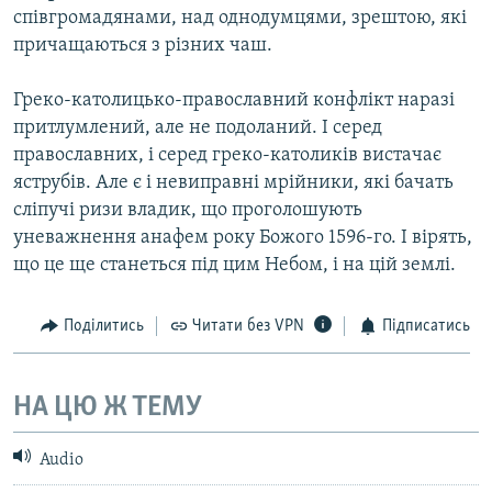
співгромадянами, над однодумцями, зрештою, які
причащаються з різних чаш.
Греко-католицько-православний конфлікт наразі
притлумлений, але не подоланий. І серед
православних, і серед греко-католиків вистачає
яструбів. Але є і невиправні мрійники, які бачать
сліпучі ризи владик, що проголошують
уневажнення анафем року Божого 1596-го. І вірять,
що це ще станеться під цим Небом, і на цій землі.
Поділитись
Читати без VPN
Підписатись
НА ЦЮ Ж ТЕМУ
Audio