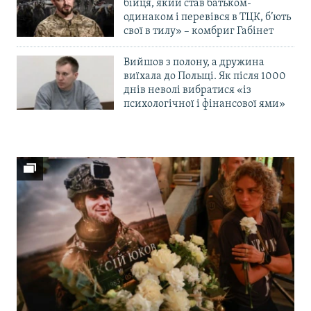
бійця, який став батьком-
одинаком і перевівся в ТЦК, б’ють
свої в тилу» – комбриг Габінет
Вийшов з полону, а дружина
виїхала до Польщі. Як після 1000
днів неволі вибратися «із
психологічної і фінансової ями»