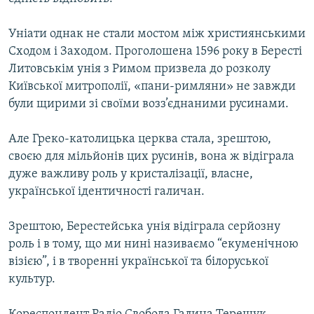
Уніати однак не стали мостом між християнськими
Сходом і Заходом. Проголошена 1596 року в Бересті
Литовськім унія з Римом призвела до розколу
Київської митрополії, «пани-римляни» не завжди
були щирими зі своїми возз’єднаними русинами.
Але Греко-католицька церква стала, зрештою,
своєю для мільйонів цих русинів, вона ж відіграла
дуже важливу роль у кристалізації, власне,
української ідентичності галичан.
Зрештою, Берестейська унія відіграла серйозну
роль і в тому, що ми нині називаємо “екуменічною
візією”, і в творенні української та білоруської
культур.