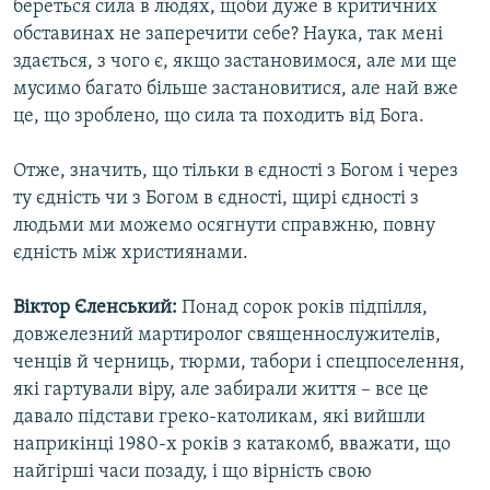
береться сила в людях, щоби дуже в критичних
обставинах не заперечити себе? Наука, так мені
здається, з чого є, якщо застановимося, але ми ще
мусимо багато більше застановитися, але най вже
це, що зроблено, що сила та походить від Бога.
Отже, значить, що тільки в єдності з Богом і через
ту єдність чи з Богом в єдності, щирі єдності з
людьми ми можемо осягнути справжню, повну
єдність між християнами.
Віктор Єленський:
Понад сорок років підпілля,
довжелезний мартиролог священнослужителів,
ченців й черниць, тюрми, табори і спецпоселення,
які гартували віру, але забирали життя – все це
давало підстави греко-католикам, які вийшли
наприкінці 1980-х років з катакомб, вважати, що
найгірші часи позаду, і що вірність свою