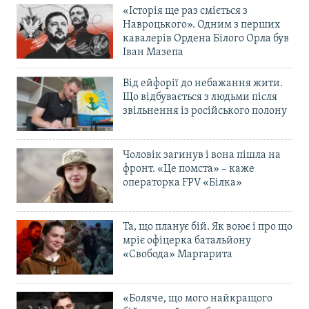
«Історія ще раз сміється з
Навроцького». Одним з перших
кавалерів Ордена Білого Орла був
Іван Мазепа
Від ейфорії до небажання жити.
Що відбувається з людьми після
звільнення із російського полону
Чоловік загинув і вона пішла на
фронт. «Це помста» – каже
операторка FPV «Білка»
Та, що планує бій. Як воює і про що
мріє офіцерка батальйону
«Свобода» Маргарита
«Боляче, що мого найкращого