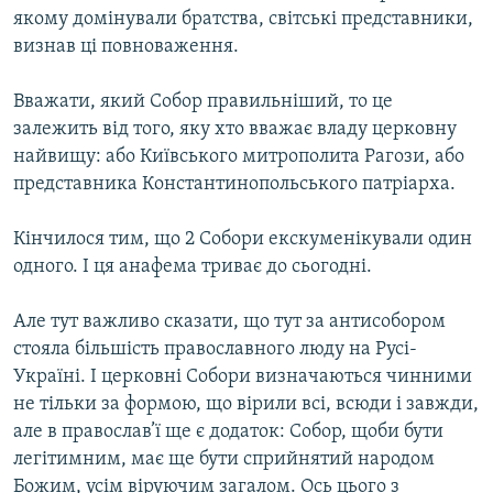
якому домінували братства, світські представники,
визнав ці повноваження.
Вважати, який Собор правильніший, то це
залежить від того, яку хто вважає владу церковну
найвищу: або Київського митрополита Рагози, або
представника Константинопольського патріарха.
Кінчилося тим, що 2 Собори екскуменікували один
одного. І ця анафема триває до сьогодні.
Але тут важливо сказати, що тут за антисобором
стояла більшість православного люду на Русі-
Україні. І церковні Собори визначаються чинними
не тільки за формою, що вірили всі, всюди і завжди,
але в православ’ї ще є додаток: Собор, щоби бути
легітимним, має ще бути сприйнятий народом
Божим, усім віруючим загалом. Ось цього з