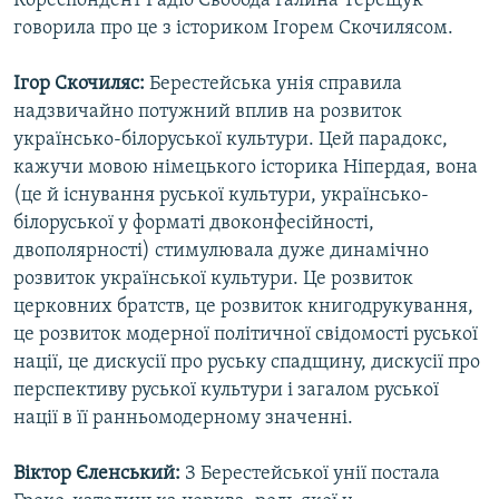
Кореспондент Радіо Свобода Галина Терещук
говорила про це з істориком Ігорем Скочилясом.
Ігор Скочиляс:
Берестейська унія справила
надзвичайно потужний вплив на розвиток
українсько-білоруської культури. Цей парадокс,
кажучи мовою німецького історика Ніпердая, вона
(це й існування руської культури, українсько-
білоруської у форматі двоконфесійності,
двополярності) стимулювала дуже динамічно
розвиток української культури. Це розвиток
церковних братств, це розвиток книгодрукування,
це розвиток модерної політичної свідомості руської
нації, це дискусії про руську спадщину, дискусії про
перспективу руської культури і загалом руської
нації в її ранньомодерному значенні.
Віктор Єленський:
З Берестейської унії постала