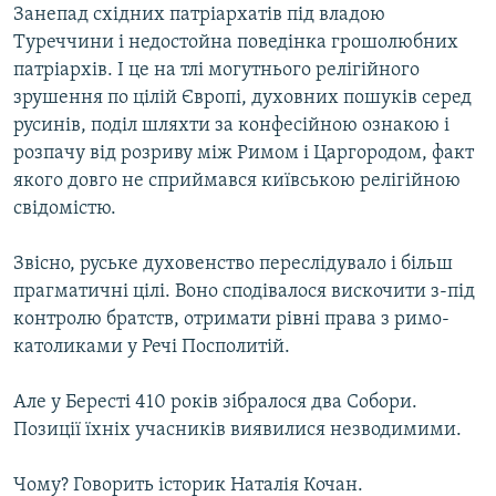
Занепад східних патріархатів під владою
Туреччини і недостойна поведінка грошолюбних
патріархів. І це на тлі могутнього релігійного
зрушення по цілій Європі, духовних пошуків серед
русинів, поділ шляхти за конфесійною ознакою і
розпачу від розриву між Римом і Царгородом, факт
якого довго не сприймався київською релігійною
свідомістю.
Звісно, руське духовенство переслідувало і більш
прагматичні цілі. Воно сподівалося вискочити з-під
контролю братств, отримати рівні права з римо-
католиками у Речі Посполитій.
Але у Бересті 410 років зібралося два Собори.
Позиції їхніх учасників виявилися незводимими.
Чому? Говорить історик Наталія Кочан.