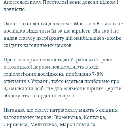
Апостольському Престолові вони довели цілком і
повністю.
Однак захоплений діалогом з Москвою Ватикан не
поспішав віддячити їм за цю вірність. Він так і не
надав статусу патріархату цій найбільшій з-поміж
східних католицьких церков.
Про свою приналежність до Української греко-
католицької церкви повідомляють в ході
соціологічних досліджень приблизно 7-8%
опитаних в Україні, тобто йдеться приблизно про
3,5 мільйони осіб; ще два мільйони вірних Церкви
об’єднують закордонні єпархії.
Нагадаю, що статус патріархату мають 6 східних
католицьких церков: Вірменська, Коптська,
Сирійська, Мелкітська, Маронітська та