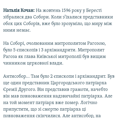
Наталія Кочан:
На жовтень 1596 року у Бересті
зібралися два Собори. Коли з’їхалися представники
обох цих Соборів, вже було зрозуміло, що миру між
ними немає.
На Соборі, очолюваним митрополитом Рагозою,
було 5 єпископів і 3 архімандрити. Митрополит
Рагоза як глава Київської митрополії був вищим
чинником церковної влади.
Антисобор... Там було 2 єпископи і архімандрит. Був
ще один представник Царгородського патріарха
Єремії Другого. Він представив грамоти, начебто
він мав повноваження надзвичайні патріарха. Але
на той момент патріарх вже помер. Логічно
припустити, що зі смертю патріарха ці
повноваження скінчилися. Але антисобор, на