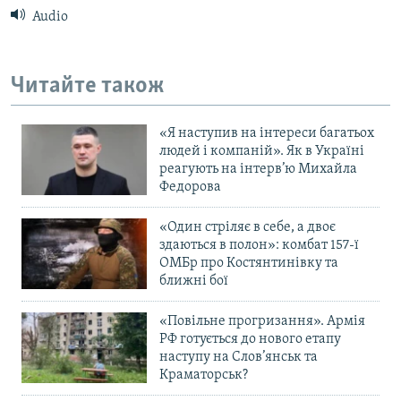
Audio
Читайте також
«Я наступив на інтереси багатьох
людей і компаній». Як в Україні
реагують на інтерв’ю Михайла
Федорова
«Один стріляє в себе, а двоє
здаються в полон»: комбат 157-ї
ОМБр про Костянтинівку та
ближні бої
«Повільне прогризання». Армія
РФ готується до нового етапу
наступу на Слов’янськ та
Краматорськ?