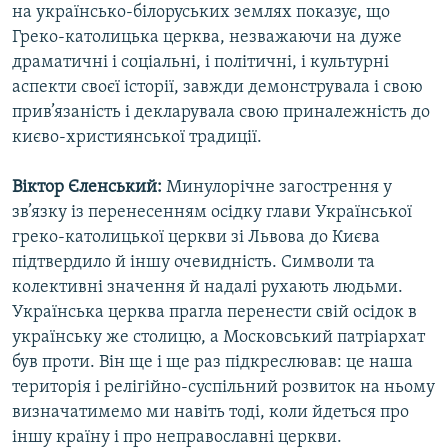
на українсько-білоруських землях показує, що
Греко-католицька церква, незважаючи на дуже
драматичні і соціальні, і політичні, і культурні
аспекти своєї історії, завжди демонструвала і свою
прив’язаність і декларувала свою приналежність до
києво-християнської традиції.
Віктор Єленський:
Минулорічне загострення у
зв’язку із перенесенням осідку глави Української
греко-католицької церкви зі Львова до Києва
підтвердило й іншу очевидність. Символи та
колективні значення й надалі рухають людьми.
Українська церква прагла перенести свій осідок в
українську же столицю, а Московський патріархат
був проти. Він ще і ще раз підкреслював: це наша
територія і релігійно-суспільний розвиток на ньому
визначатимемо ми навіть тоді, коли йдеться про
іншу країну і про неправославні церкви.