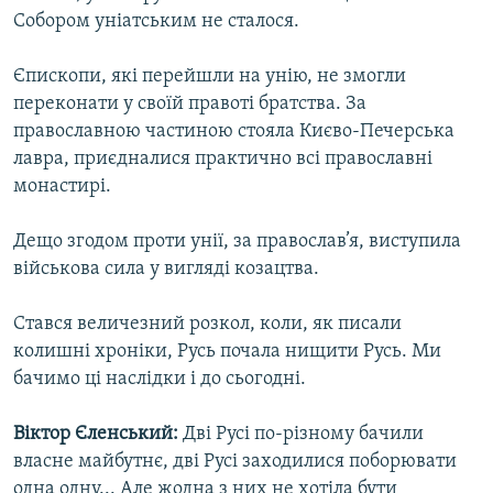
Собором уніатським не сталося.
Єпископи, які перейшли на унію, не змогли
переконати у своїй правоті братства. За
православною частиною стояла Києво-Печерська
лавра, приєдналися практично всі православні
монастирі.
Дещо згодом проти унії, за православ’я, виступила
військова сила у вигляді козацтва.
Стався величезний розкол, коли, як писали
колишні хроніки, Русь почала нищити Русь. Ми
бачимо ці наслідки і до сьогодні.
Віктор Єленський:
Дві Русі по-різному бачили
власне майбутнє, дві Русі заходилися поборювати
одна одну... Але жодна з них не хотіла бути