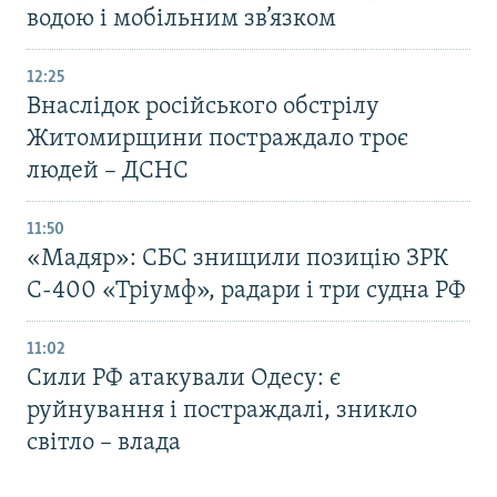
водою і мобільним зв’язком
12:25
Внаслідок російського обстрілу
Житомирщини постраждало троє
людей – ДСНС
11:50
«Мадяр»: СБС знищили позицію ЗРК
С-400 «Тріумф», радари і три судна РФ
11:02
Сили РФ атакували Одесу: є
руйнування і постраждалі, зникло
світло – влада