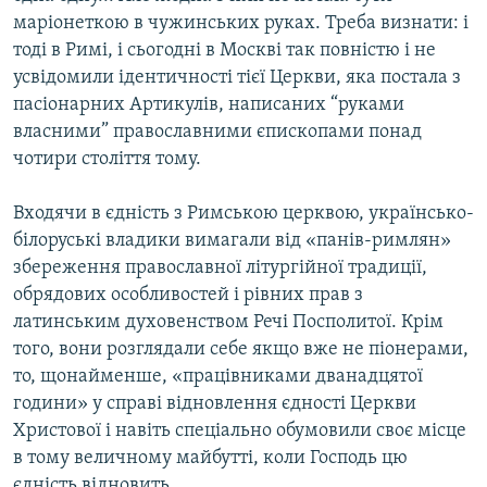
маріонеткою в чужинських руках. Треба визнати: і
тоді в Римі, і сьогодні в Москві так повністю і не
усвідомили ідентичності тієї Церкви, яка постала з
пасіонарних Артикулів, написаних “руками
власними” православними єпископами понад
чотири століття тому.
Входячи в єдність з Римською церквою, українсько-
білоруські владики вимагали від «панів-римлян»
збереження православної літургійної традиції,
обрядових особливостей і рівних прав з
латинським духовенством Речі Посполитої. Крім
того, вони розглядали себе якщо вже не піонерами,
то, щонайменше, «працівниками дванадцятої
години» у справі відновлення єдності Церкви
Христової і навіть спеціально обумовили своє місце
в тому величному майбутті, коли Господь цю
єдність відновить.