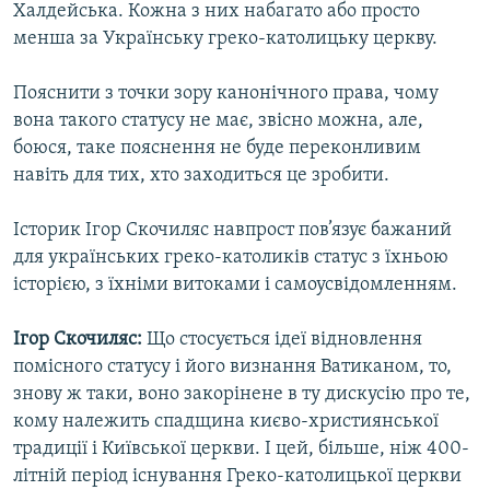
Халдейська. Кожна з них набагато або просто
менша за Українську греко-католицьку церкву.
Пояснити з точки зору канонічного права, чому
вона такого статусу не має, звісно можна, але,
боюся, таке пояснення не буде переконливим
навіть для тих, хто заходиться це зробити.
Історик Ігор Скочиляс навпрост пов’язує бажаний
для українських греко-католиків статус з їхньою
історією, з їхніми витоками і самоусвідомленням.
Ігор Скочиляс:
Що стосується ідеї відновлення
помісного статусу і його визнання Ватиканом, то,
знову ж таки, воно закорінене в ту дискусію про те,
кому належить спадщина києво-християнської
традиції і Київської церкви. І цей, більше, ніж 400-
літній період існування Греко-католицької церкви