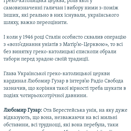
Греко-католицька церква, роль якої у
самовизначенні галичан і вибору ними з-поміж
інших, які реально в них існували, українського
шляху, важко переоцінити.
І коли у 1946 році Сталін особисто схвалив операцію
з «возз’єднання уніатів з Матір’ю-Церквою», то всі
без винятку греко-католицькі єпископи обрали
табори перед зрадою своїй традиції.
Глава Української греко-католицької церкви
кардинал Любомир Гузар в інтерв’ю Радіо Свобода
зазначив, що коріння такої вірності треба шукати в
подіях чотирьохсотрічної давнини.
Любомир Гузар:
Ота Берестейська унія, на яку дуже
відказують, що вона, незважаючи на всі мильні
обставини, всі труднощі, які вона перебула, таки