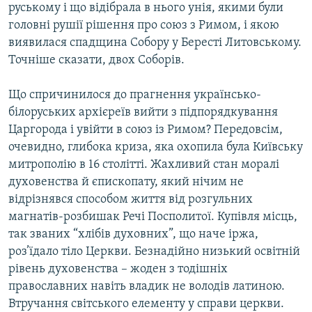
руському і що відібрала в нього унія, якими були
Усі сайти RFE/RL
головні рушії рішення про союз з Римом, і якою
виявилася спадщина Собору у Бересті Литовському.
Точніше сказати, двох Соборів.
Що спричинилося до прагнення українсько-
білоруських архієреїв вийти з підпорядкування
Царгорода і увійти в союз із Римом? Передовсім,
очевидно, глибока криза, яка охопила була Київську
митрополію в 16 столітті. Жахливий стан моралі
духовенства й єпископату, який нічим не
відрізнявся способом життя від розгульних
магнатів-розбишак Речі Посполитої. Купівля місць,
так званих “хлібів духовних”, що наче іржа,
роз’їдало тіло Церкви. Безнадійно низький освітній
рівень духовенства – жоден з тодішніх
православних навіть владик не володів латиною.
Втручання світського елементу у справи церкви.