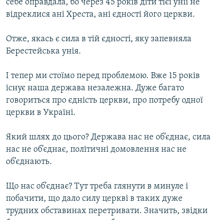
себе оправдала, бо через 45 років діти тієї унії не
відреклися ані Хреста, ані єдності його церкви.
Отже, якась є сила в тій єдності, яку запевняла
Берестейська унія.
І тепер ми стоїмо перед проблемою. Вже 15 років
існує наша держава незалежна. Дуже багато
говориться про єдність церкви, про потребу одної
церкви в Україні.
Який шлях до цього? Держава нас не об’єднає, сила
нас не об’єднає, політичні домовлення нас не
об’єднають.
Що нас об’єднає? Тут треба глянути в минуле і
побачити, що дало силу церкві в таких дуже
трудних обставинах перетривати. Значить, звідки