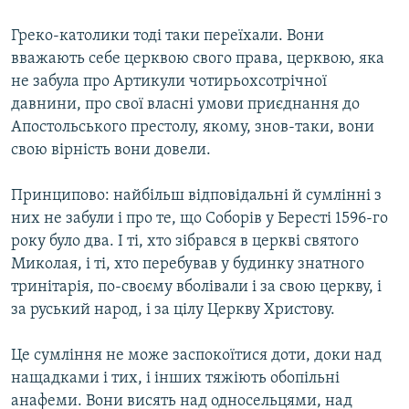
Греко-католики тоді таки переїхали. Вони
вважають себе церквою свого права, церквою, яка
не забула про Артикули чотирьохсотрічної
давнини, про свої власні умови приєднання до
Апостольського престолу, якому, знов-таки, вони
свою вірність вони довели.
Принципово: найбільш відповідальні й сумлінні з
них не забули і про те, що Соборів у Бересті 1596-го
року було два. І ті, хто зібрався в церкві святого
Миколая, і ті, хто перебував у будинку знатного
тринітарія, по-своєму вболівали і за свою церкву, і
за руський народ, і за цілу Церкву Христову.
Це сумління не може заспокоїтися доти, доки над
нащадками і тих, і інших тяжіють обопільні
анафеми. Вони висять над односельцями, над