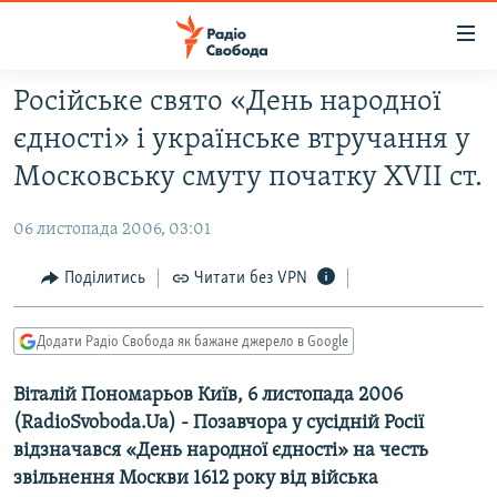
Доступність
посилання
Перейти
Російське свято «День народної
до
РАДІО СВОБОДА – 70 РОКІВ
єдності» і українське втручання у
основного
ВСЕ ЗА ДОБУ
матеріалу
Московську смуту початку ХVII cт.
СТАТТІ
Перейти
до
06 листопада 2006, 03:01
ВІЙНА
ПОЛІТИКА
основної
РОСІЙСЬКА «ФІЛЬТРАЦІЯ»
Поділитись
Читати без VPN
ЕКОНОМІКА
навігації
Перейти
ДОНБАС.РЕАЛІЇ
СУСПІЛЬСТВО
до
Додати Радіо Свобода як бажане джерело в Google
КРИМ.РЕАЛІЇ
КУЛЬТУРА
пошуку
Віталій Пономарьов Київ, 6 листопада 2006
ТИ ЯК?
СПОРТ
(RadioSvoboda.Ua) - Позавчора у сусідній Росії
СХЕМИ
УКРАЇНА
відзначався «День народної єдності» на честь
КИТАЙ.ВИКЛИКИ
звільнення Москви 1612 року від війська
СВІТ