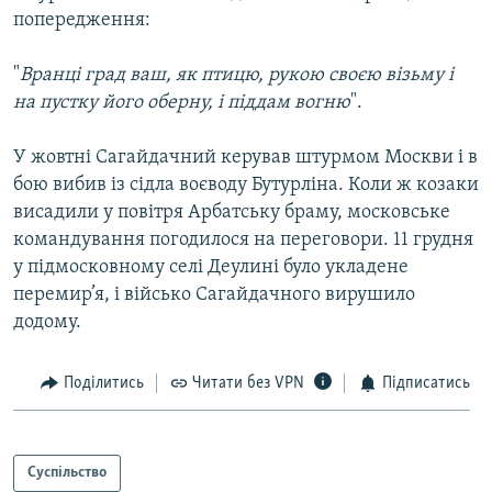
попередження:
"
Вранці град ваш, як птицю, рукою своєю візьму і
на пустку його оберну, і піддам вогню
".
У жовтні Сагайдачний керував штурмом Москви і в
бою вибив із сідла воєводу Бутурліна. Коли ж козаки
висадили у повітря Арбатську браму, московське
командування погодилося на переговори. 11 грудня
у підмосковному селі Деулині було укладене
перемир’я, і військо Сагайдачного вирушило
додому.
Поділитись
Читати без VPN
Підписатись
Суспільство