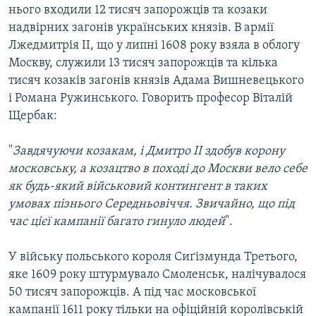
нього входили 12 тисяч запорожців та козаки
Усі сайти RFE/RL
надвірних загонів українських князів. В армії
Лжедмитрія ІІ, що у липні 1608 року взяла в облогу
Москву, служили 13 тисяч запорожців та кілька
тисяч козаків загонів князів Адама Вишневецького
і Романа Ружинського. Говорить професор Віталій
Щербак:
"
Завдячуючи козакам, і Дмитро ІІ здобув корону
московську, а козацтво в поході до Москви вело себе
як будь-який військовий контингент в таких
умовах пізнього Середньовіччя. Звичайно, що під
час цієї кампанії багато гинуло людей
".
У війську польського короля Сиґізмунда Третього,
яке 1609 року штурмувало Смоленськ, налічувалося
50 тисяч запорожців. А під час московської
кампанії 1611 року тільки на офіційній королівській