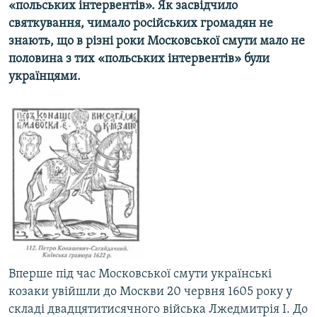
«польських інтервентів». Як засвідчило
МУЛЬТИМЕДІА
святкування, чимало російських громадян не
ФОТО
знають, що в різні роки Московської смути мало не
половина з тих «польських інтервентів» були
СПЕЦПРОЄКТИ
українцями.
ПОДКАСТИ
КРИМ РЕАЛІЇ
РУС
УКР
КТАТ
ДОЛУЧАЙСЯ!
Вперше під час Московської смути українські
козаки увійшли до Москви 20 червня 1605 року у
складі двадцятитисячного війська Лжедмитрія І. До