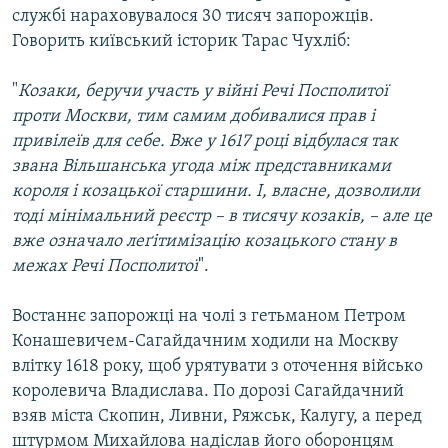
службі нараховувалося 30 тисяч запорожців.
Говорить київський історик Тарас Чухліб:
"
Козаки, беручи участь у війні Речі Посполитої
проти Москви, тим самим добивалися прав і
привілеїв для себе. Вже у 1617 році відбулася так
звана Вільшанська угода між представниками
короля і козацької старшини. І, власне, дозволили
тоді мінімальний реєстр – в тисячу козаків, – але це
вже означало леґітимізацію козацького стану в
межах Речі Посполитої
".
Востаннє запорожці на чолі з гетьманом Петром
Конашевичем-Сагайдачним ходили на Москву
влітку 1618 року, щоб урятувати з оточення військо
королевича Владислава. По дорозі Сагайдачний
взяв міста Скопин, Ливни, Ряжськ, Калугу, а перед
штурмом Михайлова надіслав його оборонцям