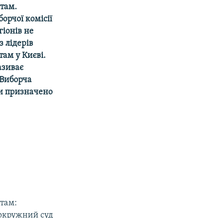
стам.
орчої комісії
гiонiв не
 лiдерiв
там у Києві.
азиває
 Виборча
ди призначено
стам:
 окружний суд