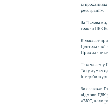
із проханням
реєстрації».
За її словам
голови ЦВК В
Кількасот пр
Центральної в
Прихильники 
Тим часом у П
Таку думку од
інтерв’ю журн
За словами Го
вiдмови ЦВК р
«БЮТ, коли ро