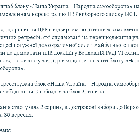
штаб блоку «Наша Україна – Народна самооборона» н
амовленням нереєстрацію ЦВК виборчого списку БЮТ.
о, що рішення ЦВК є відвертим політичним замовленн
тичних репресій, які спрямовані на перешкоджання уча
оцесі потужної демократичної сили і майбутнього пар
ли по демократичній коаліції у Верховній Раді VI скли
о», – сказано у заяві, розміщеній на сайті блоку «Наш
оборона».
зареєструвала блок «Наша Україна – Народна самообор
е об’єднання „Свобода“» та блок Литвина.
нія стартувала 2 серпня, а дострокові вибори до Верх
а 30 вересня.
теми: