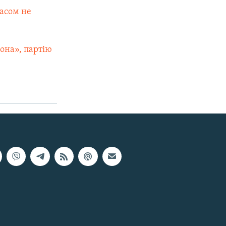
часом не
рона», партію