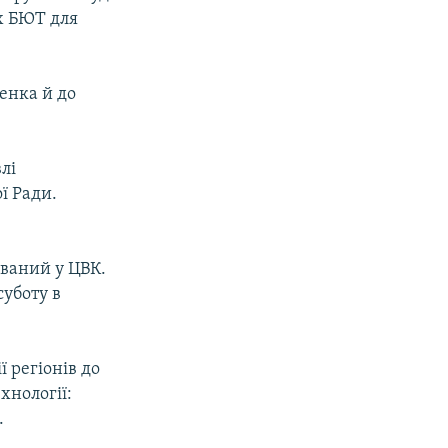
х БЮТ для
енка й до
лі
ї Ради.
ований у ЦВК.
суботу в
 регiонiв до
хнології:
.