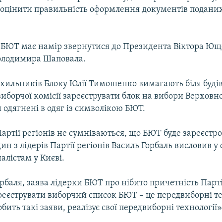
 оцінити правильність оформлення документів подани
и, БЮТ має намір звернутися до Президента Віктора Ющ
олодимира Шаповала.
ихильників Блоку Юлії Тимошенко вимагають біля будів
иборчої комісії зареєструвати блок на вибори Верховно
одягнені в одяг із символікою БЮТ.
артiї регiонiв не сумнiваються, що БЮТ буде зареєстр
ин з лiдерiв Партiї регiонiв Василь Горбаль висловив у 
алiстам у Києві.
рбаля, заява лiдерки БЮТ про нiбито причетнiсть Партiї
еєструвати виборчий список БЮТ – це передвиборнi те
бить такi заяви, реалiзує свої передвиборнi технології»