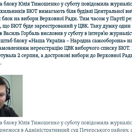
ка блоку Юлія Тимошенко у суботу повідомила журналі
хильників БЮТ вимагають біля будівлі Центральної виб
 блок на вибори Верховної Ради. Тим часом у Партiї ре
 що БЮТ буде зареєстрований у ЦВК. Таку думку один з
iв Василь Горбаль висловив у суботу в інтерв’ю журналiс
штаб блоку «Наша Україна – Народна самооборона» н
амовленням нереєстрацію ЦВК виборчого списку БЮТ.
тувала 2 серпня, а дострокові вибори до Верховної Ра
.
ка блоку Юлія Тимошенко у суботу повідомила журналі
ернемося в Адміністративний суд Печерського району,