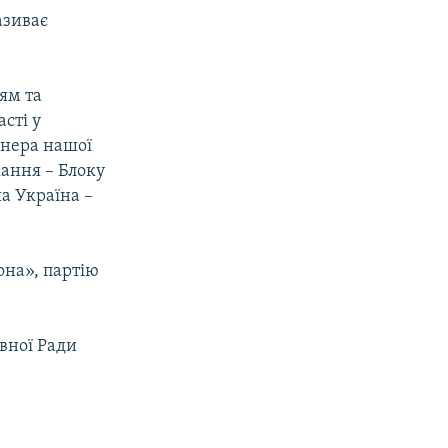
азиває
ям та
сті у
тнера нашої
кання – Блоку
а Україна –
она», партію
овної Ради