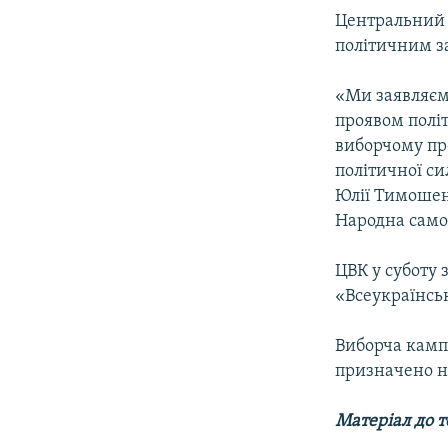
Центральний 
політичним з
«Ми заявляєм
проявом полі
виборчому пр
політичної си
Юлії Тимошенк
Народна само
ЦВК у суботу 
«Всеукраїнськ
Виборча кампа
призначено н
Матеріал до 