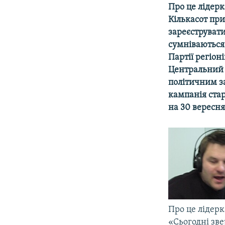
МУЛЬТИМЕДІА
Про це лідер
ФОТО
Кількасот при
зареєструвати
СПЕЦПРОЄКТИ
сумнiваються,
ПОДКАСТИ
Партiї регiон
Центральний 
політичним з
кампанія стар
на 30 вересня
Про це лідер
«Сьогодні зв