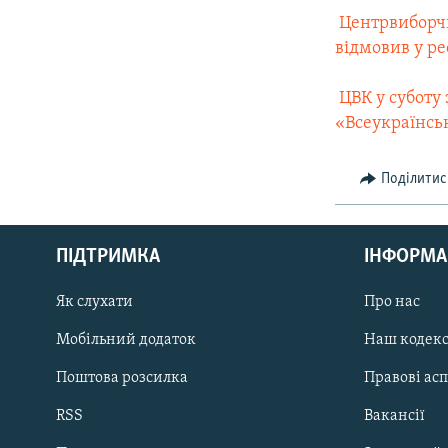
 Центрвиборч
відмовив у ре
 ЦВК у субот
«Всеукраїнськ
Поділитис
КРИМ РЕАЛІЇ
РУС
ПІДТРИМКА
ІНФОРМА
УКР
КТАТ
Як слухати
Про нас
Мобільний додаток
Наш кодек
ДОЛУЧАЙСЯ!
Поштова розсилка
Правові ас
RSS
Вакансії