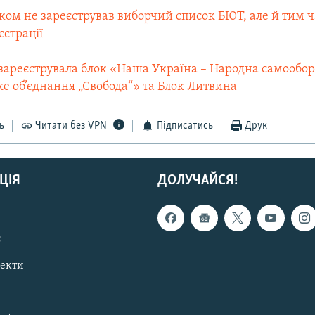
ком не зареєстрував виборчий список БЮТ, але й тим 
єстрації
у зареєструвала блок «Наша Україна – Народна самообо
е об’єднання „Свобода“» та Блок Литвина
ь
Читати без VPN
Підписатись
Друк
ЦІЯ
ДОЛУЧАЙСЯ!
с
пекти