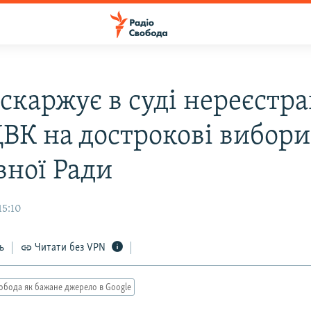
скаржує в суді нереєстр
ЦВК на дострокові вибори
вної Ради
15:10
ь
Читати без VPN
обода як бажане джерело в Google