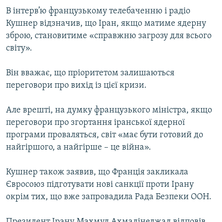
Усі сайти RFE/RL
В інтерв’ю французькому телебаченню і радіо
Кушнер відзначив, що Іран, якщо матиме ядерну
зброю, становитиме «справжню загрозу для всього
світу».
Він вважає, що пріоритетом залишаються
переговори про вихід із цієї кризи.
Але врешті, на думку французького міністра, якщо
переговори про згортання іранської ядерної
програми проваляться, світ «має бути готовий до
найгіршого, а найгірше – це війна».
Кушнер також заявив, що Франція закликала
Євросоюз підготувати нові санкції проти Ірану
окрім тих, що вже запровадила Рада Безпеки ООН.
Президент Ірану Махмуд Ахмадінеджад відповів