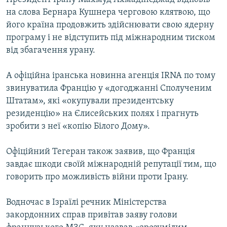
на слова Бернара Кушнера черговою клятвою, що
його країна продовжить здійснювати свою ядерну
програму і не відступить під міжнародним тиском
від збагачення урану.
А офіційна іранська новинна агенція IRNA по тому
звинуватила Францію у «догоджанні Сполученим
Штатам», які «окупували президентську
резиденцію» на Єлисейських полях і прагнуть
зробити з неї «копію Білого Дому».
Офіційний Тегеран також заявив, що Франція
завдає шкоди своїй міжнародній репутації тим, що
говорить про можливість війни проти Ірану.
Водночас в Ізраїлі речник Міністерства
закордонних справ привітав заяву голови