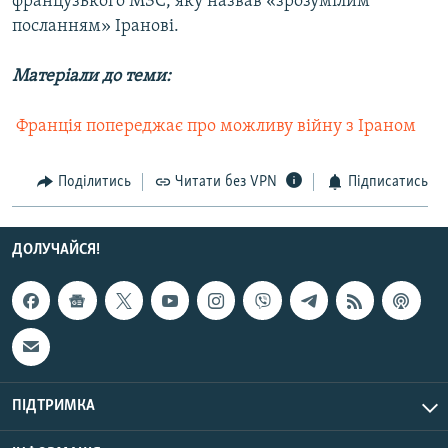
французького МЗС, яку назвав «зрозумілим
посланням» Іранові.
Матеріали до теми:
 Франція попереджає про можливу війну з Іраном
Поділитись
Читати без VPN
Підписатись
ДОЛУЧАЙСЯ!
ПІДТРИМКА