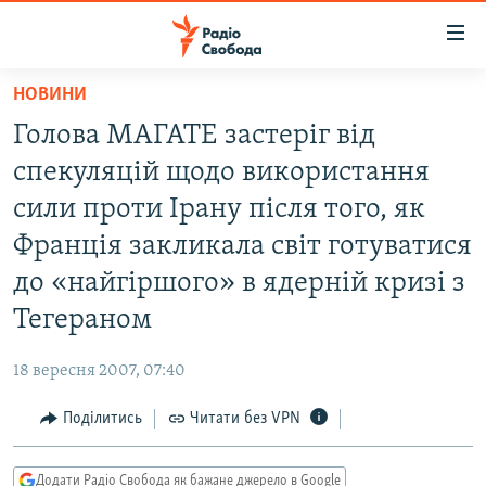
Доступність
посилання
Перейти
НОВИНИ
до
РАДІО СВОБОДА – 70 РОКІВ
Голова МАГАТЕ застеріг від
основного
ВСЕ ЗА ДОБУ
матеріалу
спекуляцій щодо використання
СТАТТІ
Перейти
сили проти Ірану після того, як
до
ВІЙНА
ПОЛІТИКА
Франція закликала світ готуватися
основної
РОСІЙСЬКА «ФІЛЬТРАЦІЯ»
ЕКОНОМІКА
навігації
до «найгіршого» в ядерній кризі з
Перейти
ДОНБАС.РЕАЛІЇ
СУСПІЛЬСТВО
Тегераном
до
КРИМ.РЕАЛІЇ
КУЛЬТУРА
пошуку
18 вересня 2007, 07:40
ТИ ЯК?
СПОРТ
Поділитись
Читати без VPN
СХЕМИ
УКРАЇНА
КИТАЙ.ВИКЛИКИ
СВІТ
Додати Радіо Свобода як бажане джерело в Google