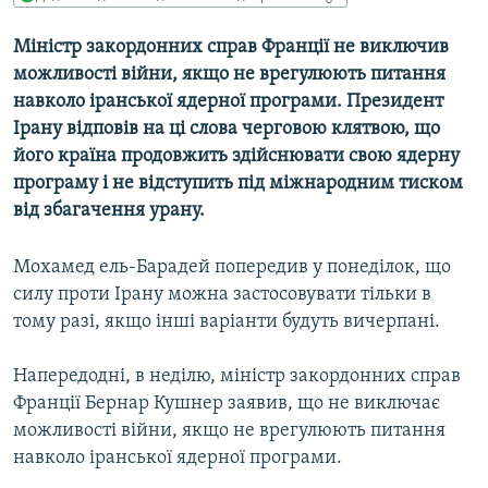
МУЛЬТИМЕДІА
Міністр закордонних справ Франції не виключив
ФОТО
можливості війни, якщо не врегулюють питання
СПЕЦПРОЄКТИ
навколо іранської ядерної програми. Президент
Ірану відповів на ці слова черговою клятвою, що
ПОДКАСТИ
його країна продовжить здійснювати свою ядерну
програму і не відступить під міжнародним тиском
КРИМ РЕАЛІЇ
від збагачення урану.
РУС
УКР
Мохамед ель-Барадей попередив у понеділок, що
силу проти Ірану можна застосовувати тільки в
КТАТ
тому разі, якщо інші варіанти будуть вичерпані.
ДОЛУЧАЙСЯ!
Напередодні, в неділю, міністр закордонних справ
Франції Бернар Кушнер заявив, що не виключає
можливості війни, якщо не врегулюють питання
навколо іранської ядерної програми.