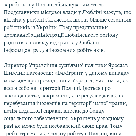
заробітчан у Польщі збільшуватиметься.
Представники місцевої влади у Любліні кажуть, що
від літа у регіоні з’являється щораз більше сезонних
робітників із України. Тому представники
державної адміністрації люблінського регіону
радіють з приводу відкриття у Любліні
інформцентру для іноземних робітників.
Директор Управління суспільної політики Ярослав
Шимчик наголосив: «Іммігрант, у даному випадку
мова йде про громадянина України, має знати, як
вести себе на території Польщі. Ідеться про
законодавство, зокрема те, яке регулює дозвіл на
перебування іноземців на території нашої країни,
потім податкові справи, внески до фонду
соціального забезпечення. Українець у жодному
разі не може бути позбавлений своїх прав. Тому
треба отримати легальну роботу в Польщі, він у