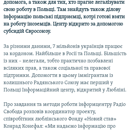
допомога, а також для тих, хто прагне легалізувати
КИТАЙ.ВИКЛИКИ
свою роботу в Польщі. Там знайдуть також ділову
МУЛЬТИМЕДІА
інформацію польські підприємці, котрі готові взяти
на роботу іноземців. Центр відкрито за допомогою
ФОТО
субсидій Євросоюзу.
СПЕЦПРОЄКТИ
За різними даними, 7 мільйонів українців працює
ПОДКАСТИ
за кордоном. Найбільше в Росії та Польщі. Більшість
із них – нелегали, тобто практично позбавлені
КРИМ РЕАЛІЇ
всіляких прав, а також соціальної та правової
РУС
підтримки. Допомогти в цьому іммігрантам із
УКР
колишнього Радянського Союзу має перший у
Польщі Інформаційний центр, відкритий у Любліні.
КТАТ
Про завдання та методи роботи інформцентру Радіо
ДОЛУЧАЙСЯ!
Свобода розповів координатор проекту,
співробітник люблінського Фонду «Новий став»
Конрад Конефал: «Ми надаємо інформацію про