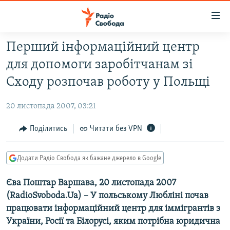
Доступність
посилання
Перейти
Перший інформаційний центр
до
РАДІО СВОБОДА – 70 РОКІВ
для допомоги заробітчанам зі
основного
ВСЕ ЗА ДОБУ
матеріалу
Сходу розпочав роботу у Польщі
СТАТТІ
Перейти
до
20 листопада 2007, 03:21
ВІЙНА
ПОЛІТИКА
основної
РОСІЙСЬКА «ФІЛЬТРАЦІЯ»
Поділитись
Читати без VPN
ЕКОНОМІКА
навігації
Перейти
ДОНБАС.РЕАЛІЇ
СУСПІЛЬСТВО
до
Додати Радіо Свобода як бажане джерело в Google
КРИМ.РЕАЛІЇ
КУЛЬТУРА
пошуку
Єва Поштар Варшава, 20 листопада 2007
ТИ ЯК?
СПОРТ
(RadioSvoboda.Ua) – У польському Любліні почав
СХЕМИ
УКРАЇНА
працювати інформаційний центр для іммігрантів з
ПРИАЗОВ’Я
України, Росії та Білорусі, яким потрібна юридична
СВІТ