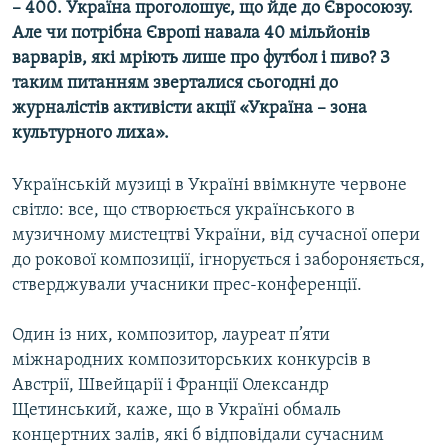
– 400. Україна проголошує, що йде до Євросоюзу.
МУЛЬТИМЕДІА
Але чи потрібна Європі навала 40 мільйонів
ФОТО
варварів, які мріють лише про футбол і пиво? З
таким питанням зверталися сьогодні до
СПЕЦПРОЄКТИ
журналістів активісти акції «Україна – зона
ПОДКАСТИ
культурного лиха».
КРИМ РЕАЛІЇ
Українській музиці в Україні ввімкнуте червоне
РУС
світло: все, що створюється українського в
музичному мистецтві України, від сучасної опери
УКР
до рокової композиції, ігнорується і забороняється,
КТАТ
стверджували учасники прес-конференції.
ДОЛУЧАЙСЯ!
Один із них, композитор, лауреат п’яти
міжнародних композиторських конкурсів в
Австрії, Швейцарії і Франції Олександр
Щетинський, каже, що в Україні обмаль
концертних залів, які б відповідали сучасним