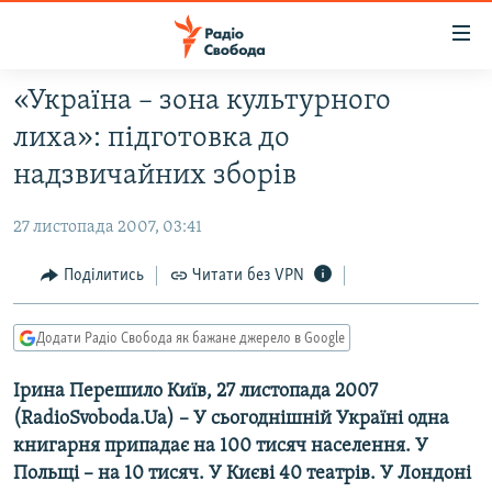
Доступність
посилання
Перейти
«Україна – зона культурного
до
РАДІО СВОБОДА – 70 РОКІВ
лиха»: підготовка до
основного
ВСЕ ЗА ДОБУ
матеріалу
надзвичайних зборів
СТАТТІ
Перейти
до
27 листопада 2007, 03:41
ВІЙНА
ПОЛІТИКА
основної
РОСІЙСЬКА «ФІЛЬТРАЦІЯ»
Поділитись
Читати без VPN
ЕКОНОМІКА
навігації
Перейти
ДОНБАС.РЕАЛІЇ
СУСПІЛЬСТВО
до
Додати Радіо Свобода як бажане джерело в Google
КРИМ.РЕАЛІЇ
КУЛЬТУРА
пошуку
Ірина Перешило Київ, 27 листопада 2007
ТИ ЯК?
СПОРТ
(RadioSvoboda.Ua) – У сьогоднішній Україні одна
СХЕМИ
УКРАЇНА
книгарня припадає на 100 тисяч населення. У
КИТАЙ.ВИКЛИКИ
Польщі – на 10 тисяч. У Києві 40 театрів. У Лондоні
СВІТ