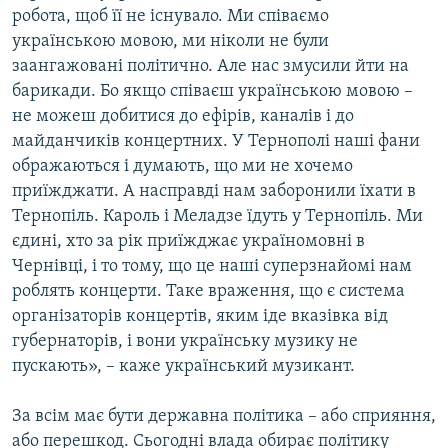
робота, щоб її не існувало. Ми співаємо
українською мовою, ми ніколи не були
заангажовані політично. Але нас змусили йти на
барикади. Бо якщо співаєш українською мовою –
не можеш добитися до ефірів, каналів і до
майданчиків концертних. У Тернополі наші фани
ображаються і думають, що ми не хочемо
приїжджати. А насправді нам заборонили їхати в
Тернопіль. Кароль і Меладзе їдуть у Тернопіль. Ми
єдині, хто за рік приїжджає україномовні в
Чернівці, і то тому, що це наші суперзнайомі нам
роблять концерти. Таке враження, що є система
організаторів концертів, яким іде вказівка від
губернаторів, і вони українську музику не
пускають», – каже український музикант.
За всім має бути державна політика – або сприяння,
або перешкод. Сьогодні влада обирає політику