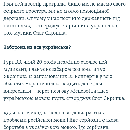
І ми цей простір програли. Якщо ми не маємо свого
ефірного простору, ми не маємо повноцінної
держави. От чому у нас постійно державність під
питанням», – стверджує старійшина української
рок-музики Олег Скрипка.
Заборона на все українське?
Гурт ВВ, який 20 років незмінно очолює цей
музикант, планує незабаром розпочати тур
Україною. Із запланованих 25 концертів у всіх
областях України кільканадцять довелося
викреслити – через незгоду місцевої влади з
українською мовою гурту, стверджує Олег Скрипка.
«Для нас очевидна політика: декларуються
проблеми російської мови і йде серйозна фахова
боротьба з українською мовою. Іде серйозна