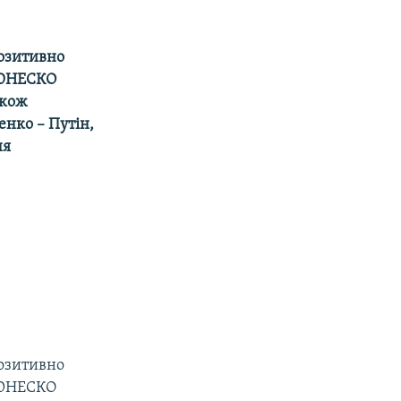
озитивно
х ЮНЕСКО
акож
нко – Путін,
ня
озитивно
х ЮНЕСКО