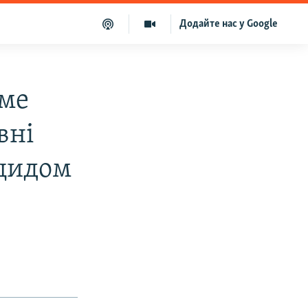
Додайте нас у Google
име
вні
оцидом