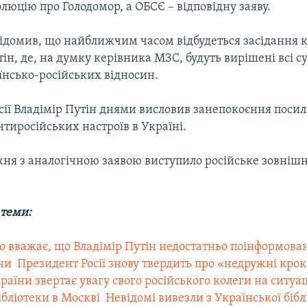
люцію про Голодомор, а ОБСЄ – відповідну заяву.
ідомив, що найближчим часом відбудеться засідання к
н, де, на думку керівника МЗС, будуть вирішені всі с
їнсько-російських відносин.
сії Владімір Путін днями висловив занепокоєння поси
нтиросійських настроїв в Україні.
ня з аналогічною заявою виступило російське зовніш
 теми:
ко вважає, що Владімір Путін недостатньо поінформова
ни
 Президент Росії знову твердить про «недружні кро
аїни звертає увагу свого російського колеги на ситуа
ібліотеки в Москві
 Невідомі вивезли з Української бібл