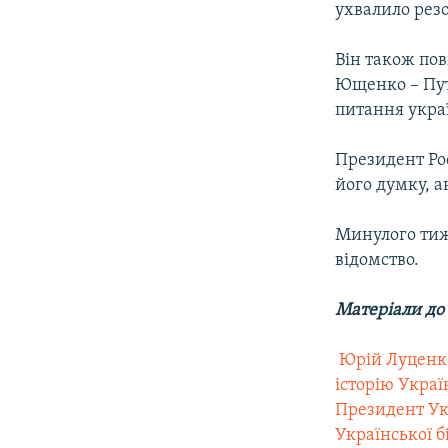
ухвалило резо
Він також пов
Ющенко – Путі
питання укра
Президент Ро
його думку, а
Минулого тиж
відомство.
Матеріали до
 Юрій Луцен
історію Украї
Президент Укр
Української б