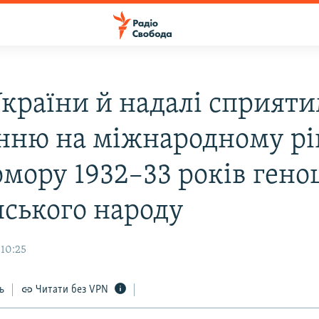
країни й надалі сприят
нню на міжнародному рі
омору 1932–33 років ген
нського народу
 10:25
ь
Читати без VPN