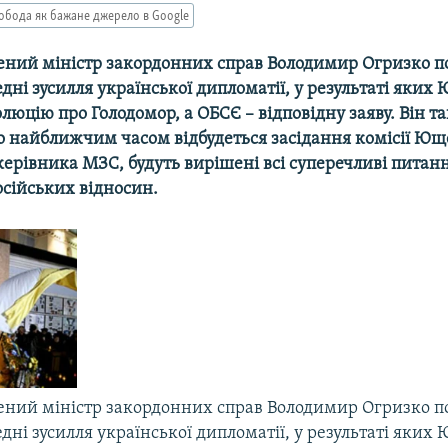
обода як бажане джерело в Google
ний міністр закордонних справ Володимир Огризко п
дні зусилля української дипломатії, у результаті яки
люцію про Голодомор, а ОБСЄ – відповідну заяву. Він т
о найближчим часом відбудеться засідання комісії Юще
керівника МЗС, будуть вирішені всі суперечливі питан
осійських відносин.
ний міністр закордонних справ Володимир Огризко п
дні зусилля української дипломатії, у результаті яки