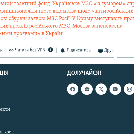
льний газетний фонд
 Українське МЗС «із гумором» сп
зовнішньополітичного відомства щодо «антиросійських 
ьвові обурені заявою МЗС Росії
 У Криму виступають про
ких проявів російського МЗС
 Москва занепокоєна
кими проявами» в Українi
ь
Читати без VPN
Підписатись
Друк
ЦІЯ
ДОЛУЧАЙСЯ!
с
пекти
зв'язок