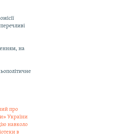
омісії
уперечливі
ленням, на
ньополітичне
ний про
ки» України
цію навколо
іотеки в