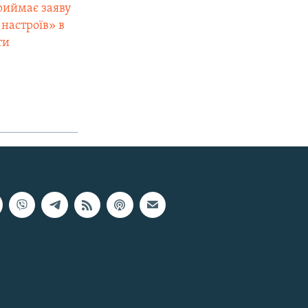
риймає заяву
настроїв» в
ти