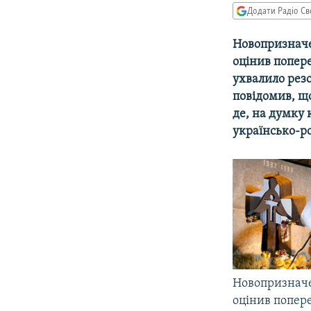
МУЛЬТИМЕДІА
Додати Радіо Св
ФОТО
Новопризначе
СПЕЦПРОЄКТИ
оцінив попере
ПОДКАСТИ
ухвалило резо
повідомив, щ
де, на думку 
українсько-р
Новопризначе
оцінив попере