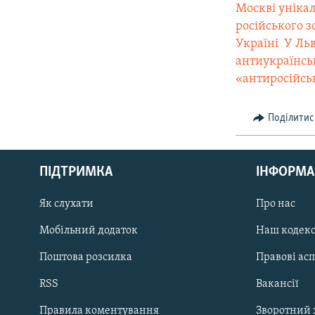
Москві уніка
російського 
Україні
 У Л
антиукраїнсь
«антиросiйсь
Поділитис
КРИМ РЕАЛІЇ
РУС
ПІДТРИМКА
ІНФОРМА
УКР
КТАТ
Як слухати
Про нас
Мобільний додаток
Наш кодек
ДОЛУЧАЙСЯ!
Поштова розсилка
Правові ас
RSS
Вакансії
Правила коментування
Зворотний 