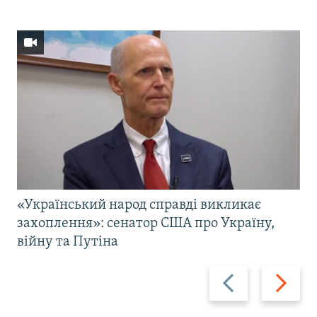
«Український народ справді викликає
захоплення»: сенатор США про Україну,
війну та Путіна
Назад
Вперед