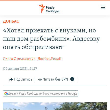
Доступність
посилання
Перейти
ДОНБАС
до
РАДІО СВОБОДА – 70 РОКІВ
«Хотел приехать с внуками, но
основного
ВСЕ ЗА ДОБУ
матеріалу
наш дом разбомбили». Авдеевку
СТАТТІ
Перейти
опять обстреливают
до
ВІЙНА
ПОЛІТИКА
основної
Ольга Омельянчук
Донбас.Реалії
РОСІЙСЬКА «ФІЛЬТРАЦІЯ»
ЕКОНОМІКА
навігації
Перейти
04 липня 2021, 21:17
ДОНБАС.РЕАЛІЇ
СУСПІЛЬСТВО
до
КРИМ.РЕАЛІЇ
КУЛЬТУРА
Поділитись
Читати без VPN
пошуку
ТИ ЯК?
СПОРТ
Додати Радіо Свобода як бажане джерело в Google
СХЕМИ
УКРАЇНА
ПРИАЗОВ’Я
СВІТ