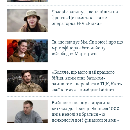
Чоловік загинув і вона пішла на
фронт. «Це помста» – каже
операторка FPV «Білка»
Та, що планує бій. Як воює і про що
мріє офіцерка батальйону
«Свобода» Маргарита
«Боляче, що мого найкращого
бійця, який став батьком-
одинаком і перевівся в ТЦК, б’ють
свої в тилу» – комбриг Габінет
Вийшов з полону, а дружина
виїхала до Польщі. Як після 1000
днів неволі вибратися «із
психологічної і фінансової ями»