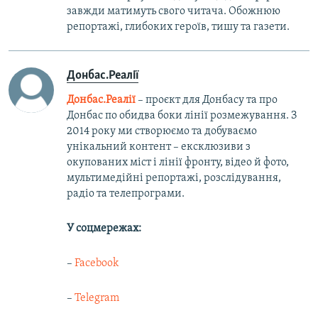
завжди матимуть свого читача. Обожнюю
репортажі, глибоких героїв, тишу та газети.
Донбас.Реалії
Донбас.Реалії
– проєкт для Донбасу та про
Донбас по обидва боки лінії розмежування. З
2014 року ми створюємо та добуваємо
унікальний контент – ексклюзиви з
окупованих міст і лінії фронту, відео й фото,
мультимедійні репортажі, розслідування,
радіо та телепрограми.
У соцмережах:
–
Facebook
–
Telegram