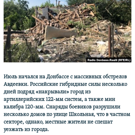
КИТАЙ.ВИКЛИКИ
МУЛЬТИМЕДІА
ФОТО
СПЕЦПРОЄКТИ
ПОДКАСТИ
КРИМ РЕАЛІЇ
РУС
Июль начался на Донбассе с массивных обстрелов
УКР
Авдеевки. Российские гибридные силы несколько
дней подряд «накрывали» город из
КТАТ
артиллерийских 122-мм систем, а также мин
калибра 120-мм. Снаряды боевиков разрушили
ДОЛУЧАЙСЯ!
несколько домов по улице Школьная, что в частном
секторе, однако, местные жители не спешат
уезжать из города.