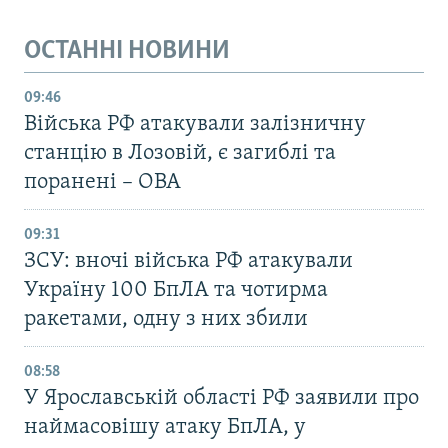
ОСТАННІ НОВИНИ
09:46
Війська РФ атакували залізничну
станцію в Лозовій, є загиблі та
поранені – ОВА
09:31
ЗСУ: вночі війська РФ атакували
Україну 100 БпЛА та чотирма
ракетами, одну з них збили
08:58
У Ярославській області РФ заявили про
наймасовішу атаку БпЛА, у