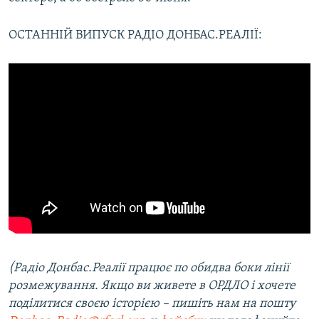
ОСТАННІЙ ВИПУСК РАДІО ДОНБАС.РЕАЛІЇ:
(Радіо Донбас.Реалії працює по обидва боки лінії
розмежування. Якщо ви живете в ОРДЛО і хочете
поділитися своєю історією – пишіть нам на пошту