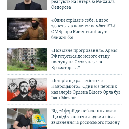
реагують на інтерв’ю Михайла
Федорова
«Один стріляє в себе, а двоє
здаються в полон»: комбат 157-ї
ОМБр про Костянтинівку та
ближні бої
«Повільне прогризання». Армія
РФ готується до нового етапу
наступу на Слов’янськ та
Краматорськ?
«Історія ще раз сміється з
Навроцького». Одним з перших
кавалерів Ордена Білого Орла був
Іван Мазепа
Від ейфорії до небажання жити.
Що відбувається з людьми після
звільнення із російського полону