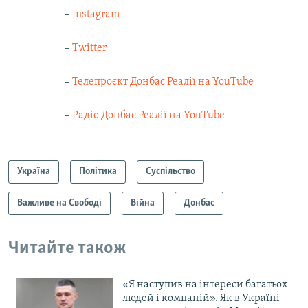
–
Instagram
–
Twitter
–
Телепроєкт Донбас Реалії на YouTube
–
Радіо Донбас Реалії на YouTube
Україна
Політика
Суспільство
Важливе на Свободі
Війна
Донбас
Читайте також
«Я наступив на інтереси багатьох
людей і компаній». Як в Україні