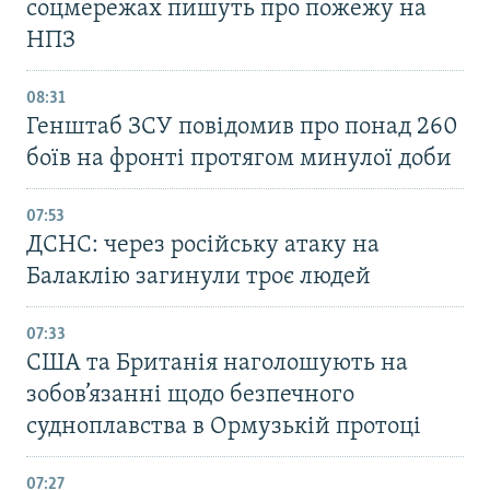
соцмережах пишуть про пожежу на
НПЗ
08:31
Генштаб ЗСУ повідомив про понад 260
боїв на фронті протягом минулої доби
07:53
ДСНС: через російську атаку на
Балаклію загинули троє людей
07:33
США та Британія наголошують на
зобов’язанні щодо безпечного
судноплавства в Ормузькій протоці
07:27