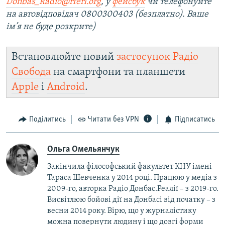
Donbas_Radio@rferl.org
, у
фейсбук
чи телефонуйте
на автовідповідач 0800300403 (безплатно). Ваше
ім’я не буде розкрите)
Встановлюйте новий
застосунок Радіо
Свобода
на смартфони та планшети
Apple
і
Android
.
Поділитись
Читати без VPN
Підписатись
Ольга Омельянчук
Закінчила філософський факультет КНУ імені
Тараса Шевченка у 2014 році. Працюю у медіа з
2009-го, авторка Радіо Донбас.Реалії – з 2019-го.
Висвітлюю бойові дії на Донбасі від початку – з
весни 2014 року. Вірю, що у журналістику
можна повернути людину і що довгі форми