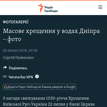
Доступність
посилання
Перейти
ФОТОГАЛЕРЕЇ
до
РАДІО СВОБОДА – 70 РОКІВ
Масове хрещення у водах Дніпра
основного
ВСЕ ЗА ДОБУ
матеріалу
– фото
СТАТТІ
Перейти
до
22 липня 2018, 20:36
ВІЙНА
ПОЛІТИКА
основної
Сергій Нужненко
РОСІЙСЬКА «ФІЛЬТРАЦІЯ»
ЕКОНОМІКА
навігації
Перейти
ДОНБАС.РЕАЛІЇ
Поділитись
СУСПІЛЬСТВО
до
КРИМ.РЕАЛІЇ
КУЛЬТУРА
Читати без VPN
пошуку
ТИ ЯК?
СПОРТ
Додати Радіо Свобода як бажане джерело в Google
СХЕМИ
УКРАЇНА
З нагоди святкування 1030-річчя Хрещення
ПРИАЗОВ’Я
СВІТ
Київської Русі-України 22 липня у Києві Церква