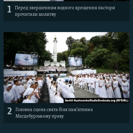
1
Перед звершенням водного хрещення пастори
прочитали молитву
Усі сайти RFE/RL
2
Головна сцена свята біля пам’ятника
Магдебурзькому праву