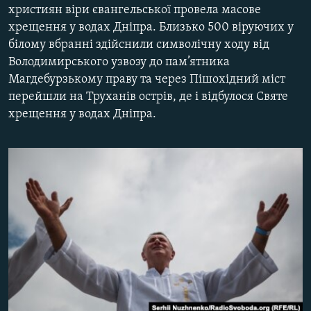
християн віри євангельської провела масове
КИТАЙ.ВИКЛИКИ
хрещення у водах Дніпра. Близько 500 віруючих у
МУЛЬТИМЕДІА
білому вбранні здійснили символічну ходу від
Володимирського узвозу до пам’ятника
ФОТО
Магдебурзькому праву та через Пішохідний міст
СПЕЦПРОЄКТИ
перейшли на Труханів острів, де і відбулося Святе
ПОДКАСТИ
хрещення у водах Дніпра.
КРИМ РЕАЛІЇ
РУС
УКР
КТАТ
ДОЛУЧАЙСЯ!