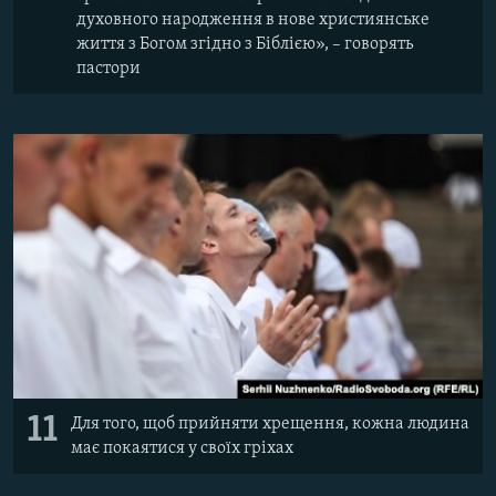
духовного народження в нове християнське
життя з Богом згідно з Біблією», – говорять
пастори
11
Для того, щоб прийняти хрещення, кожна людина
має покаятися у своїх гріхах