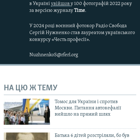
в Україні
увійшов
у 100 фотографій 2022 року
за версією журналу
Time
.
У 2024 році воєнний фотокор Радіо Свобода
Сергій Нужненко став лауреатом українського
конкурсу «Честь професії».
NuzhnenkoS@rferl.org
НА ЦЮ Ж ТЕМУ
Томос для України і спротив
Москви. Питання автокефалії
вийшло на прямий шлях
Батька 6 дітей розстріляли, бо був