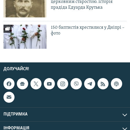
церковним старостою. Історія
прадіда Едуарда Крутька
150 баптистів хрестилися у Дніпрі –
фото
ДОЛУЧАЙСЯ!
ПІДТРИМКА
ІНФОРМАЦІЯ