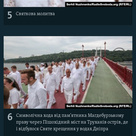
5
Святкова молитва
6
Символічна хода від пам’ятника Магдебурзькому
праву через Пішохідний міст на Труханів острів, де
і відбулося Святе хрещення у водах Дніпра