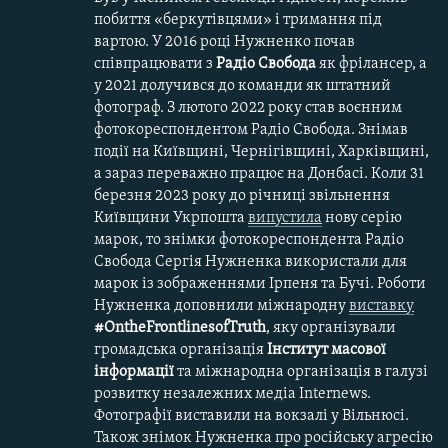
побиття «беркутівцями» і тримання під
вартою. У 2016 році Нужненко почав
співпрацювати з
Радіо Свобода
як фрілансер, а
у 2021 долучився до команди як штатний
фотограф. З лютого 2022 року став воєнним
фотокореспондентом Радіо Свобода. Знімав
події на Київщині, Чернігівщині, Харківщині,
а зараз переважно працює на Донбасі. Коли 31
березня 2023 року до річниці звільнення
Київщини Укрпошта
випустила
нову серію
марок, то знімки фотокореспондента Радіо
Свобода Сергія Нужненка використали для
марок із зображеннями Ірпеня та Бучі. Роботи
Нужненка доповнили міжнародну
виставку
#OntheFrontlinesofTruth
, яку організували
громадська організація
Інститут масової
інформації
та міжнародна організація в галузі
розвитку незалежних медіа Internews.
Фотографії виставили на вокзалі у Вільнюсі.
Також знімок Нужненка про російську агресію