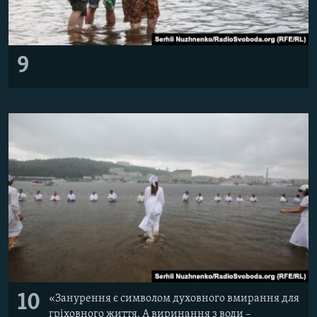
9
10
«Занурення є символом духовного вмирання для
гріховного життя. А виринання з води –