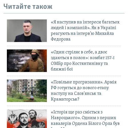
Читайте також
«Я наступив на інтереси багатьох
людей і компаній». Як в Україні
реагують на інтерв’ю Михайла
Федорова
«Один стріляє в себе, а двоє
здаються в полон»: комбат 157-ї
ОМБр про Костянтинівку та
ближні бої
«Повільне прогризання». Армія
РФ готується до нового етапу
наступу на Слов’янськ та
Краматорськ?
«Історія ще раз сміється з
Навроцького». Одним з перших
кавалерів Ордена Білого Орла був