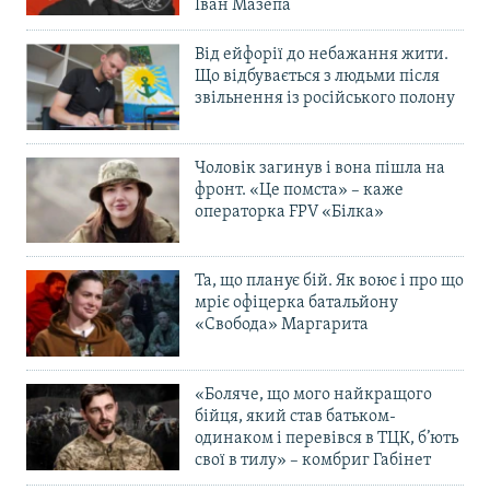
Іван Мазепа
Від ейфорії до небажання жити.
Що відбувається з людьми після
звільнення із російського полону
Чоловік загинув і вона пішла на
фронт. «Це помста» – каже
операторка FPV «Білка»
Та, що планує бій. Як воює і про що
мріє офіцерка батальйону
«Свобода» Маргарита
«Боляче, що мого найкращого
бійця, який став батьком-
одинаком і перевівся в ТЦК, б’ють
свої в тилу» – комбриг Габінет