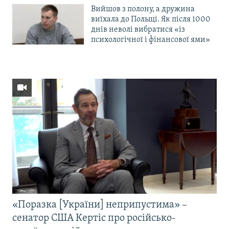
Вийшов з полону, а дружина
виїхала до Польщі. Як після 1000
днів неволі вибратися «із
психологічної і фінансової ями»
«Поразка [України] неприпустима» –
сенатор США Кертіс про російсько-