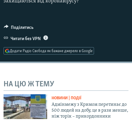
захищаються від коронавірусу?
Усі сайти RFE/RL
Поділитись
Читати без VPN
Додати Радіо Свобода як бажане джерело в Google
НА ЦЮ Ж ТЕМУ
НОВИНИ | ПОДІЇ
Адмінмежу з Кримом перетинає до
500 людей на добу, це в рази менше,
ніж торік – прикордонники