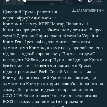
0:00
8:57
МУЛЬТИМЕДІА
270p
ЗАВАНТАЖИТИ
Цілющий Крим – рецепт від
ФОТО
360p
коронавірусу? Адмінмежа з
СПЕЦПРОЄКТИ
Кримом на замку. КПВВ Чонгар, Чаплинка і
404p
Auto
270p
360p
404p
ПОДКАСТИ
Каланчак працюють в обмеженому режимі. У прес-
1080p
службі Державної прикордонної служби України
1080p
Крим.Реалії розповіли, хто може перетинати
КРИМ РЕАЛІЇ
адмінмежу з Кримом, а кому це суворо заборонено
РУС
під час пандемії коронавірусу. Під час пандемії
УКР
президент РФ Володимир Путін приїздив до Криму,
був без маски і вітався з чиновниками Криму,
КТАТ
підконтрольними Росії. Сергій Аксьонов - глава
Криму, підконтрольний Кремлю, повідомив, що
ДОЛУЧАЙСЯ!
адмінмежа Криму з материковою Україною теж на
замку. Що кримчани думають про поширення
COVID-19? Як змінилося їхнє життя після того, як
ВООЗ оголосила пандемію, і як кримчани