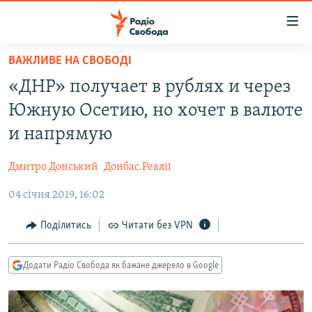
Доступність
посилання
Перейти
ВАЖЛИВЕ НА СВОБОДІ
до
РАДІО СВОБОДА – 70 РОКІВ
«ДНР» получает в рублях и через
основного
ВСЕ ЗА ДОБУ
матеріалу
Южную Осетию, но хочет в валюте
СТАТТІ
Перейти
и напрямую
до
ВІЙНА
ПОЛІТИКА
основної
Дмитро Донський
Донбас.Реалії
РОСІЙСЬКА «ФІЛЬТРАЦІЯ»
ЕКОНОМІКА
навігації
Перейти
04 січня 2019, 16:02
ДОНБАС.РЕАЛІЇ
СУСПІЛЬСТВО
до
КРИМ.РЕАЛІЇ
КУЛЬТУРА
Поділитись
Читати без VPN
пошуку
ТИ ЯК?
СПОРТ
Додати Радіо Свобода як бажане джерело в Google
СХЕМИ
УКРАЇНА
КИТАЙ.ВИКЛИКИ
СВІТ