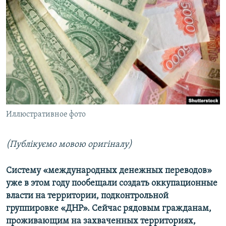
МУЛЬТИМЕДІА
ФОТО
СПЕЦПРОЄКТИ
ПОДКАСТИ
КРИМ РЕАЛІЇ
РУС
Иллюстративное фото
УКР
КТАТ
(Публікуємо мовою оригіналу)
ДОЛУЧАЙСЯ!
Систему «международных денежных переводов»
уже в этом году пообещали создать оккупационные
власти на территории, подконтрольной
группировке «ДНР». Сейчас рядовым гражданам,
проживающим на захваченных территориях,