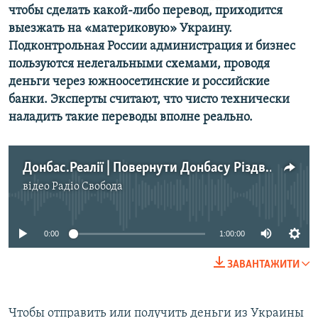
чтобы сделать какой-либо перевод, приходится
Усі сайти RFE/RL
выезжать на «материковую» Украину.
Подконтрольная России администрация и бизнес
пользуются нелегальными схемами, проводя
деньги через южноосетинские и российские
банки. Эксперты считают, что чисто технически
наладить такие переводы вполне реально.
Донбас.Реалії | Повернути Донбасу Різдво
відео
Радіо Свобода
No media source currently available
0:00
1:00:00
ЗАВАНТАЖИТИ
Чтобы отправить или получить деньги из Украины