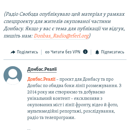
(Радіо Свобода опублікувало цей матеріал у рамках
спецпроекту для жителів окупованої частини
Донбасу. Якщо у вас є тема для публікації чи відгук,
пишіть нам:
Donbas_Radio@rferl.org
)
Поділитись
Читати без VPN
Підписатись
Донбас.Реалії
Донбас.Реалії
– проєкт для Донбасу та про
Донбас по обидва боки лінії розмежування. З
2014 року ми створюємо та добуваємо
унікальний контент – ексклюзиви з
окупованих міст і лінії фронту, відео й фото,
мультимедійні репортажі, розслідування,
радіо та телепрограми.