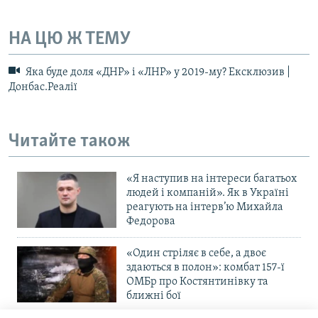
НА ЦЮ Ж ТЕМУ
Яка буде доля «ДНР» і «ЛНР» у 2019-му? Ексклюзив |
Донбас.Реалії
Читайте також
«Я наступив на інтереси багатьох
людей і компаній». Як в Україні
реагують на інтерв’ю Михайла
Федорова
«Один стріляє в себе, а двоє
здаються в полон»: комбат 157-ї
ОМБр про Костянтинівку та
ближні бої