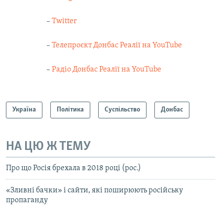
–
Twitter
–
Телепроєкт Донбас Реалії на YouTube
–
Радіо Донбас Реалії на YouTube
Україна
Політика
Суспільство
Донбас
НА ЦЮ Ж ТЕМУ
Про що Росія брехала в 2018 році (рос.)
«Зливні бачки» і сайти, які поширюють російську
пропаганду