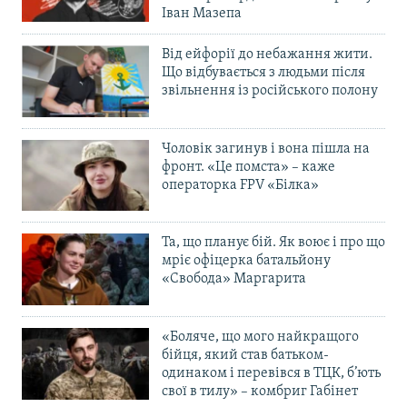
Іван Мазепа
Від ейфорії до небажання жити.
Що відбувається з людьми після
звільнення із російського полону
Чоловік загинув і вона пішла на
фронт. «Це помста» – каже
операторка FPV «Білка»
Та, що планує бій. Як воює і про що
мріє офіцерка батальйону
«Свобода» Маргарита
«Боляче, що мого найкращого
бійця, який став батьком-
одинаком і перевівся в ТЦК, б’ють
свої в тилу» – комбриг Габінет