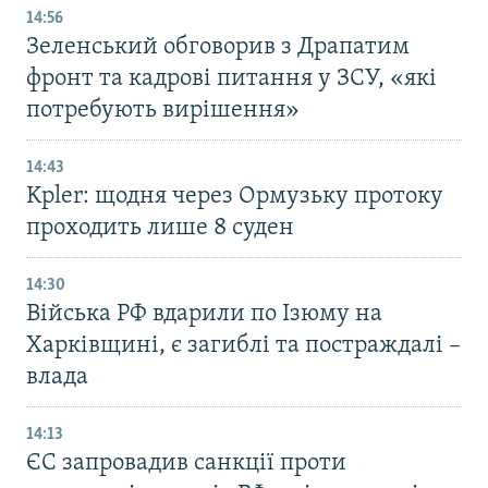
14:56
Зеленський обговорив з Драпатим
фронт та кадрові питання у ЗСУ, «які
потребують вирішення»
14:43
Kpler: щодня через Ормузьку протоку
проходить лише 8 суден
14:30
Війська РФ вдарили по Ізюму на
Харківщині, є загиблі та постраждалі –
влада
14:13
ЄС запровадив санкції проти