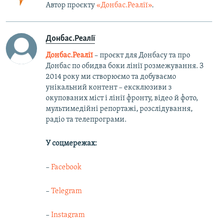
Автор проєкту
«Донбас.Реалії»
.
Донбас.Реалії
Донбас.Реалії
– проєкт для Донбасу та про
Донбас по обидва боки лінії розмежування. З
2014 року ми створюємо та добуваємо
унікальний контент – ексклюзиви з
окупованих міст і лінії фронту, відео й фото,
мультимедійні репортажі, розслідування,
радіо та телепрограми.
У соцмережах:
–
Facebook
–
Telegram
–
Instagram