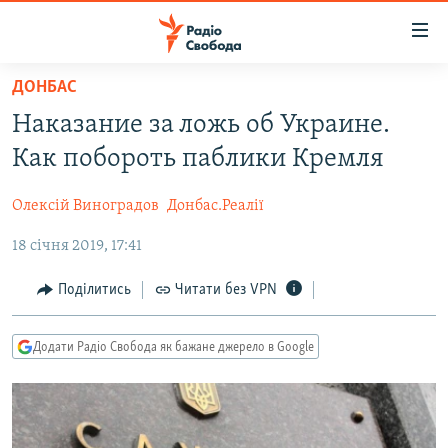
Доступність
посилання
Перейти
ДОНБАС
до
РАДІО СВОБОДА – 70 РОКІВ
Наказание за ложь об Украине.
основного
ВСЕ ЗА ДОБУ
матеріалу
Как побороть паблики Кремля
СТАТТІ
Перейти
до
Олексій Виноградов
Донбас.Реалії
ВІЙНА
ПОЛІТИКА
основної
18 січня 2019, 17:41
РОСІЙСЬКА «ФІЛЬТРАЦІЯ»
ЕКОНОМІКА
навігації
Перейти
ДОНБАС.РЕАЛІЇ
СУСПІЛЬСТВО
Поділитись
Читати без VPN
до
КРИМ.РЕАЛІЇ
КУЛЬТУРА
пошуку
Додати Радіо Свобода як бажане джерело в Google
ТИ ЯК?
СПОРТ
СХЕМИ
УКРАЇНА
КИТАЙ.ВИКЛИКИ
СВІТ