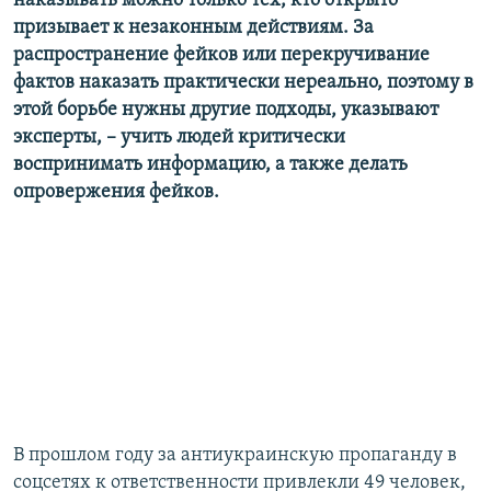
наказывать можно только тех, кто открыто
Усі сайти RFE/RL
призывает к незаконным действиям. За
распространение фейков или перекручивание
фактов наказать практически нереально, поэтому в
этой борьбе нужны другие подходы, указывают
эксперты, – учить людей критически
воспринимать информацию, а также делать
опровержения фейков.
В прошлом году за антиукраинскую пропаганду в
соцсетях к ответственности привлекли 49 человек,