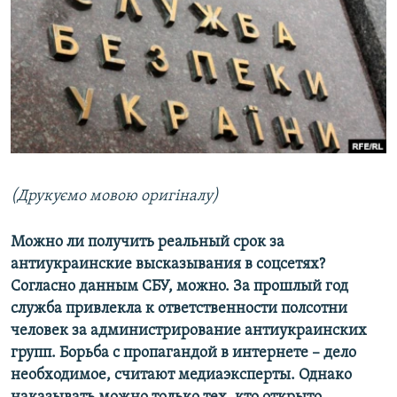
МУЛЬТИМЕДІА
ФОТО
СПЕЦПРОЄКТИ
ПОДКАСТИ
КРИМ РЕАЛІЇ
РУС
(Друкуємо мовою оригіналу)
УКР
Можно ли получить реальный срок за
КТАТ
антиукраинские высказывания в соцсетях?
Согласно данным СБУ, можно. За прошлый год
ДОЛУЧАЙСЯ!
служба привлекла к ответственности полсотни
человек за администрирование антиукраинских
групп. Борьба с пропагандой в интернете – дело
необходимое, считают медиаэксперты. Однако