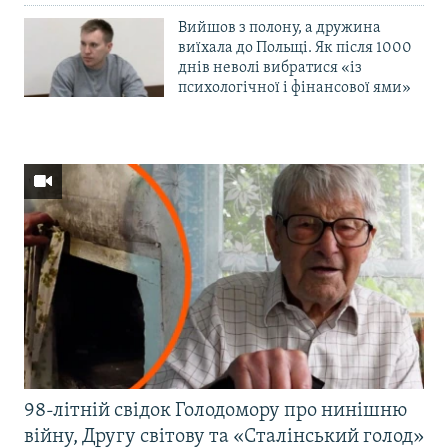
Вийшов з полону, а дружина
виїхала до Польщі. Як після 1000
днів неволі вибратися «із
психологічної і фінансової ями»
98-літній свідок Голодомору про нинішню
війну, Другу світову та «Сталінський голод»