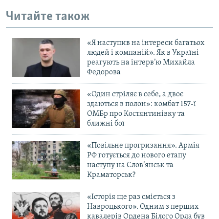
Читайте також
«Я наступив на інтереси багатьох
людей і компаній». Як в Україні
реагують на інтерв’ю Михайла
Федорова
«Один стріляє в себе, а двоє
здаються в полон»: комбат 157-ї
ОМБр про Костянтинівку та
ближні бої
«Повільне прогризання». Армія
РФ готується до нового етапу
наступу на Слов’янськ та
Краматорськ?
«Історія ще раз сміється з
Навроцького». Одним з перших
кавалерів Ордена Білого Орла був