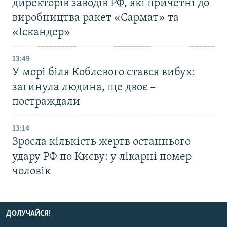
директорів заводів РФ, які причетні до
виробництва ракет «Сармат» та
«Іскандер»
13:49
У морі біля Коблевого стався вибух:
загинула людина, ще двоє –
постраждали
13:14
Зросла кількість жертв останнього
удару РФ по Києву: у лікарні помер
чоловік
ДОЛУЧАЙСЯ!