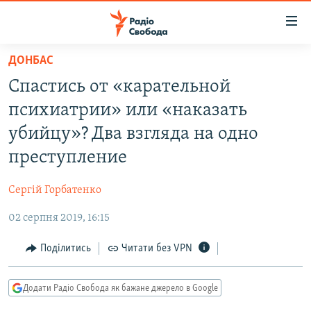
Доступність
посилання
Перейти
ДОНБАС
до
РАДІО СВОБОДА – 70 РОКІВ
Спастись от «карательной
основного
ВСЕ ЗА ДОБУ
матеріалу
психиатрии» или «наказать
СТАТТІ
Перейти
убийцу»? Два взгляда на одно
до
ВІЙНА
ПОЛІТИКА
преступление
основної
РОСІЙСЬКА «ФІЛЬТРАЦІЯ»
ЕКОНОМІКА
навігації
Сергій Горбатенко
Перейти
ДОНБАС.РЕАЛІЇ
СУСПІЛЬСТВО
до
02 серпня 2019, 16:15
КРИМ.РЕАЛІЇ
КУЛЬТУРА
пошуку
ТИ ЯК?
Поділитись
Читати без VPN
СПОРТ
СХЕМИ
УКРАЇНА
Додати Радіо Свобода як бажане джерело в Google
КИТАЙ.ВИКЛИКИ
СВІТ