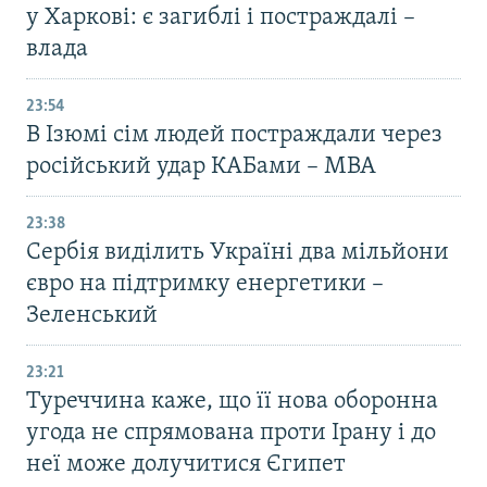
у Харкові: є загиблі і постраждалі –
влада
23:54
В Ізюмі сім людей постраждали через
російський удар КАБами – МВА
23:38
Сербія виділить Україні два мільйони
євро на підтримку енергетики –
Зеленський
23:21
Туреччина каже, що її нова оборонна
угода не спрямована проти Ірану і до
неї може долучитися Єгипет