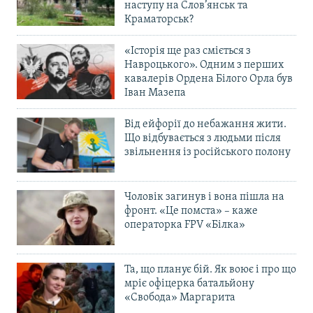
наступу на Слов’янськ та
Краматорськ?
«Історія ще раз сміється з
Навроцького». Одним з перших
кавалерів Ордена Білого Орла був
Іван Мазепа
Від ейфорії до небажання жити.
Що відбувається з людьми після
звільнення із російського полону
Чоловік загинув і вона пішла на
фронт. «Це помста» – каже
операторка FPV «Білка»
Та, що планує бій. Як воює і про що
мріє офіцерка батальйону
«Свобода» Маргарита