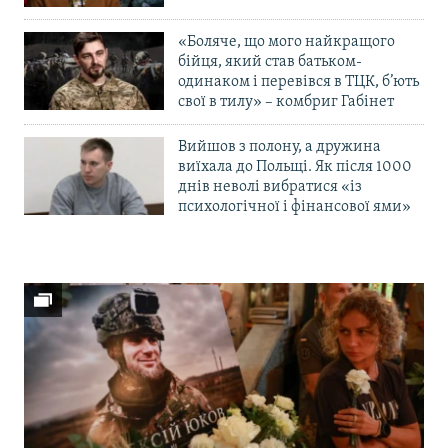
«Боляче, що мого найкращого
бійця, який став батьком-
одинаком і перевівся в ТЦК, б’ють
свої в тилу» – комбриг Габінет
Вийшов з полону, а дружина
виїхала до Польщі. Як після 1000
днів неволі вибратися «із
психологічної і фінансової ями»