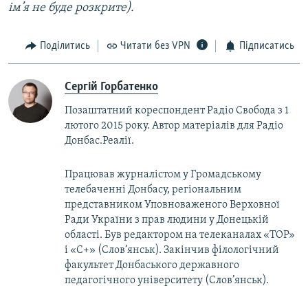
ім’я не буде розкрите).
Поділитись
Читати без VPN
Підписатись
Сергій Горбатенко
Позаштатний кореспондент Радіо Свобода з 1
лютого 2015 року. Автор матеріалів для Радіо
Донбас.Реалії.
Працював журналістом у Громадському
телебаченні Донбасу, регіональним
представником Уповноваженого Верховної
Ради України з прав людини у Донецькій
області. Був редактором на телеканалах «ТОР»
і «С+» (Слов’янськ). Закінчив філологічний
факультет Донбаського державного
педагогічного університету (Слов’янськ).