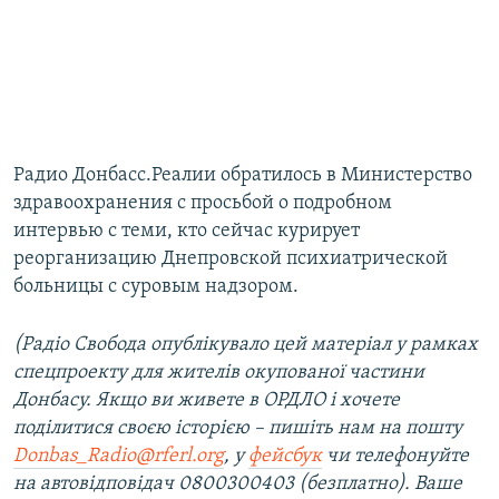
Радио Донбасс.Реалии обратилось в Министерство
здравоохранения с просьбой о подробном
интервью с теми, кто сейчас курирует
реорганизацию Днепровской психиатрической
больницы с суровым надзором.
(Радіо Свобода опублікувало цей матеріал у рамках
спецпроекту для жителів окупованої частини
Донбасу. Якщо ви живете в ОРДЛО і хочете
поділитися своєю історією – пишіть нам на пошту
Donbas_Radio@rferl.org
, у
фейсбук
чи телефонуйте
на автовідповідач 0800300403 (безплатно). Ваше