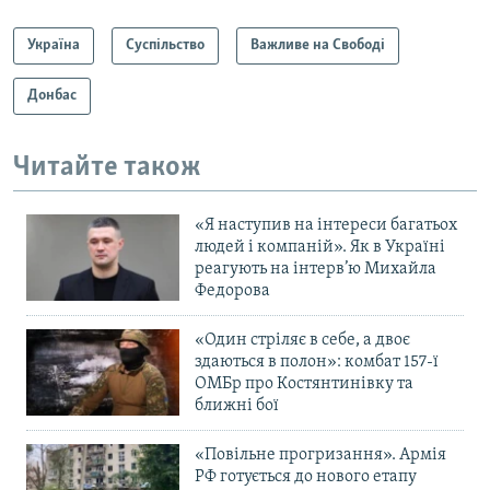
Україна
Суспільство
Важливе на Свободі
Донбас
Читайте також
«Я наступив на інтереси багатьох
людей і компаній». Як в Україні
реагують на інтерв’ю Михайла
Федорова
«Один стріляє в себе, а двоє
здаються в полон»: комбат 157-ї
ОМБр про Костянтинівку та
ближні бої
«Повільне прогризання». Армія
РФ готується до нового етапу