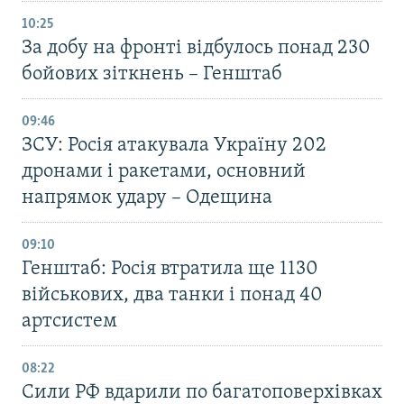
10:25
За добу на фронті відбулось понад 230
бойових зіткнень – Генштаб
09:46
ЗСУ: Росія атакувала Україну 202
дронами і ракетами, основний
напрямок удару – Одещина
09:10
Генштаб: Росія втратила ще 1130
військових, два танки і понад 40
артсистем
08:22
Сили РФ вдарили по багатоповерхівках