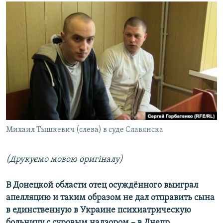
МУЛЬТИМЕДІА
ФОТО
СПЕЦПРОЄКТИ
ПОДКАСТИ
КРИМ РЕАЛІЇ
РУС
УКР
Михаил Тышкевич (слева) в суде Славянска
КТАТ
(Друкуємо мовою оригіналу)
ДОЛУЧАЙСЯ!
В Донецкой области отец осуждённого выиграл
апелляцию и таким образом не дал отправить сына
в единственную в Украине психиатрическую
больницу с суровым надзором – в Днепр.