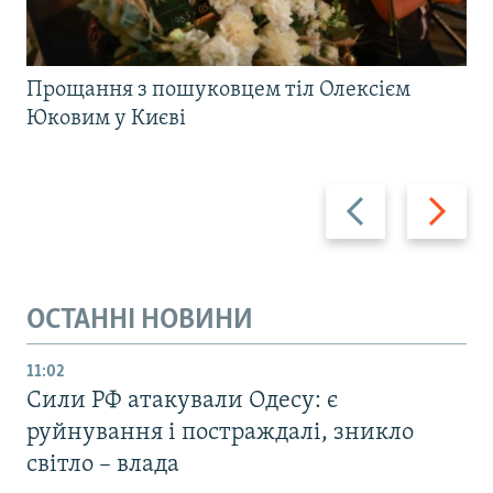
Прощання з пошуковцем тіл Олексієм
Юковим у Києві
Назад
Вперед
ОСТАННІ НОВИНИ
11:02
Сили РФ атакували Одесу: є
руйнування і постраждалі, зникло
світло – влада