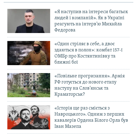
«Я наступив на інтереси багатьох
людей і компаній». Як в Україні
реагують на інтерв’ю Михайла
Федорова
«Один стріляє в себе, а двоє
здаються в полон»: комбат 157-ї
ОМБр про Костянтинівку та
ближні бої
«Повільне прогризання». Армія
РФ готується до нового етапу
наступу на Слов’янськ та
Краматорськ?
«Історія ще раз сміється з
Навроцького». Одним з перших
кавалерів Ордена Білого Орла був
Іван Мазепа