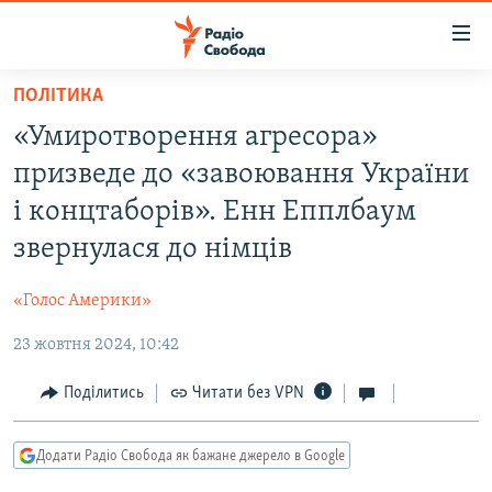
Доступність
посилання
Перейти
ПОЛІТИКА
до
РАДІО СВОБОДА – 70 РОКІВ
«Умиротворення агресора»
основного
ВСЕ ЗА ДОБУ
матеріалу
призведе до «завоювання України
СТАТТІ
Перейти
і концтаборів». Енн Епплбаум
до
ВІЙНА
ПОЛІТИКА
звернулася до німців
основної
РОСІЙСЬКА «ФІЛЬТРАЦІЯ»
ЕКОНОМІКА
навігації
«Голос Америки»
Перейти
ДОНБАС.РЕАЛІЇ
СУСПІЛЬСТВО
до
23 жовтня 2024, 10:42
КРИМ.РЕАЛІЇ
КУЛЬТУРА
пошуку
ТИ ЯК?
Поділитись
Читати без VPN
СПОРТ
СХЕМИ
УКРАЇНА
Додати Радіо Свобода як бажане джерело в Google
КИТАЙ.ВИКЛИКИ
СВІТ