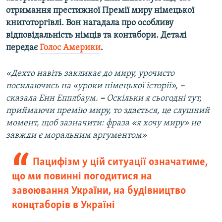
Усі сайти RFE/RL
отримання престижної Премії миру німецької
книготоргівлі. Вон нагадала про особливу
відповідальність німців та контабори. Деталі
передає
Голос Америки
.
«Дехто навіть закликає до миру, урочисто
посилаючись на «уроки німецької історії»,
–
сказала Енн Епплбаум.
–
Оскільки я сьогодні тут,
приймаючи премію миру, то здається, це слушний
момент, щоб зазначити: фраза «я хочу миру» не
завжди є моральним аргументом»
Пацифізм у цій ситуації означатиме,
що ми повинні погодитися на
завоювання України, на будівництво
концтаборів в Україні