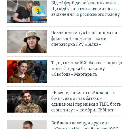
Від ейфорії до небажання жити.
Що відбувається з людьми після
звільнення із російського полону
Чоловік загинув і вона пішла на
фронт. «Це помста» – каже
операторка FPV «Білка»
Та, що планує бій. Як воює і про що
мріє офіцерка батальйону
«Свобода» Маргарита
«Боляче, що мого найкращого
бійця, який став батьком-
одинаком і перевівся в ТЦК, б’ють
свої в тилу» – комбриг Габінет
Вийшов з полону, а дружина
виїхала до Польщі. Як після 1000