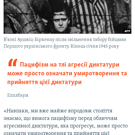
В’язні Аушвіц-Біркенау після звільнення табору бійцями
Першого українського фронту. Кінець січня 1945 року
Пацифізм на тлі агресії диктатури
може просто означати умиротворення та
прийняття цієї диктатури
Епплбаум
«Навпаки, ми вже майже впродовж століття
знаємо, що вимога пацифізму перед обличчям
агресивної диктатури, яка прогресує, може просто
означати умиротворення та прийняття цієї