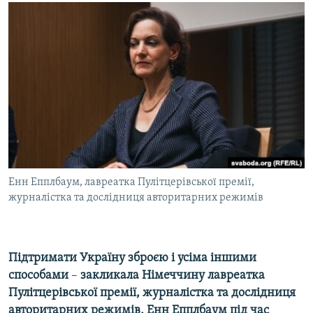
МУЛЬТИМЕДІА
ФОТО
СПЕЦПРОЄКТИ
ПОДКАСТИ
КРИМ РЕАЛІЇ
РУС
УКР
Енн Епплбаум, лавреатка Пулітцерівської премії,
КТАТ
журналістка та дослідниця авторитарних режимів
ДОЛУЧАЙСЯ!
Підтримати Україну зброєю і усіма іншими
способами
–
закликала Німеччину лавреатка
Пулітцерівської премії, журналістка та дослідниця
авторитарних режимів, Енн Епплбаум під час