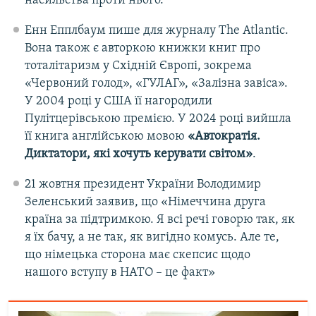
насильства проти нього.
Енн Епплбаум пише для журналу The Atlantic.
Вона також є авторкою книжки книг про
тоталітаризм у Східній Європі, зокрема
«Червоний голод», «ГУЛАГ», «Залізна завіса».
У 2004 році у США її нагородили
Пулітцерівською премією. У 2024 році вийшла
її книга англійською мовою
«Автократія.
Диктатори, які хочуть керувати світом»
.
21 жовтня президент України Володимир
Зеленський заявив, що «Німеччина друга
країна за підтримкою. Я всі речі говорю так, як
я їх бачу, а не так, як вигідно комусь. Але те,
що німецька сторона має скепсис щодо
нашого вступу в НАТО – це факт»