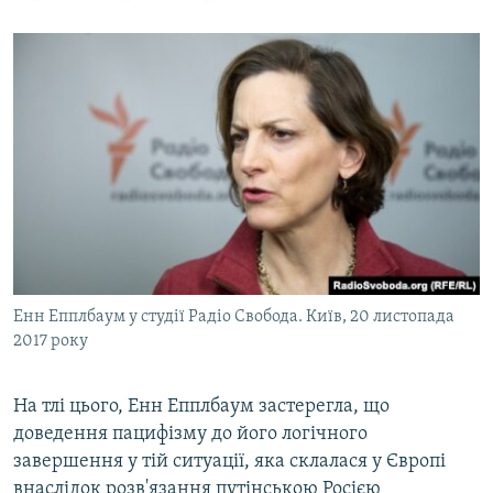
Енн Епплбаум у студії Радіо Свобода. Київ, 20 листопада
2017 року
На тлі цього, Енн Епплбаум застерегла, що
доведення пацифізму до його логічного
завершення у тій ситуації, яка склалася у Європі
внаслідок розв'язання путінською Росією