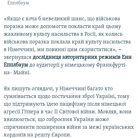
Епплбаум
«Якщо є хоча б невеликий шанс, що військова
поразка може допомогти покласти край цьому
жахливому культу насильства в Росії, як колись
військова поразка поклала край культу насильства
в Німеччині, ми повинні цим скористатися»,
–
звернулася
дослідниця авторитарних режимів Енн
Епплбаум
до аудиторії у німецькому Франкфурті-
на- Майні.
Як пишуть оглядачі, у Німеччині багато хто
сумнівається щодо постачання зброї Україні, тому
що підтримують ідею пацифізму після німецької
агресії Гітлера в час II Світової війни. Мовляв, вони
хвилюються, що озброєння України може
спричинити поширення війни за межі українських
кордонів на решту Європи.