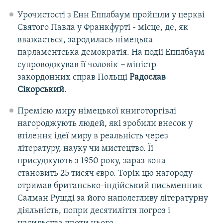
Урочистості з Енн Епплбаум пройшли у церкві
Святого Павла у Франкфурті - місце, де, як
вважається, зародилась німецька
парламентська демократія. На події Епплбаум
супроводжував її чоловік
–
міністр
закордонних справ Польщі
Радослав
Сікорський
.
Премією миру німецької книготоргівлі
нагороджують людей, які зробили внесок у
втілення ідеї миру в реальність через
літературу, науку чи мистецтво. Її
присуджують з 1950 року, зараз вона
становить 25 тисяч євро. Торік цю нагороду
отримав британсько-індійський письменник
Салман Рушді за його наполегливу літературну
діяльність, попри десятиліття погроз і