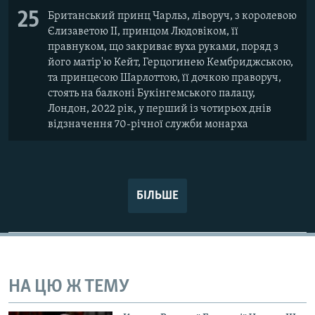
25
Британський принц Чарльз, ліворуч, з королевою
Єлизаветою II, принцом Людовіком, її
правнуком, що закриває вуха руками, поряд з
його матір'ю Кейт, Герцогинею Кембриджською,
та принцесою Шарлоттою, її дочкою праворуч,
стоять на балконі Букінгемського палацу,
Лондон, 2022 рік, у перший із чотирьох днів
відзначення 70-річної служби монарха
БІЛЬШЕ
НА ЦЮ Ж ТЕМУ