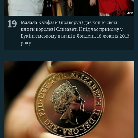
19
Малала Юсуфзай (праворуч) дає копію своєї
книги королеві Єлизаветі II під час прийому у
Букінгемському палаці в Лондоні, 18 жовтня 2013
року