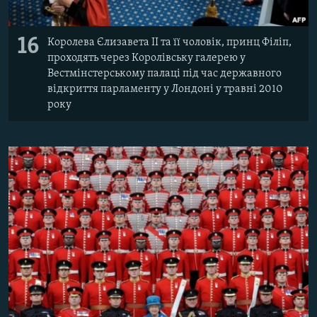
16
Королева Єлизавета II та її чоловік, принц Філіп,
проходять через Королівську галерею у
Вестмінстерському палаці під час державного
відкриття парламенту у Лондоні у травні 2010
року