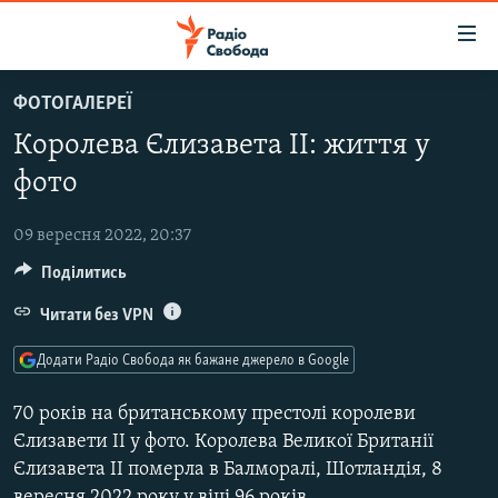
Доступність
посилання
Перейти
ФОТОГАЛЕРЕЇ
до
РАДІО СВОБОДА – 70 РОКІВ
Королева Єлизавета II: життя у
основного
ВСЕ ЗА ДОБУ
матеріалу
фото
СТАТТІ
Перейти
до
09 вересня 2022, 20:37
ВІЙНА
ПОЛІТИКА
основної
Поділитись
РОСІЙСЬКА «ФІЛЬТРАЦІЯ»
ЕКОНОМІКА
навігації
Перейти
Читати без VPN
ДОНБАС.РЕАЛІЇ
СУСПІЛЬСТВО
до
КРИМ.РЕАЛІЇ
КУЛЬТУРА
Додати Радіо Свобода як бажане джерело в Google
пошуку
ТИ ЯК?
СПОРТ
70 років на британському престолі королеви
СХЕМИ
УКРАЇНА
Єлизавети II у фото. Королева Великої Британії
Єлизавета II померла в Балморалі, Шотландія, 8
КИТАЙ.ВИКЛИКИ
СВІТ
вересня 2022 року у віці 96 років.