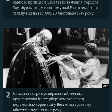
навколо принцеси Єлизавети та Філіпа, герцога
Усі сайти RFE/RL
Единбурзького, у тронному залі Букінгемського
палацу в день весілля, 20 листопада 1947 року
2
Єлизавета отримує державний меч від
архієпископа Кентерберійського перед
церемонією коронації у Вестмінстерському
абатстві 2 червня 1953 року