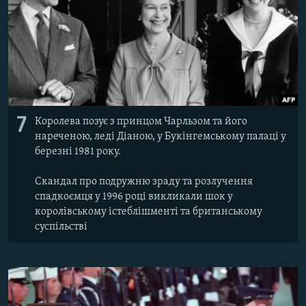
7
Королева позує з принцом Чарльзом та його
нареченою, леді Діаною, у Букінгемському палаці у
березні 1981 року.
Скандал про подружню зраду та розлучення
спадкоємця у 1996 році викликали шок у
королівському істеблішменті та британському
суспільстві