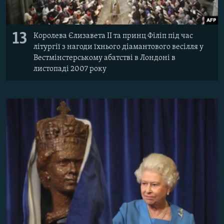
13
Королева Єлизавета II та принц Філіп під час
літургії з нагоди їхнього діамантового весілля у
Вестмінстерському абатстві в Лондоні в
листопаді 2007 року