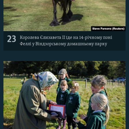
23
Королева Єлизавета II їде на 14-річному поні
Феллі у Віндзорському домашньому парку