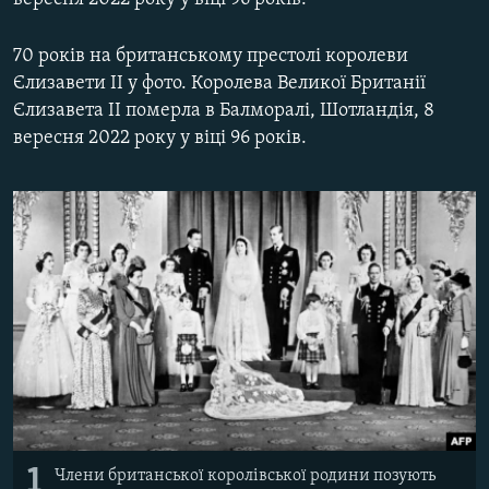
МУЛЬТИМЕДІА
70 років на британському престолі королеви
ФОТО
Єлизавети II у фото. Королева Великої Британії
СПЕЦПРОЄКТИ
Єлизавета II померла в Балморалі, Шотландія, 8
ПОДКАСТИ
вересня 2022 року у віці 96 років.
КРИМ РЕАЛІЇ
РУС
УКР
КТАТ
ДОЛУЧАЙСЯ!
1
Члени британської королівської родини позують