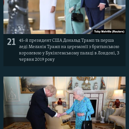
21
45-й президент США Дональд Трамп та перша
леді Меланія Трамп на церемонії з британською
королевою у Букінгемському палаці в Лондоні, З
червня 2019 року