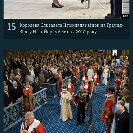
15
Королева Єлизавета II покладає вінок на Граунд-
Зіро у Нью-Йорку 6 липня 2010 року