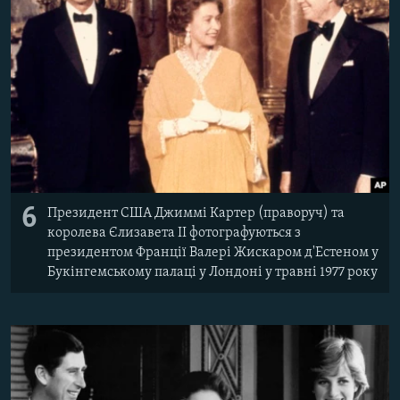
6
Президент США Джиммі Картер (праворуч) та
королева Єлизавета II фотографуються з
президентом Франції Валері Жискаром д'Естеном у
Букінгемському палаці у Лондоні у травні 1977 року