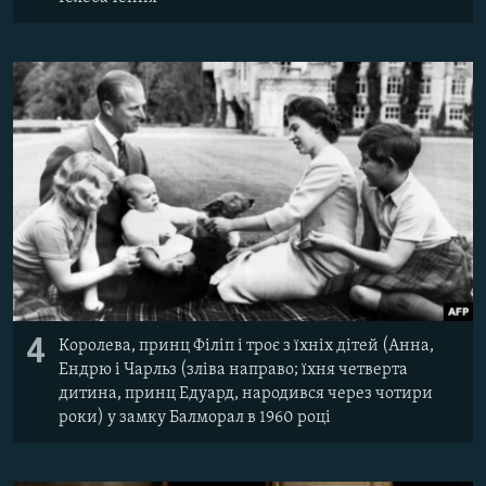
4
Королева, принц Філіп і троє з їхніх дітей (Анна,
Ендрю і Чарльз (зліва направо; їхня четверта
дитина, принц Едуард, народився через чотири
роки) у замку Балморал в 1960 році