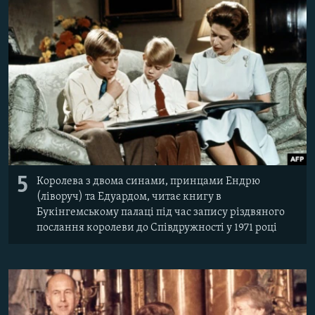
5
Королева з двома синами, принцами Ендрю
(ліворуч) та Едуардом, читає книгу в
Букінгемському палаці під час запису різдвяного
послання королеви до Співдружності у 1971 році