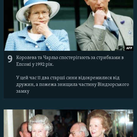
9
Королева та Чарльз спостерігають за стрибками в
Епсомі у 1992 рік.
У цей час її два старші сини відокремилися від
дружин, а пожежа знищила частину Віндзорського
замку