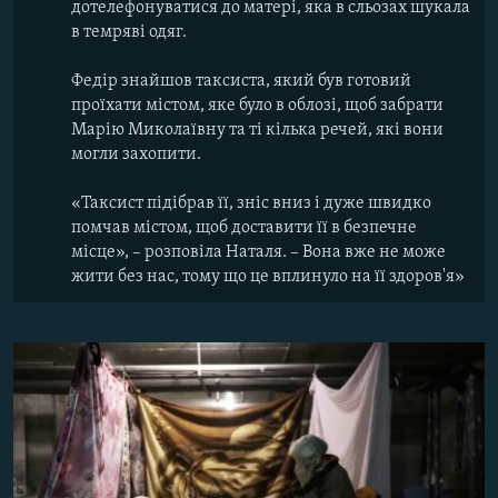
дотелефонуватися до матері, яка в сльозах шукала
в темряві одяг.
Федір знайшов таксиста, який був готовий
проїхати містом, яке було в облозі, щоб забрати
Марію Миколаївну та ті кілька речей, які вони
могли захопити.
«Таксист підібрав її, зніс вниз і дуже швидко
помчав містом, щоб доставити її в безпечне
місце», – розповіла Наталя. – Вона вже не може
жити без нас, тому що це вплинуло на її здоров'я»