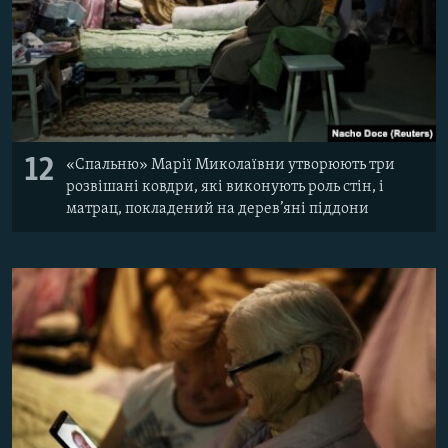
12
«Спальню» Марії Миколаївни утворюють три
розвішані ковдри, які виконують роль стін, і
матрац, покладений на дерев’яні піддони