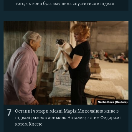
того, як вона була змушена спуститися в підвал
7
Останні чотири місяці Марія Миколаївна живе в
підвалі разом з донькою Наталею, зятем Федором і
котом Кисею