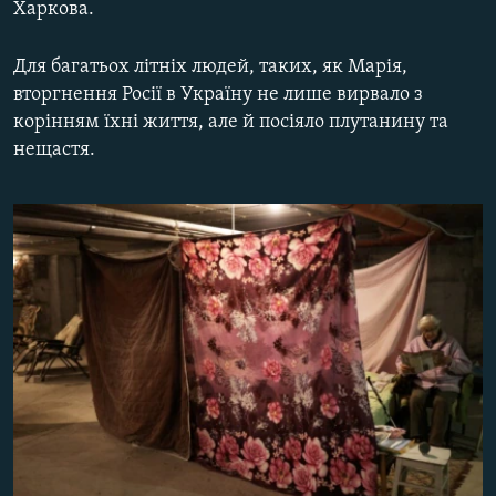
Харкова.
МУЛЬТИМЕДІА
ФОТО
Для багатьох літніх людей, таких, як Марія,
вторгнення Росії в Україну не лише вирвало з
СПЕЦПРОЄКТИ
корінням їхні життя, але й посіяло плутанину та
ПОДКАСТИ
нещастя.
КРИМ РЕАЛІЇ
РУС
УКР
КТАТ
ДОЛУЧАЙСЯ!