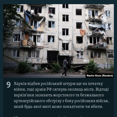
9
Харків відбив російський штурм ще на початку
війни, тоді армія РФ сягнула околиць міста. Відтоді
харків’яни зазнають жорстокого та безжального
артилерійського обстрілу з боку російських військ,
який будь-якої миті може покалічити чи вбити.