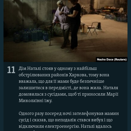
11
Дім Наталі стояв у одному з найбільш
обстрілюваних районів Харкова, тому вона
вважала, що для її мами буде безпечніше
залишитися в передмісті, де вона жила. Наталя
домовилася з сусідами, щоб ті приносили Марії
Миколаївні їжу.
Одного разу посеред ночі зателефонував мамин
сусід і сказав, що неподалік стався вибух і що
відключили електроенергію. Наталі вдалось