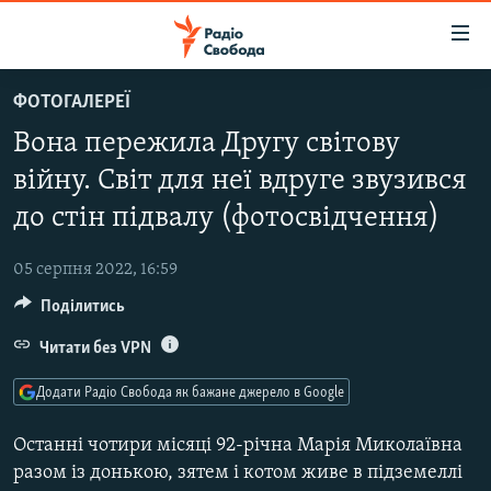
Доступність
посилання
Перейти
ФОТОГАЛЕРЕЇ
до
РАДІО СВОБОДА – 70 РОКІВ
Вона пережила Другу світову
основного
ВСЕ ЗА ДОБУ
матеріалу
війну. Світ для неї вдруге звузився
СТАТТІ
Перейти
до стін підвалу (фотосвідчення)
до
ВІЙНА
ПОЛІТИКА
основної
05 серпня 2022, 16:59
РОСІЙСЬКА «ФІЛЬТРАЦІЯ»
ЕКОНОМІКА
навігації
Перейти
Поділитись
ДОНБАС.РЕАЛІЇ
СУСПІЛЬСТВО
до
Читати без VPN
КРИМ.РЕАЛІЇ
КУЛЬТУРА
пошуку
ТИ ЯК?
СПОРТ
Додати Радіо Свобода як бажане джерело в Google
СХЕМИ
УКРАЇНА
Останні чотири місяці 92-річна Марія Миколаївна
КИТАЙ.ВИКЛИКИ
разом із донькою, зятем і котом живе в підземеллі
СВІТ