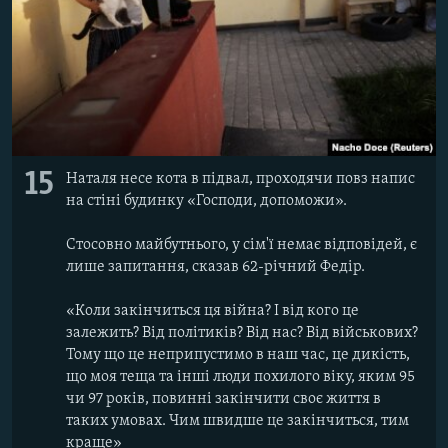
15
Наталя несе кота в підвал, проходячи повз напис
на стіні будинку «Господи, допоможи».
Стосовно майбутнього, у сім'ї немає відповідей, є
лише запитання, сказав 62-річний Федір.
«Коли закінчиться ця війна? І від кого це
залежить? Від політиків? Від нас? Від військових?
Тому що це неприпустимо в наш час, це дикість,
що моя теща та інші люди похилого віку, яким 95
чи 97 років, повинні закінчити своє життя в
таких умовах. Чим швидше це закінчиться, тим
краще»