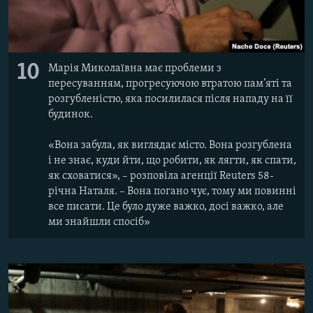
10
Марія Миколаївна має проблеми з
пересуванням, прогресуючою втратою пам’яті та
розгубленістю, яка посилилася після нападу на її
будинок.
«Вона забула, як виглядає місто. Вона розгублена
і не знає, куди йти, що робити, як лягти, як спати,
як сховатися», – розповіла агенції Reuters 58-
річна Наталя. – Вона погано чує, тому ми повинні
все писати. Це було дуже важко, досі важко, але
ми знайшли спосіб»