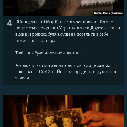
4
Війна для пані Марії не є чимось новим. Під час
нацистської окупації України в часи Другої світової
війни її родина була змушена поселити в себе
німецького офіцера.
Тоді вона була молодою дівчиною.
А чоловік, за якого вона зрештою вийде заміж,
воював на тій війні. Його нагороди нагадують про
ті часи