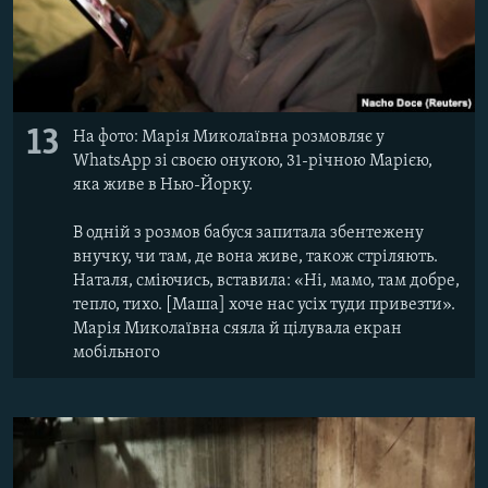
13
На фото: Марія Миколаївна розмовляє у
WhatsApp зі своєю онукою, 31-річною Марією,
яка живе в Нью-Йорку.
В одній з розмов бабуся запитала збентежену
внучку, чи там, де вона живе, також стріляють.
Наталя, сміючись, вставила: «Ні, мамо, там добре,
тепло, тихо. [Маша] хоче нас усіх туди привезти».
Марія Миколаївна сяяла й цілувала екран
мобільного