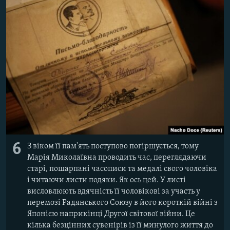
6
З віком її пам'ять поступово погіршується, тому
Марія Миколаївна проводить час, переглядаючи
старі, пошарпані часописи та медалі свого чоловіка
і читаючи листи подяки. Як ось цей. У листі
висловлюють вдячність її чоловікові за участь у
перемозі Радянського Союзу в його короткій війні з
Японією наприкінці Другої світової війни. Це
кілька безцінних сувенірів із її минулого життя до