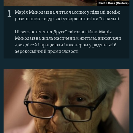
Усі сайти RFE/RL
1
Марія Миколаївна читає часопис у підвалі поміж
розвішаних ковдр, які утворюють стіни її спальні.
Після закінчення Другої світової війни Марія
Миколаївна жила насиченим життям, виховуючи
двох дітей і працюючи інженером у радянській
аерокосмічній промисловості