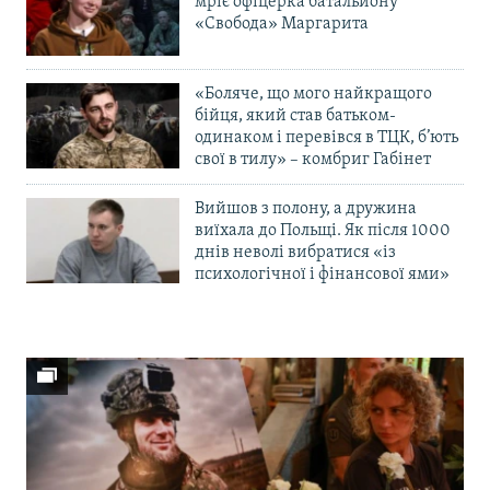
мріє офіцерка батальйону
«Свобода» Маргарита
«Боляче, що мого найкращого
бійця, який став батьком-
одинаком і перевівся в ТЦК, б’ють
свої в тилу» – комбриг Габінет
Вийшов з полону, а дружина
виїхала до Польщі. Як після 1000
днів неволі вибратися «із
психологічної і фінансової ями»