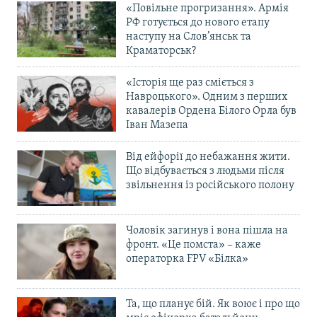
«Повільне прогризання». Армія
РФ готується до нового етапу
наступу на Слов’янськ та
Краматорськ?
«Історія ще раз сміється з
Навроцького». Одним з перших
кавалерів Ордена Білого Орла був
Іван Мазепа
Від ейфорії до небажання жити.
Що відбувається з людьми після
звільнення із російського полону
Чоловік загинув і вона пішла на
фронт. «Це помста» – каже
операторка FPV «Білка»
Та, що планує бій. Як воює і про що