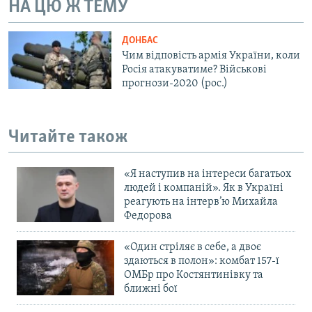
НА ЦЮ Ж ТЕМУ
Усі сайти RFE/RL
ДОНБАС
Чим відповість армія України, коли
Росія атакуватиме? Військові
прогнози-2020 (рос.)
Читайте також
«Я наступив на інтереси багатьох
людей і компаній». Як в Україні
реагують на інтерв’ю Михайла
Федорова
«Один стріляє в себе, а двоє
здаються в полон»: комбат 157-ї
ОМБр про Костянтинівку та
ближні бої