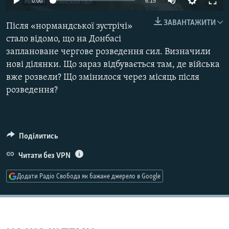
0:00
6:15
МУЛЬТИМЕДІА
ЗАВАНТАЖИТИ
Після «нормандської зустрічі»
ФОТО
стало відомо, що на Донбасі
СПЕЦПРОЄКТИ
заплановане чергове розведення сил. Визначили
нові ділянки. Що зараз відбувається там, де війська
ПОДКАСТИ
вже розвели? Що змінилося через місяць після
розведення?
КРИМ РЕАЛІЇ
РУС
УКР
Поділитись
КТАТ
Читати без VPN
ДОЛУЧАЙСЯ!
Додати Радіо Свобода як бажане джерело в Google