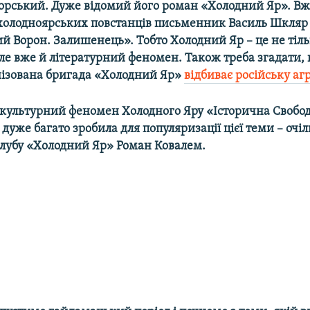
Горський. Дуже відомий його роман «Холодний Яр». Вж
 холодноярських повстанців письменник Василь Шкляр
й Ворон. Залишенець». Тобто Холодний Яр – це не тіл
ле вже й літературний феномен. Також треба згадати, 
ізована бригада «Холодний Яр»
відбиває російську аг
-культурний феномен Холодного Яру «Історична Свобод
дуже багато зробила для популяризації цієї теми – оч
клубу «Холодний Яр» Роман Ковалем.