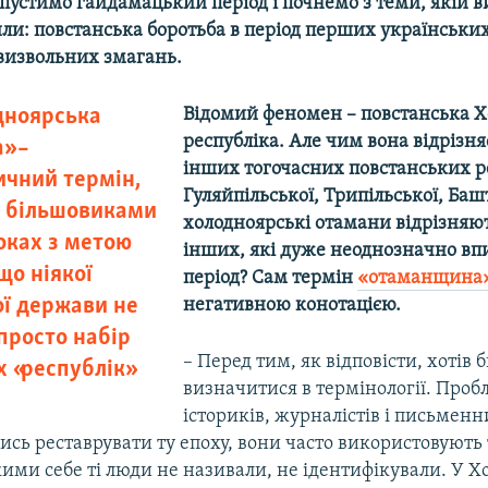
пустимо гайдамацький період і почнемо з теми, якій в
ли: повстанська боротьба в період перших українськи
визвольних змагань.
дноярська
Відомий феномен – повстанська 
республіка. Але чим вона відрізня
» –
інших тогочасних повстанських р
ичний термін,
Гуляйпільської, Трипільської, Ба
 більшовиками
холодноярські отамани відрізняют
оках з метою
інших, які дуже неоднозначно впи
що ніякої
період? Сам термін
«отаманщина
ої держави не
негативною конотацією.
 просто набір
– Перед тим, як відповісти, хотів 
 «республік»
визначитися в термінології. Про
істориків, журналістів і письменни
сь реставрувати ту епоху, вони часто використовують
кими себе ті люди не називали, не ідентифікували. У 