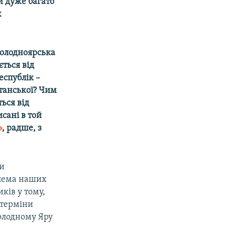
и дуже багато
х
Холодноярська
ється від
еспублік –
штанської? Чим
ься від
сані в той
»
, радше, з
би
блема наших
ків у тому,
 терміни
Холодному Яру