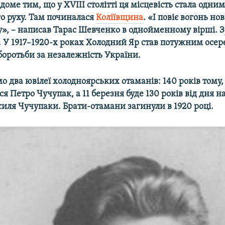
доме тим, що у ХVІІІ столітті ця місцевість стала одним
о руху. Там починалася
Коліївщина
. «І повіє вогонь но
у», – написав Тарас Шевченко в однойменному вірші. 
я. У 1917–1920-х роках Холодний Яр став потужним осе
боротьби за незалежність України.
о два ювілеї холодноярських отаманів: 140 років тому, 
ся Петро Чучупак, а 11 березня буде 130 років від дня
силя Чучупаки. Брати-отамани загинули в 1920 році.