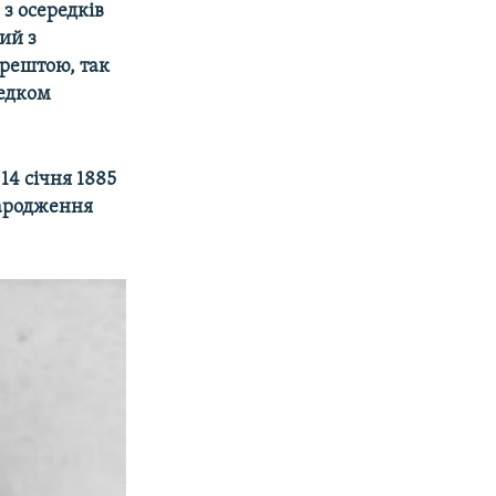
 з осередків
вий з
Зрештою, так
редком
14 січня 1885
 народження