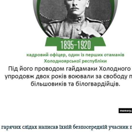
по гарячих слідах написав їхній безпосередній учасни