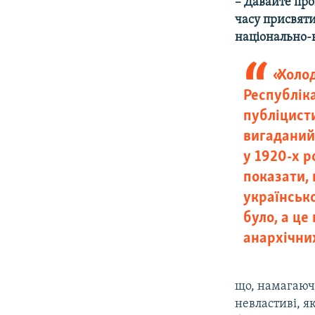
– Давайте про
часу присвяти
національно-
«Холо
Республіка
публіцист
вигаданий
у 1920-х р
показати, 
українськ
було, а це
анархічних
що, намагаючи
невластиві, я