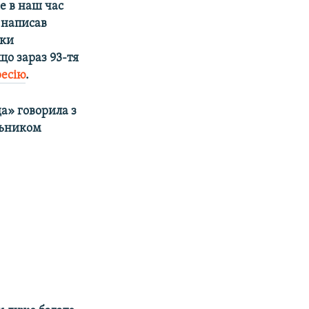
е в наш час
 написав
ьки
що зараз 93-тя
ресію
.
а» говорила з
ільником