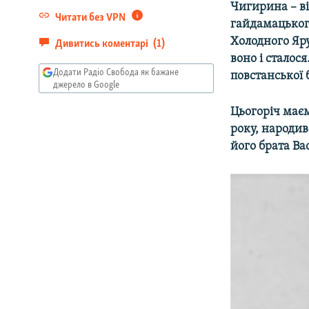
Чигирина – ві
Читати без VPN
гайдамацьког
Холодного Яр
Дивитись коментарі
(1)
воно і сталос
Додати Радіо Свобода як бажане
повстанської 
джерело в Google
Цьогоріч маєм
року, народив
його брата Ва