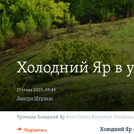
МУЛЬТИМЕДІА
ФОТО
СПЕЦПРОЄКТИ
ПОДКАСТИ
Холодний Яр в ук
27 січня 2025, 09:45
Дмитро Шурхало
Урочище Холодний Яр
Фото:Serhiy Krynytsya (Haidam
Холодний Яр –
Поділитись