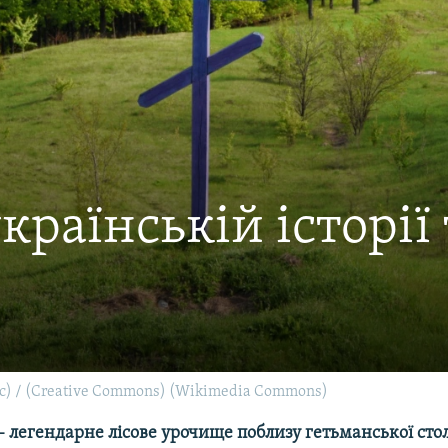
раїнській історії 
ac) / (Creative Commons) (Wikimedia Commons)
 легендарне лісове урочище поблизу гетьманської сто