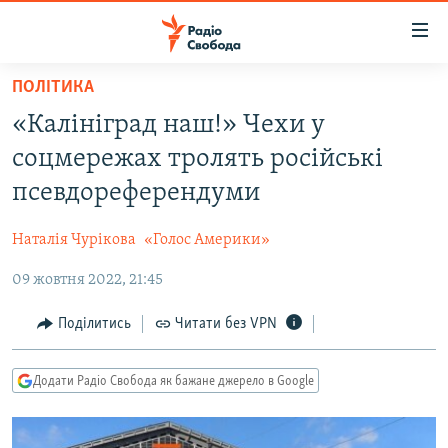
Доступність
посилання
Перейти
ПОЛІТИКА
до
РАДІО СВОБОДА – 70 РОКІВ
«Калініград наш!» Чехи у
основного
ВСЕ ЗА ДОБУ
матеріалу
соцмережах тролять російські
СТАТТІ
Перейти
псевдореферендуми
до
ВІЙНА
ПОЛІТИКА
основної
Наталія Чурікова
«Голос Америки»
РОСІЙСЬКА «ФІЛЬТРАЦІЯ»
ЕКОНОМІКА
навігації
Перейти
09 жовтня 2022, 21:45
ДОНБАС.РЕАЛІЇ
СУСПІЛЬСТВО
до
КРИМ.РЕАЛІЇ
КУЛЬТУРА
Поділитись
Читати без VPN
пошуку
ТИ ЯК?
СПОРТ
Додати Радіо Свобода як бажане джерело в Google
СХЕМИ
УКРАЇНА
ПРИАЗОВ’Я
СВІТ