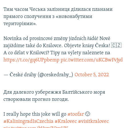
Тим часом Чеська залізниця ділилася планами
прямого сполучення з «новонабутими
територіями».
Novinka od prosincové změny jízdních řádů! Nově
zajíždíme také do Královce. Objevte krásy Česka! 🇨🇿
A co dělat v Královci? Tipy na výlety naleznete na
https://t.co/gq6UPpbemp
pic.twitter.com/uKCBwFvJyd
— České dráhy (@ceskedrahy_)
October 5, 2022
Для далекого узбережжя Балтійського моря
створювали прогноз погоди.
I really hope this joke will go
#toofar
🙂
#KaliningradIsCzechia
#Kralovec
#visitkralovec