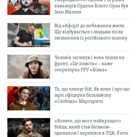
кавалерів Ордена Білого Орла був
Іван Мазепа
Від ейфорії до небажання жити.
Що відбувається з людьми після
звільнення із російського полону
Чоловік загинув і вона пішла на
фронт. «Це помста» – каже
операторка FPV «Білка»
Та, що планує бій. Як воює і про що
мріє офіцерка батальйону
«Свобода» Маргарита
«Боляче, що мого найкращого
бійця, який став батьком-
одинаком і перевівся в ТЦК, б’ють