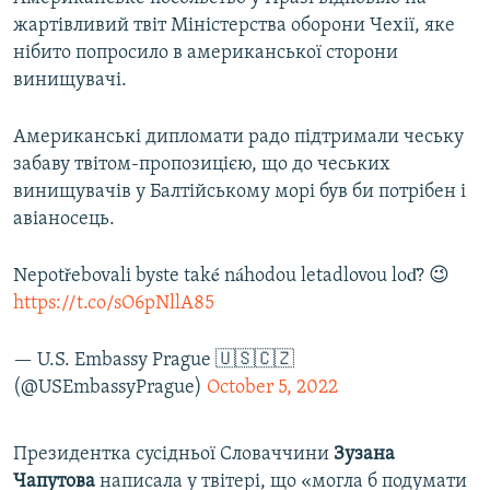
жартівливий твіт Міністерства оборони Чехії, яке
нібито попросило в американської сторони
винищувачі.
Американські дипломати радо підтримали чеську
забаву твітом-пропозицією, що до чеських
винищувачів у Балтійському морі був би потрібен і
авіаносець.
Nepotřebovali byste také náhodou letadlovou loď? 😉
https://t.co/sO6pNllA85
— U.S. Embassy Prague 🇺🇸🇨🇿
(@USEmbassyPrague)
October 5, 2022
Президентка сусідньої Словаччини
Зузана
Чапутова
написала у твітері, що «могла б подумати