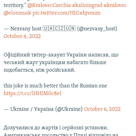
territory."
@KralovecCzechia
#kaliningrad
#kralovec
@elonmusk
pic.twitter.com/H1Gxhjvnum
— Nezvaný host 🇺🇦🇨🇿🇺🇳 (@nezvany_host)
October 4, 2022
Офіційний твітер-акаунт України написав, що
чеський жарт українцям набагато більше
подобається, ніж російський.
this joke is much better than the Russian one
https://t.co/lHHIM0c8eI
— Ukraine / Україна (@Ukraine)
October 6, 2022
Долучилися до жартів і серйозні установи.
Американське посольство у Празі відповіло на