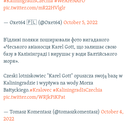
#KaliningradIsCzechia
#WeAreNAFO
pic.twitter.com/mR22HVlglr
— Oxet64 🇵🇱 (@Oxet64)
October 5, 2022
В'їдливі поляки поширювали фото вигаданого
«Чеського авіаносця Karel Gott, що залишає свою
базу в Калінінграді і вирушає у води Балтійського
моря».
Czeski lotniskowiec "Karel Gott" opuszcza swoją bazę w
Kaliningradzie i wypływa na wody Morza
Bałtyckiego.
#Kralovec
#KaliningradIsCzechia
pic.twitter.com/WRJkPiKPat
— Tomasz Komentasz (@tomaszkomentasz)
October 4,
2022