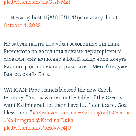
pic.twitter.com/uIaGszNMgF
— Nezvaný host 🇺🇦🇨🇿🇺🇳 (@nezvany_host)
October 4, 2022
Не забули навіть про «благословення» від папи
Римського на володіння новими територіями зі
словами: «Як написано в Біблії, якщо чехи хочуть
Калінінград, то нехай отримають... Мені байдуже.
Благослови їх Бог».
VATICAN: Pope Francis blessed the new Czech
territory: "As it is written in the Bible, if the Czechs
want Kaliningrad, let them have it... I don't care. God
bless them."
@KralovecCzechia
#KaliningradIsCzechia
#Kaliningrad
@KardinalDuka
pic.twitter.com/PpHoVwc4jU