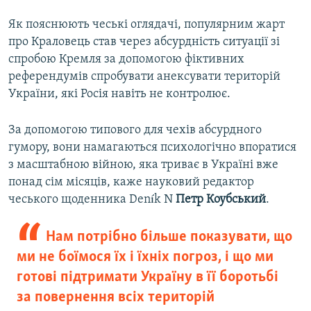
Як пояснюють чеські оглядачі, популярним жарт
про Краловець став через абсурдність ситуації зі
спробою Кремля за допомогою фіктивних
референдумів спробувати анексувати територій
України, які Росія навіть не контролює.
За допомогою типового для чехів абсурдного
гумору, вони намагаються психологічно впоратися
з масштабною війною, яка триває в Україні вже
понад сім місяців, каже науковий редактор
чеського щоденника Deník N
Петр Коубський
.
Нам потрібно більше показувати, що
ми не боїмося їх і їхніх погроз, і що ми
готові підтримати Україну в її боротьбі
за повернення всіх територій