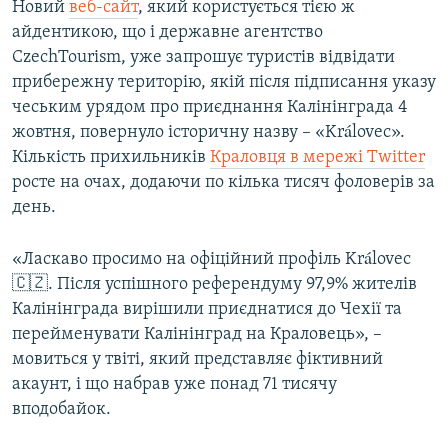
Новий
веб-сайт
, який користується тією ж
айдентикою, що і державне агентство
CzechTourism, уже запрошує туристів відвідати
прибережну територію, якій після підписання указу
чеським урядом про приєднання Калінінграда 4
жовтня, повернуло історичну назву – «Královec».
Кількість прихильників
Краловця в мережі Twitter
росте на очах, додаючи по кілька тисяч фоловерів за
день.
«Ласкаво просимо на офіційний профіль Královec
🇨🇿. Після успішного референдуму 97,9% жителів
Калінінграда вирішили приєднатися до Чехії та
перейменувати Калінінград на Краловець», –
мовиться у твіті, який представляє фіктивний
акаунт, і що набрав уже понад 71 тисячу
вподобайок.