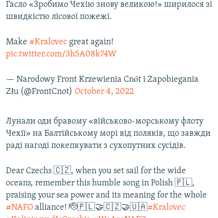
Гасло «Зробимо Чехію знову великою!» ширилося зі
швидкістю лісової пожежі.
Усі сайти RFE/RL
Make
#Kralovec
great again!
pic.twitter.com/3h5A08k74W
— Narodowy Front Krzewienia Cnót i Zapobiegania
Złu (@FrontCnot)
October 4, 2022
Лунали оди бравому «військово-морському флоту
Чехії» на Балтійському морі від поляків, що завжди
раді нагоді покепкувати з сухопутних сусідів.
Dear Czechs 🇨🇿, when you set sail for the wide
oceans, remember this humble song in Polish 🇵🇱,
praising your sea power and its meaning for the whole
#NAFO
alliance! 🫡🇵🇱🤝🇨🇿🤝🇺🇦
#Kralovec