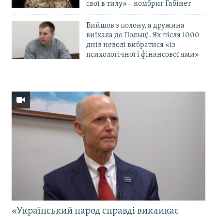
свої в тилу» – комбриг Габінет
Вийшов з полону, а дружина
виїхала до Польщі. Як після 1000
днів неволі вибратися «із
психологічної і фінансової ями»
«Український народ справді викликає