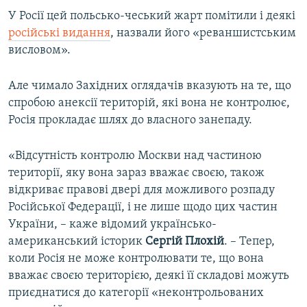
У Росії цей польсько-чеський жарт помітили і деякі
російські видання
, назвали його «реваншистським
висловом».
Але чимало Західних оглядачів вказують на те, що
спробою анексії територій, які вона не контролює,
Росія прокладає шлях до власного занепаду.
«Відсутність контролю Москви над частиною
території, яку вона зараз вважає своєю, також
відкриває правові двері для можливого розпаду
Російської Федерації, і не лише щодо цих частин
України, – каже відомий українсько-
американський історик
Сергій Плохій
. – Тепер,
коли Росія не може контролювати те, що вона
вважає своєю територією, деякі її складові можуть
приєднатися до категорії «неконтрольованих