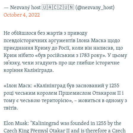
— Nezvaný host 🇺🇦🇨🇿🇺🇳 (@nezvany_host)
October 4, 2022
Не обійшлося без жартів з приводу
псевдоісторичних аргументів Ілона Маска щодо
приєднання Криму до Росії, коли він написав, що
Крим нібито «був російським з 1783 року». У цьому
зв’язку, чехи згадують про ще глибше історичне
коріння Калініграда.
«Ілон Маск: «Калінінград був заснований у 1255
році чеським королем Пршемислом Отакаром II і
тому є чеською територією», – мовиться в одному з
твітів.
Elon Musk: "Kaliningrad was founded in 1255 by the
Czech King Přemysl Otakar II and is therefore a Czech