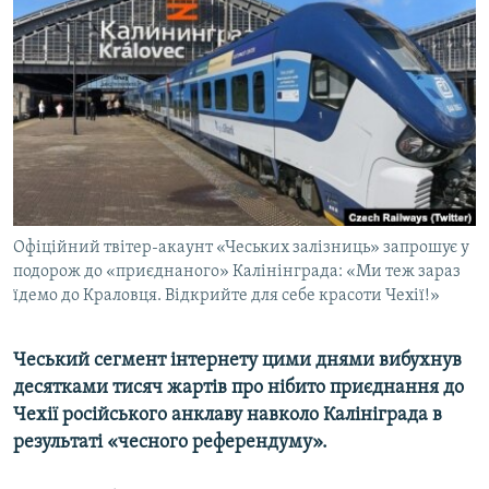
КИТАЙ.ВИКЛИКИ
МУЛЬТИМЕДІА
ФОТО
СПЕЦПРОЄКТИ
ПОДКАСТИ
КРИМ РЕАЛІЇ
Офіційний твітер-акаунт «Чеських залізниць» запрошує у
РУС
подорож до «приєднаного» Калінінграда: «Ми теж зараз
їдемо до Краловця. Відкрийте для себе красоти Чехії!»
УКР
КТАТ
Чеський сегмент інтернету цими днями вибухнув
десятками тисяч жартів про нібито приєднання до
ДОЛУЧАЙСЯ!
Чехії російського анклаву навколо Калініграда в
результаті «чесного референдуму».