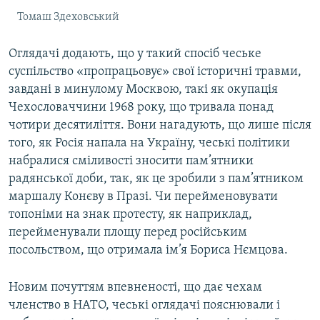
Томаш Здеховський
Оглядачі додають, що у такий спосіб чеське
суспільство «пропрацьовує» свої історичні травми,
завдані в минулому Москвою, такі як окупація
Чехословаччини 1968 року, що тривала понад
чотири десятиліття. Вони нагадують, що лише після
того, як Росія напала на Україну, чеські політики
набралися сміливості зносити пам’ятники
радянської доби, так, як це зробили з пам’ятником
маршалу Конєву в Празі. Чи перейменовувати
топоніми на знак протесту, як наприклад,
перейменували площу перед російським
посольством, що отримала ім’я Бориса Нємцова.
Новим почуттям впевненості, що дає чехам
членство в НАТО, чеські оглядачі пояснювали і