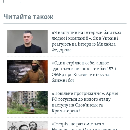
Читайте також
«Я наступив на інтереси багатьох
людей і компаній». Як в Україні
реагують на інтерв’ю Михайла
Федорова
«Один стріляє в себе, а двоє
здаються в полон»: комбат 157-ї
ОМБр про Костянтинівку та
ближні бої
«Повільне прогризання». Армія
РФ готується до нового етапу
наступу на Слов’янськ та
Краматорськ?
«Історія ще раз сміється з
Навроцького». Одним з перших