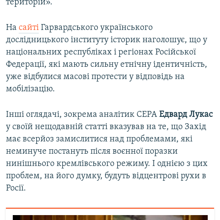
територій».
На
сайті
Гарвардського українського
дослідницького інституту історик наголошує, що у
національних республіках і регіонах Російської
Федерації, які мають сильну етнічну ідентичність,
уже відбулися масові протести у відповідь на
мобілізацію.
Інші оглядачі, зокрема аналітик CEPA
Едвард Лукас
у своїй нещодавній статті вказував на те, що Захід
має всерйоз замислитися над проблемами, які
неминуче постануть після воєнної поразки
нинішнього кремлівського режиму. І однією з цих
проблем, на його думку, будуть відцентрові рухи в
Росії.