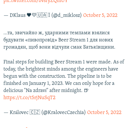
pic.twitter.com/bVsryZQmUY
— DKlaus 🖤💛🇺🇦 Ї (@d_miklosz)
October 5, 2022
...та, звичайно ж, ударними темпами взялися
будувати «пивопровід» Beer Stream 1 для нових
громадян, щоб вони відчули смак Батьківщини.
Final steps for building Beer Stream 1 were made. As of
today, the brightest minds among the engineers have
begun with the construction. The pipeline is to be
finished on January 1, 2023. We can only hope for a
delicious "Na zdraví" after midnight. 🍺
https://t.co/t5rjNuSqT2
— Královec 🇨🇿 (@KralovecCzechia)
October 5, 2022