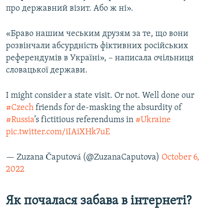
про державний візит. Або ж ні».
«Браво нашим чеським друзям за те, що вони
розвінчали абсурдність фіктивних російських
референдумів в Україні», – написала очільниця
словацької держави.
I might consider a state visit. Or not. Well done our
#Czech
friends for de-masking the absurdity of
#Russia
’s fictitious referendums in
#Ukraine
pic.twitter.com/iIAiXHk7uE
— Zuzana Čaputová (@ZuzanaCaputova)
October 6,
2022
Як почалася забава в інтернеті?