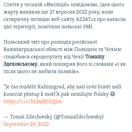
Стаття у чеській «Вікіпедії» повідомляє, ідея цього
жарту виникла ще 27 вересня 2022 року, коли
сатиричну петицію веб-сайту AZ247.cz про анексію
цієї території, помітили польські ЗМІ.
Польський твіт про розподіл російської
Калінінградської області між Польщею та Чехією
сподобався євродепутату від Чехії
Томашу
Здеховському
, який поширив його зі словами «і як
після цього не любити поляків».
“Je čas rozdělit Kaliningrad, aby naši čeští bratři měli
konečně přístup k moři”A pak nemilujte Polaky 😄
https://t.co/hLhyBDZQJm
— Tomáš Zdechovský (@TomasZdechovsky)
September 29, 2022