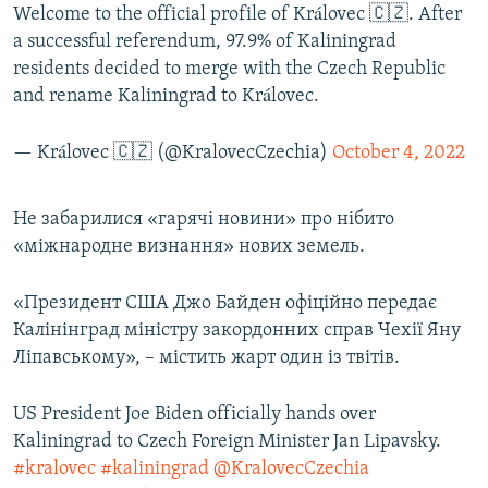
Welcome to the official profile of Královec 🇨🇿. After
a successful referendum, 97.9% of Kaliningrad
residents decided to merge with the Czech Republic
and rename Kaliningrad to Královec.
— Královec 🇨🇿 (@KralovecCzechia)
October 4, 2022
Не забарилися «гарячі новини» про нібито
«міжнародне визнання» нових земель.
«Президент США Джо Байден офіційно передає
Калінінград міністру закордонних справ Чехії Яну
Ліпавському», – містить жарт один із твітів.
US President Joe Biden officially hands over
Kaliningrad to Czech Foreign Minister Jan Lipavsky.
#kralovec
#kaliningrad
@KralovecCzechia