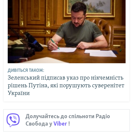
ДИВІТЬСЯ ТАКОЖ:
Зеленський підписав указ про нікчемність
рішень Путіна, які порушують суверенітет
України
Долучайтесь до спільноти Радіо
Свобода у
Viber
!