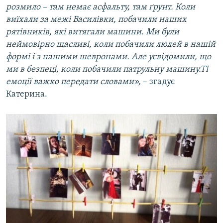
розмило – там немає асфальту, там ґрунт. Коли
виїхали за межі Василівки, побачили наших
рятівників, які витягали машини. Ми були
неймовірно щасливі, коли побачили людей в нашій
формі і з нашими шевронами. Але усвідомили, що
ми в безпеці, коли побачили патрульну машину.Ті
емоції важко передати словами»,
– згадує
Катерина.