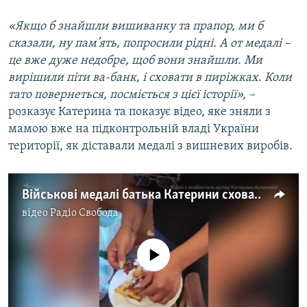
«Якщо б знайшли вишиванку та прапор, ми б
сказали, ну пам’ять, попросили рідні. А от медалі –
це вже дуже недобре, щоб вони знайшли. Ми
вирішили піти ва-банк, і сховати в пиріжках. Коли
тато повернеться, посміється з цієї історії», –
розказує Катерина та показує відео, яке зняли з
мамою вже на підконтрольній владі України
території, як діставали медалі з вишневих виробів.
Військові медалі батька Катерини сховали в пиріжках з вишнями
відео
Радіо Свобода
No media source currently available