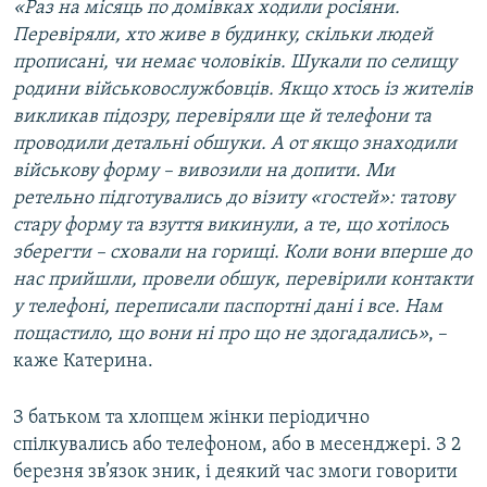
«Раз на місяць по домівках ходили росіяни.
Перевіряли, хто живе в будинку, скільки людей
прописані, чи немає чоловіків. Шукали по селищу
родини військовослужбовців. Якщо хтось із жителів
викликав підозру, перевіряли ще й телефони та
проводили детальні обшуки. А от якщо знаходили
військову форму – вивозили на допити. Ми
ретельно підготувались до візиту «
гостей
»
: татову
стару форму та взуття викинули, а те, що хотілось
зберегти – сховали на горищі. Коли вони вперше до
нас прийшли, провели обшук, перевірили контакти
у телефоні, переписали паспортні дані і все. Нам
пощастило, що вони ні про що не здогадались»
, –
каже Катерина.
З батьком та хлопцем жінки періодично
спілкувались або телефоном, або в месенджері. З 2
березня зв’язок зник, і деякий час змоги говорити