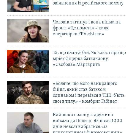
звільнення із російського полону
Чоловік загинув і вона пішла на
фронт. «Це помста» – каже
операторка FPV «Білка»
Та, що планує бій. Як воює і про що
мріє офіцерка батальйону
«Свобода» Маргарита
«Боляче, що мого найкращого
бійця, який став батьком-
одинаком і перевівся в ТЦК, б’ють
свої в тилу» – комбриг Габінет
Вийшов з полону, а дружина
виїхала до Польщі. Як після 1000
днів неволі вибратися «із
психологічної і фінансової ями»