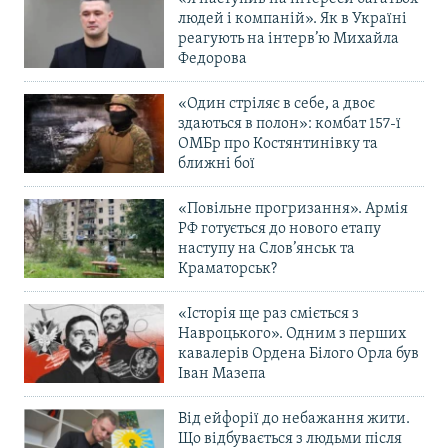
людей і компаній». Як в Україні
реагують на інтерв’ю Михайла
Федорова
«Один стріляє в себе, а двоє
здаються в полон»: комбат 157-ї
ОМБр про Костянтинівку та
ближні бої
«Повільне прогризання». Армія
РФ готується до нового етапу
наступу на Слов’янськ та
Краматорськ?
«Історія ще раз сміється з
Навроцького». Одним з перших
кавалерів Ордена Білого Орла був
Іван Мазепа
Від ейфорії до небажання жити.
Що відбувається з людьми після