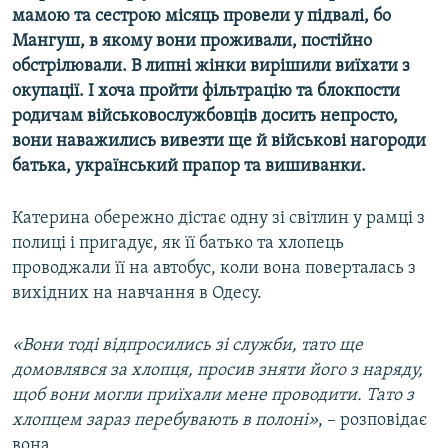
мамою та сестрою місяць провели у підвалі, бо
Усі сайти RFE/RL
Мангуш, в якому вони проживали, постійно
обстрілювали. В липні жінки вирішили виїхати з
окупації. І хоча пройти фільтрацію та блокпости
родичам військовослужбовців досить непросто,
вони наважились вивезти ще й військові нагороди
батька, український прапор та вишиванки.
Катерина обережно дістає одну зі світлин у рамці з
полиці і пригадує, як її батько та хлопець
проводжали її на автобус, коли вона поверталась з
вихідних на навчання в Одесу.
«Вони тоді відпросились зі служби, тато ще
домовлявся за хлопця, просив зняти його з наряду,
щоб вони могли приїхали мене проводити. Тато з
хлопцем зараз перебувають в полоні»
, – розповідає
вона.