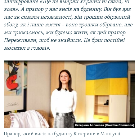
зашифроване
«
Ще не вмерли України ні слава, ні
воля
»
. А прапор у нас висів на будинку. Він був для
нас як символ незламності, він трошки обірваний
збоку, як і наше життя – воно трошки обірване, але
ми тримаємось, ми будемо жити, як цей прапор.
Переживали, щоб не знайшли. Це були постійні
молитви в голові».
Прапор, який висів на будинку Катерини в Мангуші