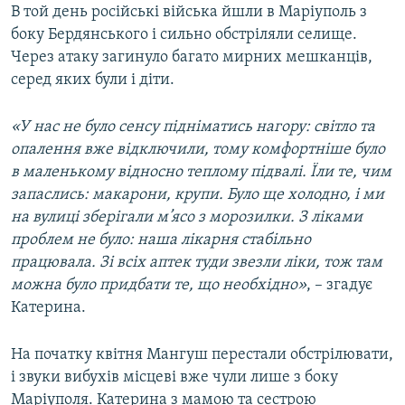
В той день російські війська йшли в Маріуполь з
боку Бердянського і сильно обстріляли селище.
Через атаку загинуло багато мирних мешканців,
серед яких були і діти.
«У нас не було сенсу підніматись нагору: світло та
опалення вже відключили, тому комфортніше було
в маленькому відносно теплому підвалі. Їли те, чим
запаслись: макарони, крупи. Було ще холодно, і ми
на вулиці зберігали м’ясо з морозилки. З ліками
проблем не було: наша лікарня стабільно
працювала. Зі всіх аптек туди звезли ліки, тож там
можна було придбати те, що необхідно»
, – згадує
Катерина.
На початку квітня Мангуш перестали обстрілювати,
і звуки вибухів місцеві вже чули лише з боку
Маріуполя. Катерина з мамою та сестрою