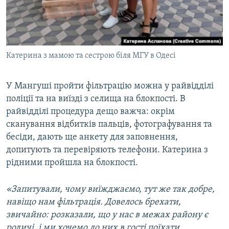
Катерина з мамою та сестрою біля МГУ в Одесі
У Мангуші пройти фільтрацію можна у райвідділі
поліції та на виїзді з селища на блокпості. В
райвідділі процедура дещо важча: окрім
сканування відбитків пальців, фотографування та
бесіди, дають ще анкету для заповнення,
допитують та перевіряють телефони. Катерина з
рідними пройшла на блокпості.
«Запитували, чому виїжджаємо, тут же так добре,
навіщо нам фільтрація
.
Довелось брехати,
звичайно: розказали, що у нас в межах району є
родичі, і ми хочемо до них в гості поїхати.