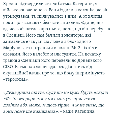
Хреста підтвердили статус батька Катерини, як
військовополоненого. Вони їздили в колонію, де він
утримувався, та спілкувались з ним. А от хлопця
поки що вважають безвісти зниклим. Єдине, що
вдалось дізнатись про нього, це те, що він перебував
в Оленівці. Його там бачили волонтери, які
займались евакуацією людей з блокадного
Маріуполя та потрапили в полон РФ. За їхніми
словами, його начебто мали судити. На початку
травня з Оленівки його перевели до Донецького
СІЗО. Батькам хлопця вдалось дізнатись від
окупаційної влади про те, що йому інкримінують
«тероризм».
«Дуже дивна стаття. Суд
у
ще не було. Йдуть
«
слідчі
дії
»
. За
«
тероризм
»
у них можуть присудити
довічне
або, може, й щось гірше, я ж не знаю, що
вони йому ще навішають»,
– каже Катерина.