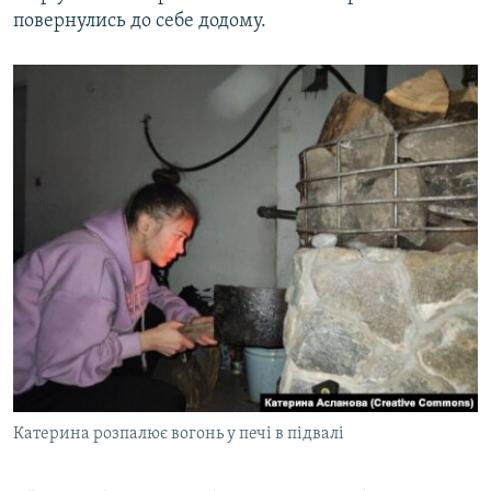
повернулись до себе додому.
Катерина розпалює вогонь у печі в підвалі