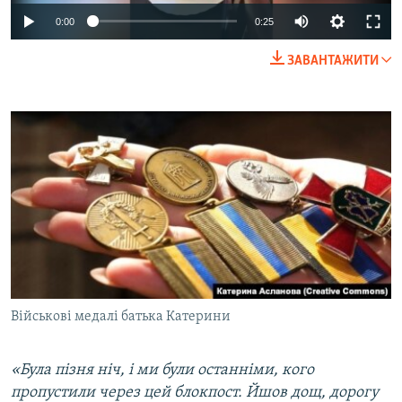
Auto
0:00
0:25
240p
ЗАВАНТАЖИТИ
360p
Auto
240p
360p
480p
480p
720p
720p
1080p
1080p
Військові медалі батька Катерини
«Була пізня ніч, і ми були останніми, кого
пропустили через цей блокпост. Йшов дощ, дорогу