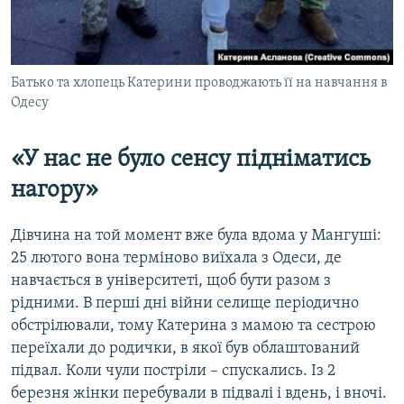
Батько та хлопець Катерини проводжають її на навчання в
Одесу
«У нас не було сенсу підніматись
нагору»
Дівчина на той момент вже була вдома у Мангуші:
25 лютого вона терміново виїхала з Одеси, де
навчається в університеті, щоб бути разом з
рідними. В перші дні війни селище періодично
обстрілювали, тому Катерина з мамою та сестрою
переїхали до родички, в якої був облаштований
підвал. Коли чули постріли – спускались. Із 2
березня жінки перебували в підвалі і вдень, і вночі.