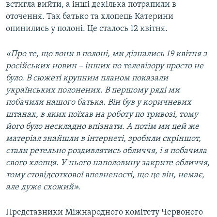
встигла вийти, а інші декілька потрапили в
оточення. Так батько та хлопець Катерини
опинились у полоні. Це сталось 12 квітня.
«Про те, що вони в полоні, ми дізнались 19 квітня з
російських новин – інших по телевізору просто не
було. В сюжеті крупним планом показали
українських полонених. В першому ряді ми
побачили нашого батька. Він був у коричневих
штанах, в яких поїхав на роботу по тривозі, тому
його було нескладно впізнати. А потім ми цей же
матеріал знайшли в інтернеті, зробили скріншот,
стали ретельно роздивлятись обличчя, і я побачила
свого хлопця. У нього наполовину закрите обличчя,
тому стовідсоткової впевненості, що це він, немає,
але дуже схожий».
Представники Міжнародного комітету Червоного