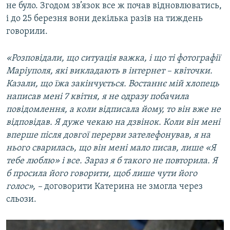
не було. Згодом зв’язок все ж почав відновлюватись,
і до 25 березня вони декілька разів на тиждень
говорили.
«Розповідали, що ситуація важка, і що ті фотографії
Маріуполя, які викладають в інтернет – квіточки.
Казали, що їжа закінчується. Востаннє мій хлопець
написав мені 7 квітня, я не одразу побачила
повідомлення, а коли відписала йому, то він вже не
відповідав. Я дуже чекаю на дзвінок. Коли він мені
вперше після довгої перерви зателефонував, я на
нього сварилась, що він мені мало писав, лише
«
Я
тебе люблю
»
і все. Зараз я б такого не повторила. Я
б просила його говорити, щоб лише чути його
голос», –
договорити Катерина не змогла через
сльози.