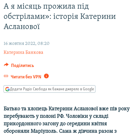
А я місяць прожила під
МУЛЬТИМЕДІА
обстрілами»: історія Катерини
ФОТО
Асланової
СПЕЦПРОЄКТИ
ПОДКАСТИ
16 жовтня 2022, 08:20
Катерина Банкова
КРИМ РЕАЛІЇ
РУС
Поділитись
УКР
Читати без VPN
КТАТ
Додати Радіо Свобода як бажане джерело в Google
ДОЛУЧАЙСЯ!
Батько та хлопець Катерини Асланової вже пів року
перебувають у полоні РФ. Чоловіки у складі
прикордонного загону до середини квітня
обороняли Маріуполь. Сама ж дівчина разом з