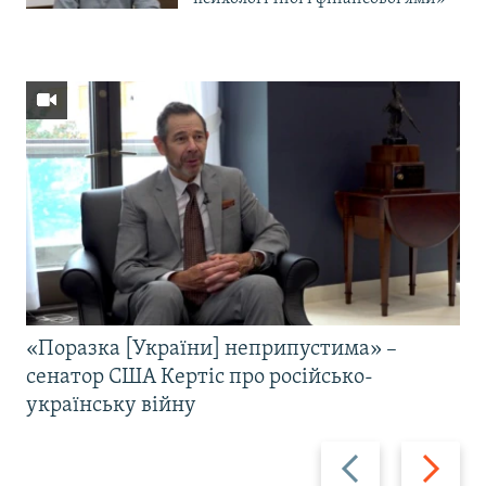
«Поразка [України] неприпустима» –
сенатор США Кертіс про російсько-
українську війну
Назад
Вперед