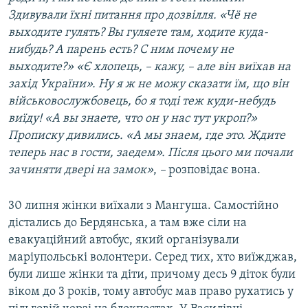
Здивували їхні питання про дозвілля.
«
Чё не
выходите гулять? Вы гуляете там, ходите куда-
нибудь? А парень есть? С ним почему не
выходите?
»
«
Є хлопець, – кажу, – але він виїхав на
з
ахід України». Ну я ж не можу сказати їм, що він
військовослужбовець, бо я тоді теж куди-небудь
виїду!
«
А вы знаете, что он у нас тут укроп?
»
Прописку дивились.
«
А мы знаем, где это. Ждите
теперь нас в гости, заедем
»
. Після цього ми почали
зачиняти двері на замок»
,
–
розповідає вона.
30 липня жінки виїхали з Мангуша. Самостійно
дістались до Бердянська, а там вже сіли на
евакуаційний автобус, який організували
маріупольські волонтери. Серед тих, хто виїжджав,
були лише жінки та діти, причому десь 9 діток були
віком до 3 років, тому автобус мав право рухатись у