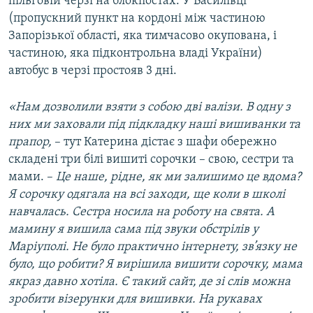
пільговій черзі на блокпостах. У Василівці
(пропускний пункт на кордоні між частиною
Запорізької області, яка тимчасово окупована, і
частиною, яка підконтрольна владі України)
автобус в черзі простояв 3 дні.
«Нам дозволили взяти з собою дві валізи. В одну з
них ми заховали під підкладку наші вишиванки та
прапор,
– тут Катерина дістає з шафи обережно
складені три білі вишиті сорочки – свою, сестри та
мами. –
Це наше, рідне, як ми залишимо це вдома?
Я сорочку одягала на всі заходи, ще коли в школі
навчалась. Сестра носила на роботу на свята. А
мамину я вишила сама під звуки обстрілів
у
Маріуполі. Не було практично інтернету, зв’язку не
було, що робити? Я вирішила вишити сорочку, мама
якраз давно хотіла. Є такий сайт, де зі слів можна
зробити візерунки для вишивки. На рукавах