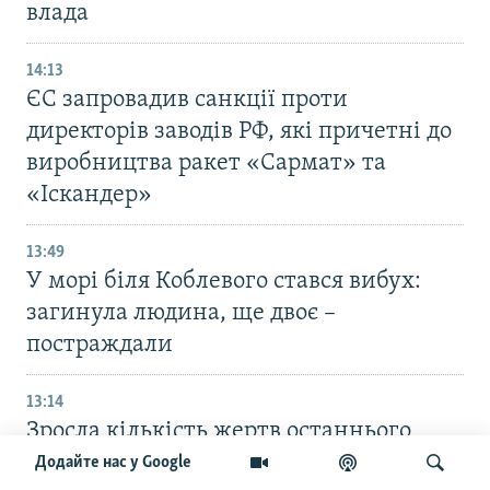
влада
14:13
ЄС запровадив санкції проти
директорів заводів РФ, які причетні до
виробництва ракет «Сармат» та
«Іскандер»
13:49
У морі біля Коблевого стався вибух:
загинула людина, ще двоє –
постраждали
13:14
Зросла кількість жертв останнього
удару РФ по Києву: у лікарні помер
Додайте нас у Google