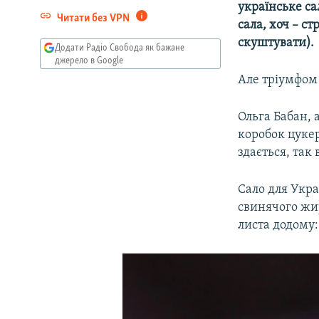
українське са
Читати без VPN
сала, хоч – с
скуштувати).
Додати Радіо Свобода як бажане
джерело в Google
Але тріумфом 
Ольга Бабан, 
коробок цукер
здається, так
Сало для Украї
свинячого жир
листа додому: