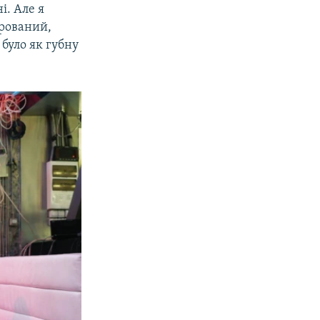
і. Але я
арований,
 було як губну