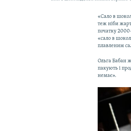
«Сало в шокол
теж ніби жарт
початку 2000-
«сало в шокол
плавленим са
Ольга Бабан ж
пакують і про
немає».