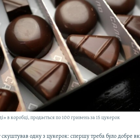
і» в коробці, продається по 100 гривень за 15 цукерок
скуштував одну з цукерок: спершу треба було добре в