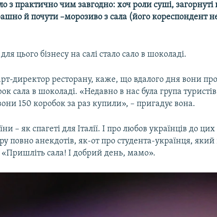
ло з практично чим завгодно: хоч роли суші, загорнуті
трашно й почути –морозиво з сала (його кореспондент 
для цього бізнесу на салі стало сало в шоколаді.
арт-директор ресторану, каже, що вдалого дня вони пр
ок сала в шоколаді. «Недавно в нас була група туристів,
 вони 150 коробок за раз купили», – пригадує вона.
ни – як спагеті для Італії. І про любов українців до ци
у повно анекдотів, як-от про студента-українця, який
 «Пришліть сала! І добрий день, мамо».