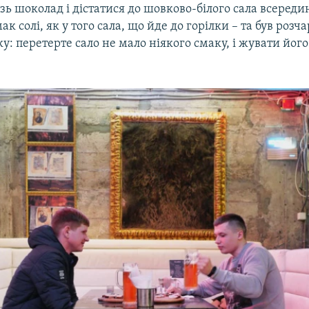
зь шоколад і дістатися до шовково-білого сала всередин
ак солі, як у того сала, що йде до горілки – та був розч
: перетерте сало не мало ніякого смаку, і жувати його