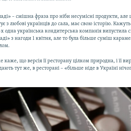
аді» – смішна фраза про ніби несумісні продукти, але 
ує з любові українців до сала, має свою історію. Кажут
х одна українська кондитерська компанія випустила с
аді» з нагоди 1 квітня, але то була більше суміш караме
лом.
е каже, що версія її ресторану цілком природна, і її ви
дають тут же, в ресторані – «більше ніде в Україні нічо