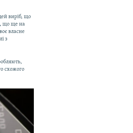
цей виріб, що
ь, що ще на
воє власне
лі з
робляють,
го схожого