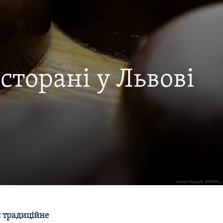
сторані у Львові
є традиційне