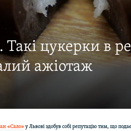
. Такі цукерки в ре
алий ажіотаж
ран «Сало»
у Львові здобув собі репутацію тим, що пода