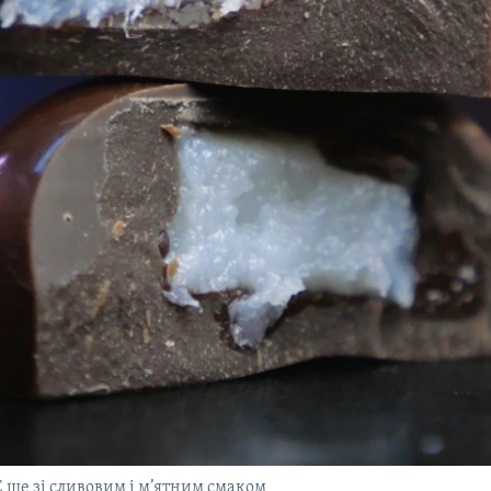
Є ще зі сливовим і м’ятним смаком