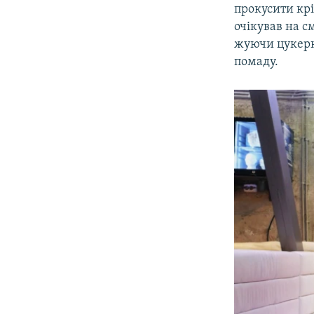
прокусити крі
очікував на см
жуючи цукерку
помаду.