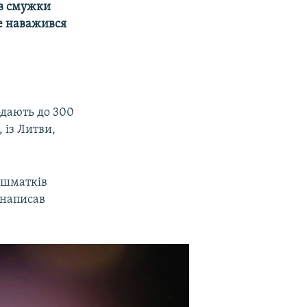
 в смужки
не наважився
одають до 300
 із Литви,
х шматків
 написав