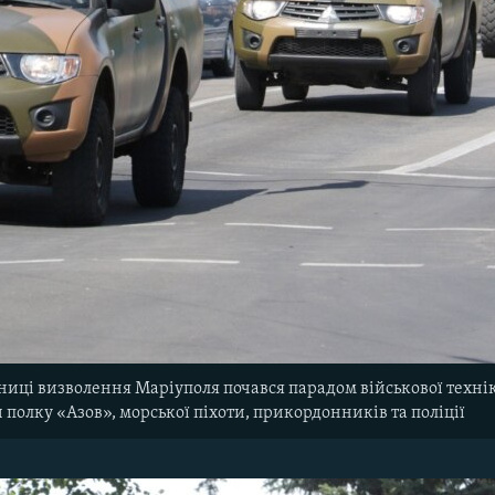
чниці визволення Маріуполя почався парадом військової техні
полку «Азов», морської піхоти, прикордонників та поліції