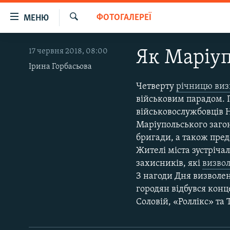
Доступність
ФОТОГАЛЕРЕЇ
МЕНЮ
посилання
Шукати
Перейти
РАДІО СВОБОДА – 70 РОКІВ
17 червня 2018, 08:00
Як Маріуп
до
ВСЕ ЗА ДОБУ
основного
Ірина Горбасьова
матеріалу
СТАТТІ
Четверту
річницю виз
Перейти
військовим парадом. П
ВІЙНА
ПОЛІТИКА
до
військовослужбовців Н
основної
РОСІЙСЬКА «ФІЛЬТРАЦІЯ»
ЕКОНОМІКА
Маріупольського загон
навігації
бригади, а також пред
ДОНБАС.РЕАЛІЇ
СУСПІЛЬСТВО
Перейти
Жителі міста зустріча
до
КРИМ.РЕАЛІЇ
КУЛЬТУРА
захисників, які
визвол
пошуку
ТИ ЯК?
З нагоди Дня визволен
СПОРТ
городян відбувся кон
СХЕМИ
УКРАЇНА
Соловій, «Роллікс» та 
КИТАЙ.ВИКЛИКИ
СВІТ