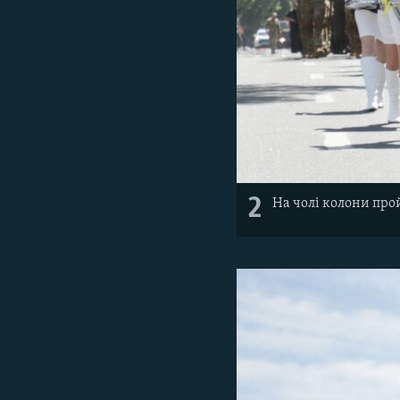
2
На чолі колони про