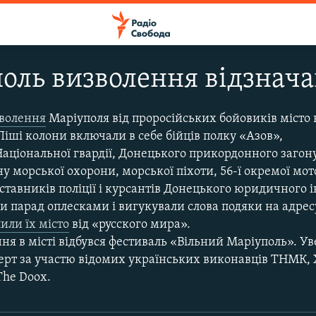
оль визволення відзнача
волення
Маріуполя від проросійських бойовиків місто
іші колони включали в себе бійців полку «Азов»,
аціональної гвардії, Донецького прикордонного загону
у морської охорони, морської піхоти, 56-ї окремої мот
ставників поліції і курсантів Донецького юридичного і
ли парад оплесками і вигукували слова подяки на адре
или їх місто
від «русского мира».
ня в місті відбувся фестиваль «Вільний Маріуполь». Ув
церт за участю відомих українських виконавців ТНМК,
The Doox.