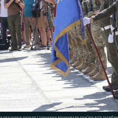
учасники параду і городяни вшанували пам’ять всіх загиблих