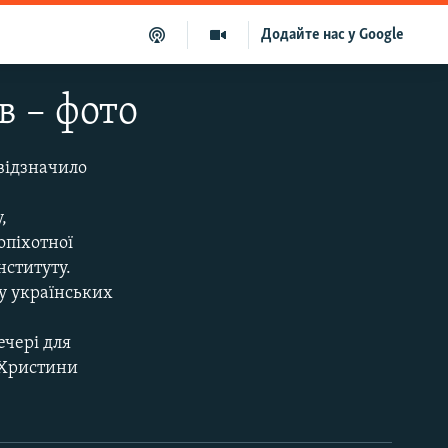
Додайте нас у Google
в – фото
 відзначило
,
опіхотної
нституту.
су українських
ечері для
 Христини