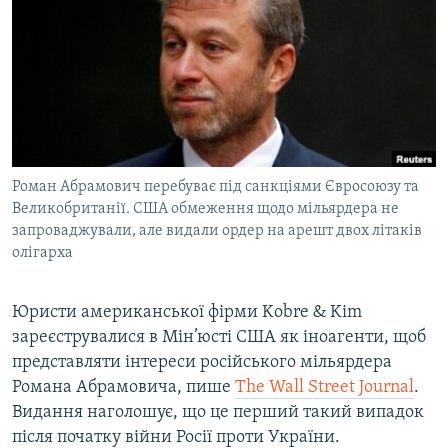
МУЛЬТИМЕДІА
ФОТО
СПЕЦПРОЄКТИ
ПОДКАСТИ
КРИМ РЕАЛІЇ
Роман Абрамович перебуває під санкціями Євросоюзу та
РУС
Великобританії. США обмеження щодо мільярдера не
запроваджували, але видали ордер на арешт двох літаків
УКР
олігарха
КТАТ
Юристи американської фірми Kobre & Kim
ДОЛУЧАЙСЯ!
зареєструвалися в Мін’юсті США як іноагенти, щоб
представляти інтереси російського мільярдера
Романа Абрамовича, пише
The Wall Street Journal
.
Видання наголошує, що це перший такий випадок
після початку війни Росії проти України.