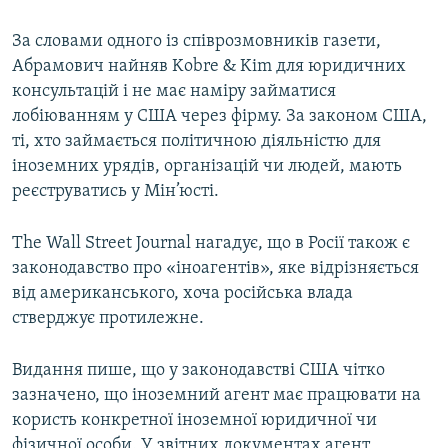
Усі сайти RFE/RL
За словами одного із співрозмовників газети,
Абрамович найняв Kobre & Kim для юридичних
консультацій і не має наміру займатися
лобіюванням у США через фірму. За законом США,
ті, хто займається політичною діяльністю для
іноземних урядів, організацій чи людей, мають
реєструватись у Мін’юсті.
The Wall Street Journal нагадує, що в Росії також є
законодавство про «іноагентів», яке відрізняється
від американського, хоча російська влада
стверджує протилежне.
Видання пише, що у законодавстві США чітко
зазначено, що іноземний агент має працювати на
користь конкретної іноземної юридичної чи
фізичної особи. У звітних документах агент