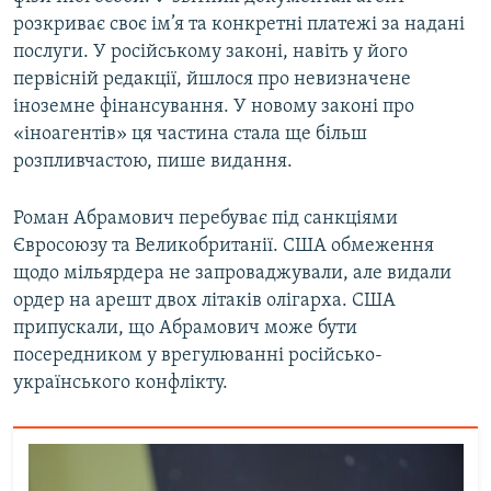
розкриває своє ім’я та конкретні платежі за надані
послуги. У російському законі, навіть у його
первісній редакції, йшлося про невизначене
іноземне фінансування. У новому законі про
«іноагентів» ця частина стала ще більш
розпливчастою, пише видання.
Роман Абрамович перебуває під санкціями
Євросоюзу та Великобританії. США обмеження
щодо мільярдера не запроваджували, але видали
ордер на арешт двох літаків олігарха. США
припускали, що Абрамович може бути
посередником у врегулюванні російсько-
українського конфлікту.