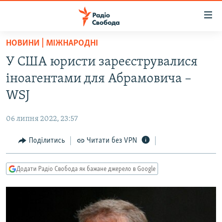
Доступність
посилання
Перейти
НОВИНИ | МІЖНАРОДНІ
до
РАДІО СВОБОДА – 70 РОКІВ
У США юристи зареєструвалися
основного
ВСЕ ЗА ДОБУ
матеріалу
іноагентами для Абрамовича –
СТАТТІ
Перейти
WSJ
до
ВІЙНА
ПОЛІТИКА
основної
06 липня 2022, 23:57
РОСІЙСЬКА «ФІЛЬТРАЦІЯ»
ЕКОНОМІКА
навігації
Перейти
Поділитись
Читати без VPN
ДОНБАС.РЕАЛІЇ
СУСПІЛЬСТВО
до
КРИМ.РЕАЛІЇ
КУЛЬТУРА
пошуку
Додати Радіо Свобода як бажане джерело в Google
ТИ ЯК?
СПОРТ
СХЕМИ
УКРАЇНА
КИТАЙ.ВИКЛИКИ
СВІТ