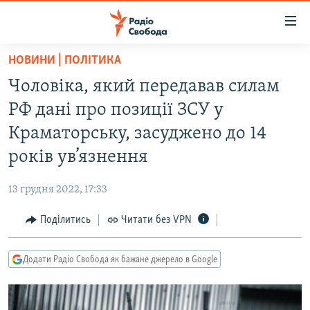
Доступність
посилання
Перейти
НОВИНИ | ПОЛІТИКА
до
РАДІО СВОБОДА – 70 РОКІВ
Чоловіка, який передавав силам
основного
ВСЕ ЗА ДОБУ
матеріалу
РФ дані про позиції ЗСУ у
СТАТТІ
Перейти
Краматорську, засуджено до 14
до
ВІЙНА
ПОЛІТИКА
років ув’язнення
основної
РОСІЙСЬКА «ФІЛЬТРАЦІЯ»
ЕКОНОМІКА
навігації
13 грудня 2022, 17:33
Перейти
ДОНБАС.РЕАЛІЇ
СУСПІЛЬСТВО
до
Поділитись
Читати без VPN
КРИМ.РЕАЛІЇ
КУЛЬТУРА
пошуку
ТИ ЯК?
СПОРТ
Додати Радіо Свобода як бажане джерело в Google
СХЕМИ
УКРАЇНА
КИТАЙ.ВИКЛИКИ
СВІТ