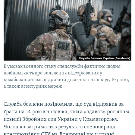
МУЛЬТИМЕДІА
ФОТО
СПЕЦПРОЄКТИ
ПОДКАСТИ
КРИМ РЕАЛІЇ
РУС
В умовах воєнного стану спецслужби фактично щодня
УКР
повідомляють про виявлення підозрюваних у
колабораціонізмі, підривній діяльності на шкоду Україні,
КТАТ
а також агентурних мереж
ДОЛУЧАЙСЯ!
Служба безпеки повідомила, що суд відправив за
ґрати на 14 років чоловіка, який «здавав» росіянам
позиції Збройних сил України у Краматорську.
Чоловіка затримали в результаті спецоперації
контррозвідки СБУ на Донеччині ще у травні.