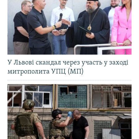
У Львові скандал через участь у заході
митрополита УПЦ (МП)