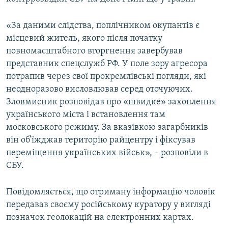
Усі сайти RFE/RL
«За даними слідства, поплічником окупантів є
місцевий житель, якого після початку
повномасштабного вторгнення завербував
представник спецслужб РФ. У поле зору агресора
потрапив через свої прокремлівські погляди, які
неодноразово висловлював серед оточуючих.
Зловмисник розповідав про «швидке» захоплення
українського міста і встановлення там
московського режиму. За вказівкою загарбників
він об’їжджав територію райцентру і фіксував
переміщення українських військ», – розповіли в
СБУ.
Повідомляється, що отриману інформацію чоловік
передавав своєму російському куратору у вигляді
позначок геолокацій на електронних картах.