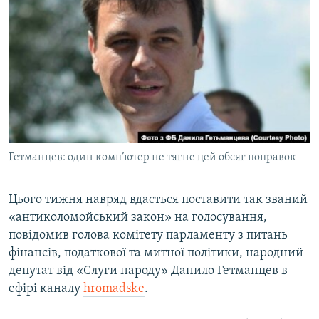
МУЛЬТИМЕДІА
ФОТО
СПЕЦПРОЄКТИ
ПОДКАСТИ
КРИМ РЕАЛІЇ
РУС
Гетманцев: один комп’ютер не тягне цей обсяг поправок
УКР
КТАТ
Цього тижня навряд вдасться поставити так званий
«антиколомойський закон» на голосування,
повідомив голова комітету парламенту з питань
ДОЛУЧАЙСЯ!
фінансів, податкової та митної політики, народний
депутат від «Слуги народу» Данило Гетманцев в
ефірі каналу
hromadske
.