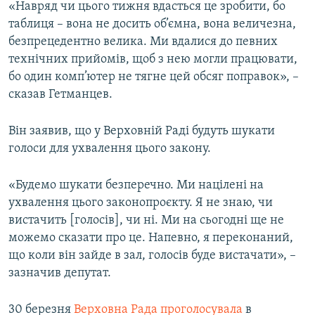
«Навряд чи цього тижня вдасться це зробити, бо
Усі сайти RFE/RL
таблиця – вона не досить об’ємна, вона величезна,
безпрецедентно велика. Ми вдалися до певних
технічних прийомів, щоб з нею могли працювати,
бо один комп’ютер не тягне цей обсяг поправок», –
сказав Гетманцев.
Він заявив, що у Верховній Раді будуть шукати
голоси для ухвалення цього закону.
«Будемо шукати безперечно. Ми націлені на
ухвалення цього законопроєкту. Я не знаю, чи
вистачить [голосів], чи ні. Ми на сьогодні ще не
можемо сказати про це. Напевно, я переконаний,
що коли він зайде в зал, голосів буде вистачати», –
зазначив депутат.
30 березня
Верховна Рада проголосувала
в