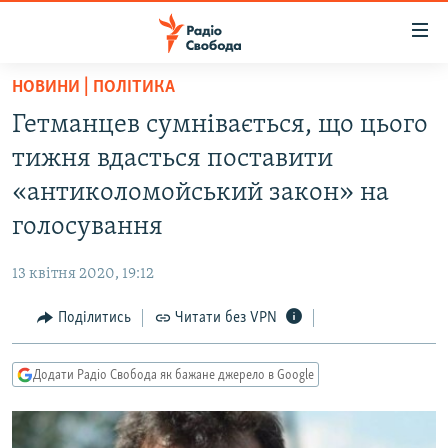
Доступність
посилання
Перейти
НОВИНИ | ПОЛІТИКА
до
РАДІО СВОБОДА – 70 РОКІВ
Гетманцев сумнівається, що цього
основного
ВСЕ ЗА ДОБУ
матеріалу
тижня вдасться поставити
СТАТТІ
Перейти
«антиколомойський закон» на
до
ВІЙНА
ПОЛІТИКА
голосування
основної
РОСІЙСЬКА «ФІЛЬТРАЦІЯ»
ЕКОНОМІКА
навігації
13 квітня 2020, 19:12
Перейти
ДОНБАС.РЕАЛІЇ
СУСПІЛЬСТВО
до
Поділитись
Читати без VPN
КРИМ.РЕАЛІЇ
КУЛЬТУРА
пошуку
ТИ ЯК?
СПОРТ
Додати Радіо Свобода як бажане джерело в Google
СХЕМИ
УКРАЇНА
КИТАЙ.ВИКЛИКИ
СВІТ