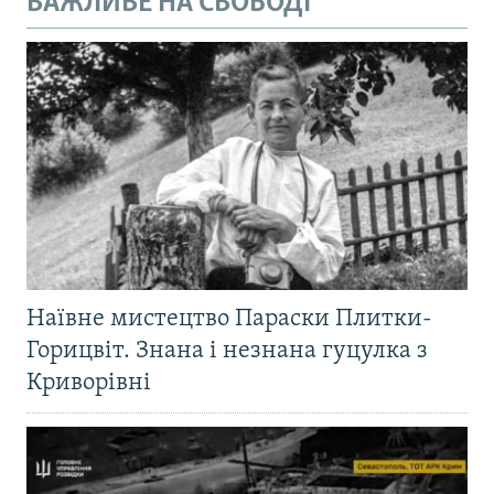
ВАЖЛИВЕ НА СВОБОДІ
Наївне мистецтво Параски Плитки-
Горицвіт. Знана і незнана гуцулка з
Криворівні