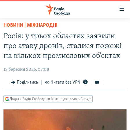
Доступність
посилання
Перейти
НОВИНИ | МІЖНАРОДНІ
до
РАДІО СВОБОДА – 70 РОКІВ
Росія: у трьох областях заявили
основного
ВСЕ ЗА ДОБУ
матеріалу
про атаку дронів, сталися пожежі
СТАТТІ
Перейти
на кількох промислових об’єктах
до
ВІЙНА
ПОЛІТИКА
основної
13 березня 2025, 07:08
РОСІЙСЬКА «ФІЛЬТРАЦІЯ»
ЕКОНОМІКА
навігації
Перейти
Поділитись
Читати без VPN
ДОНБАС.РЕАЛІЇ
СУСПІЛЬСТВО
до
КРИМ.РЕАЛІЇ
КУЛЬТУРА
пошуку
Додати Радіо Свобода як бажане джерело в Google
ТИ ЯК?
СПОРТ
СХЕМИ
УКРАЇНА
КИТАЙ.ВИКЛИКИ
СВІТ