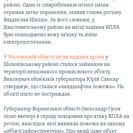
районі. Один із співробітників нічної зміни
Усі сайти RFE/RL
отримав легке поранення, заявив голова регіону
Владислав Шапша. За його словами, у
Хвастовичському районі на місці падіння БПЛА
було пошкоджено вежу зв’язку та лінію
електропостачання.
У Ростовській області після падіння дрона
у
Шолохівському районі сталося займання на
території неназваного промислового об’єкту.
Виконувач обов’язків губернатора Юрій Слюсар
стверджує, що сталася «ландшафтна пожежа». На
об'єкті ніхто не постраждав.
Губернатор Воронезької області Олександр Гусєв
пізно ввечері в середу повідомив про атаку БПЛА на
регіон, внаслідок якої виникла пожежа на одному
«об’єкті інфраструктури». Про який саме об’єкт