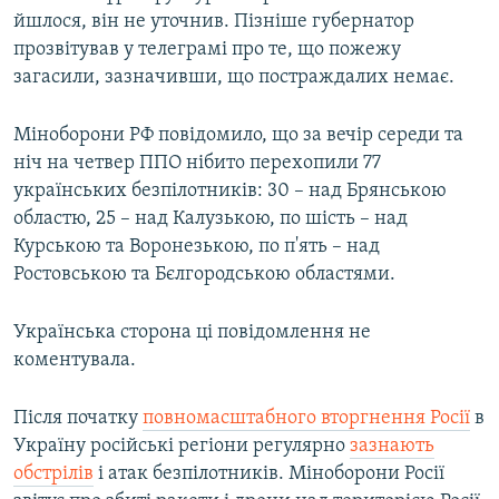
йшлося, він не уточнив. Пізніше губернатор
прозвітував у телеграмі про те, що пожежу
загасили, зазначивши, що постраждалих немає.
Міноборони РФ повідомило, що за вечір середи та
ніч на четвер ППО нібито перехопили 77
українських безпілотників: 30 – над Брянською
областю, 25 – над Калузькою, по шість – над
Курською та Воронезькою, по п'ять – над
Ростовською та Бєлгородською областями.
Українська сторона ці повідомлення не
коментувала.
Після початку
повномасштабного вторгнення Росії
в
Україну російські регіони регулярно
зазнають
обстрілів
і атак безпілотників. Міноборони Росії