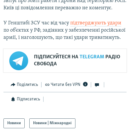
звітує про збиті ракети і дрони над територією Росії.
Київ ці повідомлення переважно не коментує.
У Генштабі ЗСУ час від часу
підтверджують удари
по об’єктах у РФ, задіяних у забезпеченні російської
армії, і наголошують, що такі удари триватимуть.
ПІДПИСУЙТЕСЯ НА
TELEGRAM
РАДІО
СВОБОДА
Поділитись
Читати без VPN
Підписатись
Новини
Новини | Міжнародні