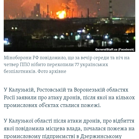
МУЛЬТИМЕДІА
ФОТО
СПЕЦПРОЄКТИ
ПОДКАСТИ
КРИМ РЕАЛІЇ
Міноборони РФ повідомило, що за вечір середи та ніч на
РУС
четвер ППО нібито перехопили 77 українських
безпілотників. Фото архівне
УКР
КТАТ
У Калузькій, Ростовській та Воронезькій областях
Росії заявили про атаку дронів, після якої на кількох
ДОЛУЧАЙСЯ!
промислових об’єктах сталися пожежі.
У Калузької області після атаки дронів, про відбиття
якої повідомила місцева влада, почалася пожежа на
промисловому підприємстві в Дзержинському