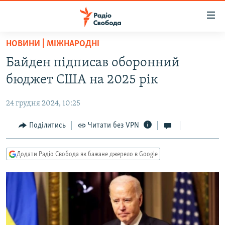
Доступність
посилання
Перейти
НОВИНИ | МІЖНАРОДНІ
до
РАДІО СВОБОДА – 70 РОКІВ
Байден підписав оборонний
основного
ВСЕ ЗА ДОБУ
матеріалу
бюджет США на 2025 рік
СТАТТІ
Перейти
до
24 грудня 2024, 10:25
ВІЙНА
ПОЛІТИКА
основної
РОСІЙСЬКА «ФІЛЬТРАЦІЯ»
Поділитись
Читати без VPN
ЕКОНОМІКА
навігації
Перейти
ДОНБАС.РЕАЛІЇ
СУСПІЛЬСТВО
до
Додати Радіо Свобода як бажане джерело в Google
КРИМ.РЕАЛІЇ
КУЛЬТУРА
пошуку
ТИ ЯК?
СПОРТ
СХЕМИ
УКРАЇНА
КИТАЙ.ВИКЛИКИ
СВІТ