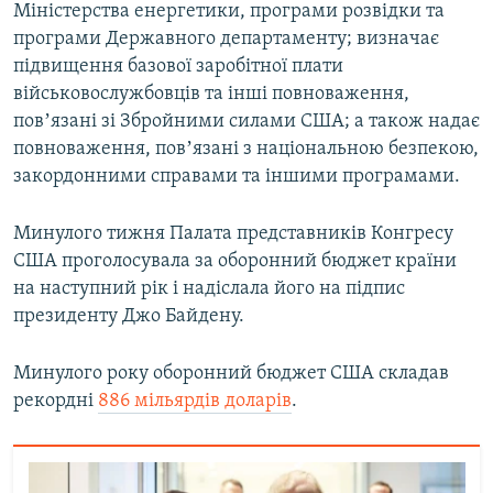
Міністерства енергетики, програми розвідки та
Усі сайти RFE/RL
програми Державного департаменту; визначає
підвищення базової заробітної плати
військовослужбовців та інші повноваження,
повʼязані зі Збройними силами США; а також надає
повноваження, повʼязані з національною безпекою,
закордонними справами та іншими програмами.
Минулого тижня Палата представників Конгресу
США проголосувала за оборонний бюджет країни
на наступний рік і надіслала його на підпис
президенту Джо Байдену.
Минулого року оборонний бюджет США складав
рекордні
886 мільярдів доларів
.