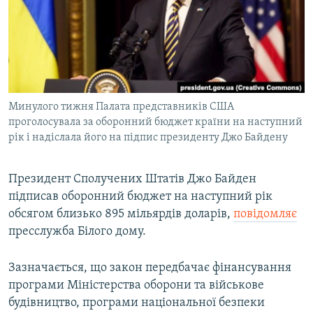
МУЛЬТИМЕДІА
ФОТО
СПЕЦПРОЄКТИ
ПОДКАСТИ
Минулого тижня Палата представників США
проголосувала за оборонний бюджет країни на наступний
КРИМ РЕАЛІЇ
рік і надіслала його на підпис президенту Джо Байдену
РУС
УКР
Президент Сполучених Штатів Джо Байден
КТАТ
підписав оборонний бюджет на наступний рік
обсягом близько 895 мільярдів доларів,
повідомляє
пресслужба Білого дому.
ДОЛУЧАЙСЯ!
Зазначається, що закон передбачає фінансування
програми Міністерства оборони та військове
будівництво, програми національної безпеки