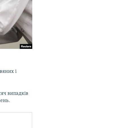
вяних і
сяч випадків
рень.