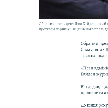
Обраний президент Джо Байден, який вж
протягом перших 100 днів його презид
Обраний през
Сполучених Ш
Трампа щодо і
«План адміні
Байден журнал
Він додав, що
прощепити аме
До кінця рок