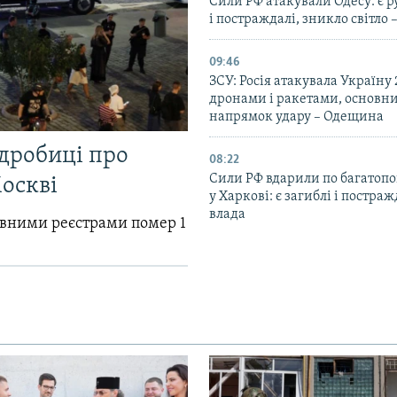
Сили РФ атакували Одесу: є 
і постраждалі, зникло світло 
09:46
ЗСУ: Росія атакувала Україну
дронами і ракетами, основн
напрямок удару – Одещина
одробиці про
08:22
Сили РФ вдарили по багатопо
Москві
у Харкові: є загиблі і постраж
влада
авними реєстрами помер 1