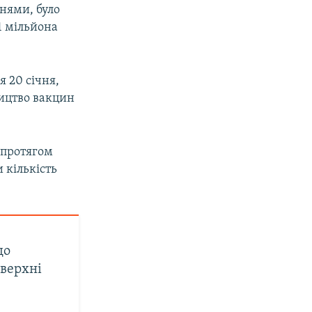
нями, було
1 мільйона
я 20 січня,
ництво вакцин
 протягом
 кількість
що
оверхні