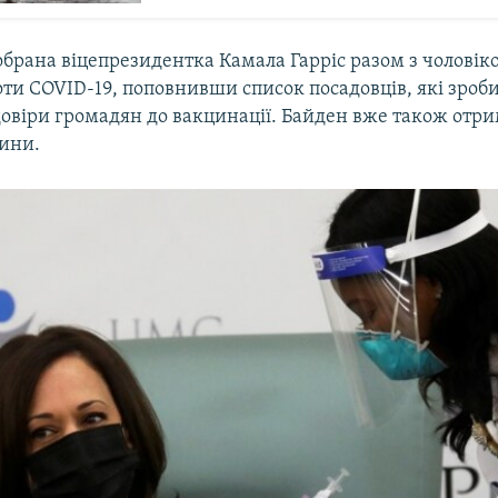
обрана віцепрезидентка Камала Гарріс разом з чоловік
ти COVID-19, поповнивши список посадовців, які зроби
овіри громадян до вакцинації. Байден вже також отри
цини.