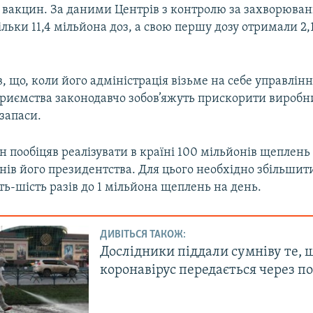
з вакцин. За даними Центрів з контролю за захворюван
ільки 11,4 мільйона доз, а свою першу дозу отримали 2,
, що, коли його адміністрація візьме на себе управлінн
приємства законодавчо зобов’яжуть прискорити вироб
 запаси.
 пообіцяв реалізувати в країні 100 мільйонів щеплень
ів його президентства. Для цього необхідно збільшити
ть-шість разів до 1 мільйона щеплень на день.
ДИВІТЬСЯ ТАКОЖ:
Дослідники піддали сумніву те, 
коронавірус передається через п