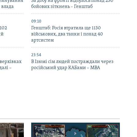
руйнування
За добу на фронті відбулось понад 230
– влада
бойових зіткнень – Генштаб
09:10
 202
Генштаб: Росія втратила ще 1130
ий
військових, два танки і понад 40
артсистем
23:54
верхівках
В Ізюмі сім людей постраждали через
далі –
російський удар КАБами – МВА