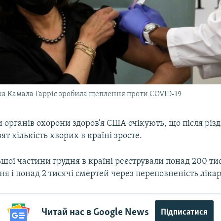
а Камала Гарріс зробила щеплення проти COVID-19
органів охорони здоров’я США очікують, що після різд
ят кількість хворих в країні зросте.
шої частини грудня в країні реєстрували понад 200 ти
я і понад 2 тисячі смертей через переповненість ліка
Читай нас в Google News
Підписатися