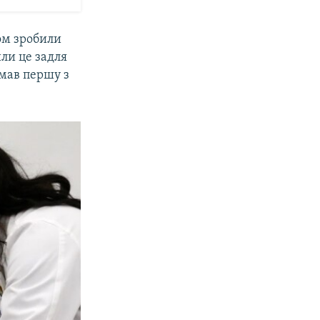
ом зробили
ли це задля
мав першу з