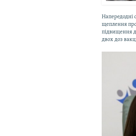
Напередодні 
щеплення про
підвищення д
двох доз вак