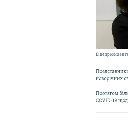
Віцепрезидентк
Представники 
новорічних св
Протягом біль
COVID-19 щодн