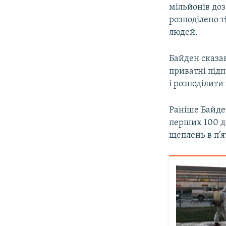
мільйонів до
розподілено т
людей.
Байден сказав
приватні під
і розподілити
Раніше Байден
перших 100 дн
щеплень в п’я