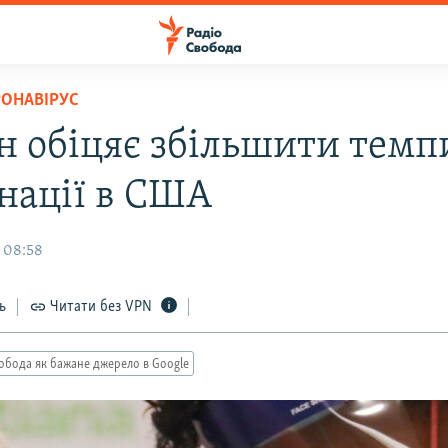
РОНАВІРУС
н обіцяє збільшити темп
нації в США
 08:58
ь
Читати без VPN
обода як бажане джерело в Google