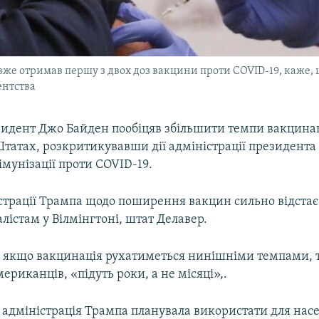
е отримав першу з двох доз вакцини проти COVID-19, каже, щ
ентства
идент Джо Байден пообіцяв збільшити темпи вакцинац
татах, розкритикувавши дії адміністрації президента
мунізації проти COVID-19.
страції Трампа щодо поширення вакцин сильно відстає»
істам у Вілмінгтоні, штат Делавер.
, якщо вакцинація рухатиметься нинішніми темпами, т
риканців, «підуть роки, а не місяці»,.
у адміністрація Трампа планувала використати для нас