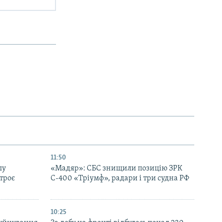
11:50
лу
«Мадяр»: СБС знищили позицію ЗРК
троє
С-400 «Тріумф», радари і три судна РФ
10:25