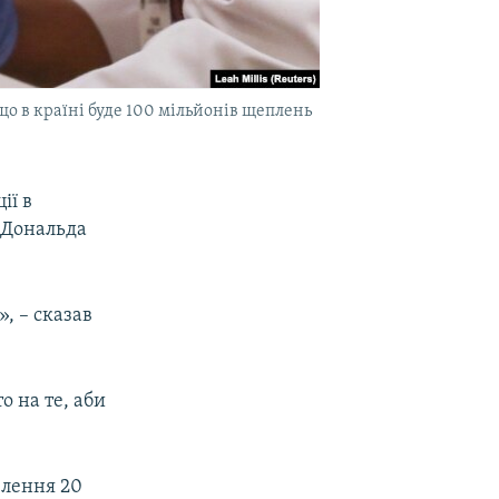
о в країні буде 100 мільйонів щеплень
ії в
 Дональда
, – сказав
о на те, аби
елення 20