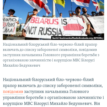
МУЛЬТИМЕДІА
ФОТО
СПЕЦПРОЄКТИ
ПОДКАСТИ
КРИМ РЕАЛІЇ
Національний білоруський біло-червоно-білий прапор
РУС
включать до списку забороненої символіки, повідомив
заступник начальника Головного управління боротьби з
УКР
організованою злочинністю і корупцією МВС Білорусі
Михайло Бедункевич
КТАТ
ДОЛУЧАЙСЯ!
Національний білоруський біло-червоно-білий
прапор включать до списку забороненої символіки,
повідомив
заступник начальника Головного
управління боротьби з організованою злочинністю і
корупцією МВС Білорусі Михайло Бедункевич. Він