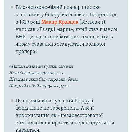
Біло-червоно-білий прапор широко
оспіваний у білоруській поезії. Наприклад,
в 1919 році
Макар Кравцов
(Костевич)
написав «Ваяцкі марш», який став гімном
БНР. Це один із небагатьох гімнів світу, в
якому буквально згадуються кольори
прапора:
«Няхай жыве магутны, сьмелы
Наш беларускі вольны дух.
Штандар наш бел-чырвона-белы,
Пакрый сабой народны рух».
Ця символіка в сучасній Білорусі
формально не заборонена. Але її
використання як «незареєстрованої
символіки» на практиці переслідується й
карається.