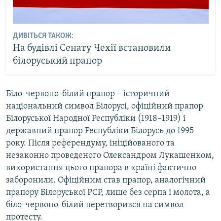
ДИВІТЬСЯ ТАКОЖ:
На будівлі Сенату Чехії встановили
білоруський прапор
Біло-червоно-білий прапор – історичний
національний символ Білорусі, офіційний прапор
Білоруської Народної Республіки (1918–1919) і
державний прапор Республіки Білорусь до 1995
року. Після референдуму, ініційованого та
незаконно проведеного Олександром Лукашенком,
використання цього прапора в країні фактично
заборонили. Офіційним став прапор, аналогічний
прапору Білоруської РСР, лише без серпа і молота, а
біло-червоно-білий перетворився на символ
протесту.