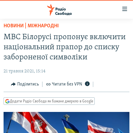
Доступність
посилання
Перейти
НОВИНИ | МІЖНАРОДНІ
до
РАДІО СВОБОДА – 70 РОКІВ
МВС Білорусі пропонує включити
основного
ВСЕ ЗА ДОБУ
матеріалу
національний прапор до списку
СТАТТІ
Перейти
забороненої символіки
до
ВІЙНА
ПОЛІТИКА
основної
21 травня 2021, 15:14
РОСІЙСЬКА «ФІЛЬТРАЦІЯ»
ЕКОНОМІКА
навігації
Перейти
Поділитись
Читати без VPN
ДОНБАС.РЕАЛІЇ
СУСПІЛЬСТВО
до
КРИМ.РЕАЛІЇ
КУЛЬТУРА
пошуку
Додати Радіо Свобода як бажане джерело в Google
ТИ ЯК?
СПОРТ
СХЕМИ
УКРАЇНА
КИТАЙ.ВИКЛИКИ
СВІТ