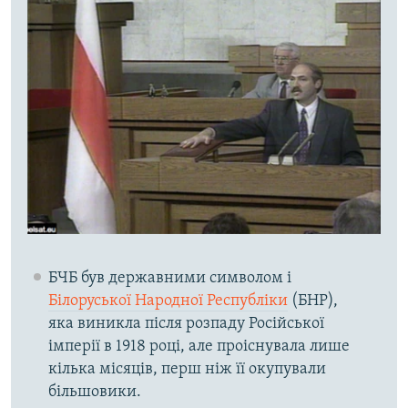
БЧБ був державними символом і
Білоруської Народної Республіки
(БНР),
яка виникла після розпаду Російської
імперії в 1918 році, але проіснувала лише
кілька місяців, перш ніж її окупували
більшовики.