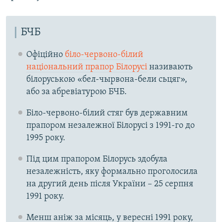
БЧБ
Офіційно
біло-червоно-білий
національний прапор Білорусі
називають
білоруською «бел-чырвона-бели сьцяг»,
або за абревіатурою БЧБ.
Біло-червоно-білий стяг був державним
прапором незалежної Білорусі з 1991-го до
1995 року.
Під цим прапором Білорусь здобула
незалежність, яку формально проголосила
на другий день після України – 25 серпня
1991 року.
Менш аніж за місяць, у вересні 1991 року,