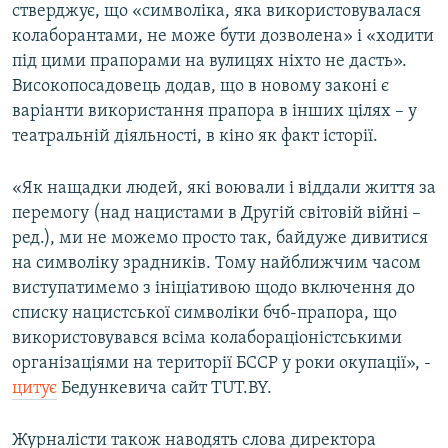
стверджує, що «символіка, яка використовувалася
Усі сайти RFE/RL
колаборантами, не може бути дозволена» і «ходити
під цими прапорами на вулицях ніхто не дасть».
Високопосадовець додав, що в новому законі є
варіанти використання прапора в інших цілях – у
театральній діяльності, в кіно як факт історії.
«Як нащадки людей, які воювали і віддали життя за
перемогу (над нацистами в Другій світовій війні –
ред.), ми не можемо просто так, байдуже дивитися
на символіку зрадників. Тому найближчим часом
виступатимемо з ініціативою щодо включення до
списку нацистської символіки бчб-прапора, що
використовувався всіма колабораціоністськими
організаціями на території БССР у роки окупації», -
цитує
Бедункевича сайт TUT.BY.
Журналісти також наводять слова директора