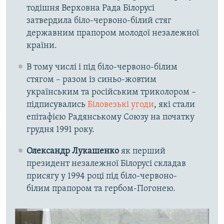
тодішня Верховна Рада Білорусі
затвердила біло-червоно-білий стяг
державним прапором молодої незалежної
країни.
В тому числі і під біло-червоно-білим
стягом – разом із синьо-жовтим
українським та російським триколором –
підписувались
Біловезькі угоди
, які стали
епітафією Радянському Союзу на початку
грудня 1991 року.
Олександр Лукашенко
як перший
президент незалежної Білорусі складав
присягу у 1994 році під біло-червоно-
білим прапором та гербом-Погонею.