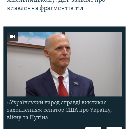
Хмельницькому: ДБР заявляє про
виявлення фрагментів тіл
«Український народ справді викликає
захоплення»: сенатор США про Україну,
війну та Путіна