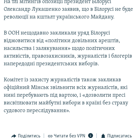
На тлі мітингів опозиції президент Білорусі
Олександр Лукашенко заявив, що в Білорусі не буде
революції на кшталт українського Майдану.
В ООН нещодавно закликали уряд Білорусі
відмовитися від «політики довільних арештів,
насильства і залякування» щодо політичних
активістів, правозахисників, журналістів і блогерів
напередодні президентських виборів.
Комітет із захисту журналістів також закликав
офіційний Мінськ звільнити всіх журналістів, які
нині перебувають під вартою, і «дозволити пресі
висвітлювати майбутні вибори в країні без страху
судового переслідування».
Поділитись
Читати без VPN
Підписатись