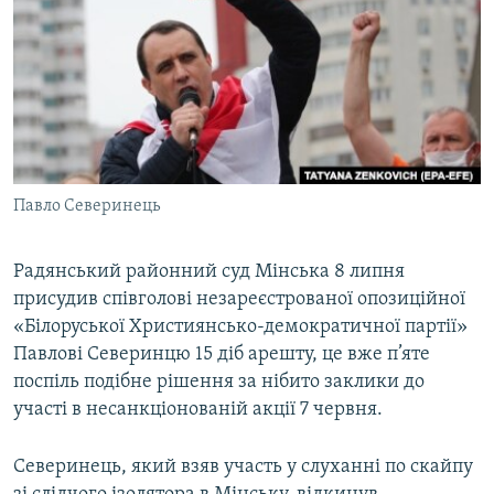
КИТАЙ.ВИКЛИКИ
МУЛЬТИМЕДІА
ФОТО
СПЕЦПРОЄКТИ
ПОДКАСТИ
Павло Северинець
КРИМ РЕАЛІЇ
РУС
Радянський районний суд Мінська 8 липня
присудив співголові незареєстрованої опозиційної
УКР
«Білоруської Християнсько-демократичної партії»
КТАТ
Павлові Северинцю 15 діб арешту, це вже п’яте
поспіль подібне рішення за нібито заклики до
ДОЛУЧАЙСЯ!
участі в несанкціонованій акції 7 червня.
Северинець, який взяв участь у слуханні по скайпу