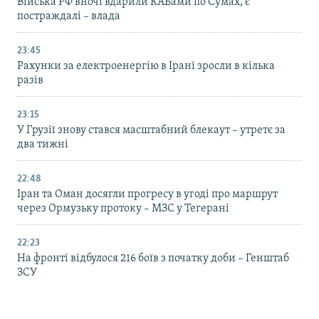
Війська РФ вночі вдарили КАБами по Сумах, є
постраждалі – влада
23:45
Рахунки за електроенергію в Ірані зросли в кілька
разів
23:15
У Грузії знову стався масштабний блекаут – утретє за
два тижні
22:48
Іран та Оман досягли прогресу в угоді про маршрут
через Ормузьку протоку – МЗС у Тегерані
22:23
На фронті відбулося 216 боїв з початку доби – Генштаб
ЗСУ