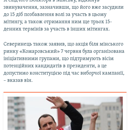
зі слідчого ізолятора в Мінську, відкинув
звинувачення, зазначивши, що його вже засудили
до 15 діб позбавлення волі за участь в цьому
Усі сайти RFE/RL
мітингу, а також отримання ним ще трьох 15-
денних термінів за участь в інших мітингах.
Северинець також заявив, що акція біля мінського
ринку «Комаровський» 7 червня була організована
ініціативними групами, що підтримують вісім
потенційних кандидатів в президенти, а це
допустимо конституцією під час виборчої кампанії,
– вказав він.