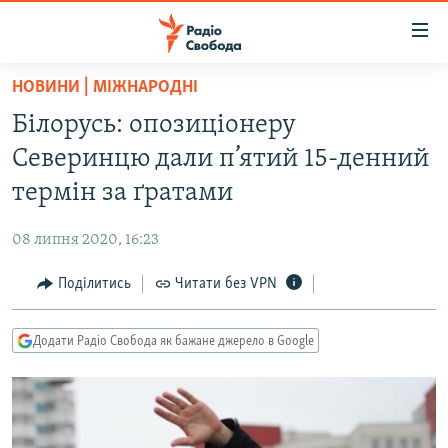
Доступність
посилання
Перейти
НОВИНИ | МІЖНАРОДНІ
до
РАДІО СВОБОДА – 70 РОКІВ
Білорусь: опозиціонеру
основного
ВСЕ ЗА ДОБУ
матеріалу
Северинцю дали п’ятий 15-денний
СТАТТІ
Перейти
термін за ґратами
до
ВІЙНА
ПОЛІТИКА
основної
08 липня 2020, 16:23
РОСІЙСЬКА «ФІЛЬТРАЦІЯ»
ЕКОНОМІКА
навігації
Перейти
Поділитись
Читати без VPN
ДОНБАС.РЕАЛІЇ
СУСПІЛЬСТВО
до
КРИМ.РЕАЛІЇ
КУЛЬТУРА
пошуку
Додати Радіо Свобода як бажане джерело в Google
ТИ ЯК?
СПОРТ
СХЕМИ
УКРАЇНА
ПРИАЗОВ’Я
СВІТ